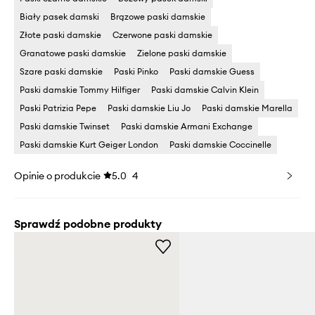
Biały pasek damski
Brązowe paski damskie
Złote paski damskie
Czerwone paski damskie
Granatowe paski damskie
Zielone paski damskie
Szare paski damskie
Paski Pinko
Paski damskie Guess
Paski damskie Tommy Hilfiger
Paski damskie Calvin Klein
Paski Patrizia Pepe
Paski damskie Liu Jo
Paski damskie Marella
Paski damskie Twinset
Paski damskie Armani Exchange
Paski damskie Kurt Geiger London
Paski damskie Coccinelle
Opinie o produkcie
5.0
4
Sprawdź podobne produkty