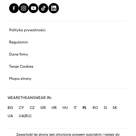
Polityka prywatności
Regulamin
Dane firmy
Twoje Cookies
Mapa strony
WEARETHEANSWEAR IN:
BG
CY
CZ
GR
HR
HU
IT
PL
RO
SI
SK
UA
UA(RU)
Zawartość tej strony jest chroniona prawem autorskim i należy do