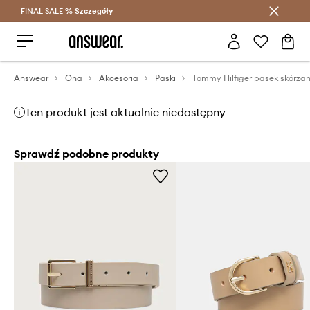
FINAL SALE %
Szczegóły
Oszczędzaj z Answear Club >
Answear
Ona
Akcesoria
Paski
Tommy Hilfiger pasek skórza
Ten produkt jest aktualnie niedostępny
Sprawdź podobne produkty