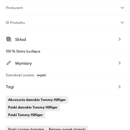
Producent
ID Produktu
Skład
100 % Skóra bydlęca
Wymiary
Szerokość paska
:
wąski
Tagi
Akcesoria damskie Tommy Hilfiger
Paski damskie Tommy Hilfiger
Paski Tommy Hilfiger
Paski czarne damskie
Beżowy pasek damski