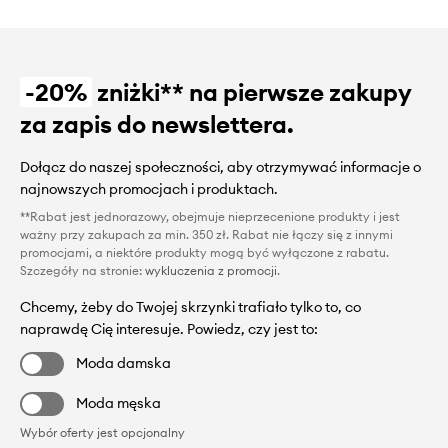
-20%
zniżki** na pierwsze zakupy
za zapis do newslettera.
Dołącz do naszej społeczności, aby otrzymywać informacje o
najnowszych promocjach i produktach.
**Rabat jest jednorazowy, obejmuje nieprzecenione produkty i jest
ważny przy zakupach za min. 350 zł. Rabat nie łączy się z innymi
promocjami, a niektóre produkty mogą być wyłączone z rabatu.
Szczegóły na stronie:
wykluczenia z promocji
.
Chcemy, żeby do Twojej skrzynki trafiało tylko to, co
naprawdę Cię interesuje. Powiedz, czy jest to:
Moda damska
Moda męska
Wybór oferty jest opcjonalny