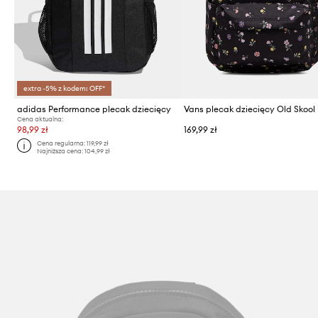
extra -5% z kodem: OFF*
adidas Performance plecak dziecięcy
Vans plecak dziecięcy Old Skool
Cena aktualna:
98,99 zł
169,99 zł
Cena regularna:
119,99 zł
Najniższa cena:
104,99 zł