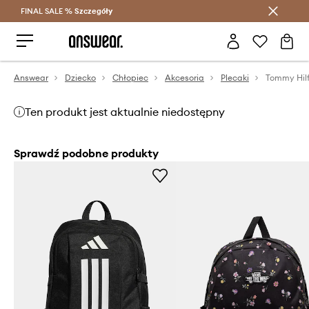
FINAL SALE %
Szczegóły
Oszczędzaj z Answear Club >
Answear
Dziecko
Chłopiec
Akcesoria
Plecaki
Tommy Hilf
Ten produkt jest aktualnie niedostępny
Sprawdź podobne produkty