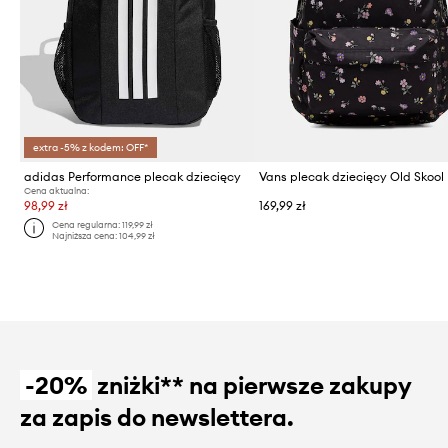
extra -5% z kodem: OFF*
adidas Performance plecak dziecięcy
Vans plecak dziecięcy Old Skool
Cena aktualna:
98,99 zł
169,99 zł
Cena regularna:
119,99 zł
Najniższa cena:
104,99 zł
-20%
zniżki** na pierwsze zakupy
za zapis do newslettera.