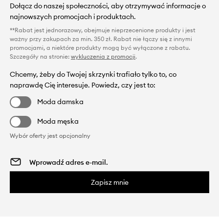
Dołącz do naszej społeczności, aby otrzymywać informacje o
najnowszych promocjach i produktach.
**Rabat jest jednorazowy, obejmuje nieprzecenione produkty i jest
ważny przy zakupach za min. 350 zł. Rabat nie łączy się z innymi
promocjami, a niektóre produkty mogą być wyłączone z rabatu.
Szczegóły na stronie:
wykluczenia z promocji
.
Chcemy, żeby do Twojej skrzynki trafiało tylko to, co
naprawdę Cię interesuje. Powiedz, czy jest to:
Moda damska
Moda męska
Wybór oferty jest opcjonalny
Zapisz mnie