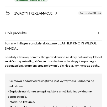
Dostawa nawet w 24h
ZWROTY I REKLAMACJE
Zwrot do 30 dni
Opis produktu
Tommy Hilfiger sandały skórzane LEATHER KNOTS WEDGE
SANDAL
Sandały z kolekcji Tommy Hilfiger wykonane ze skóry naturalnej. Model
ze skórzaną wkładką, która jest komfortowa dla stopy i zapobiega
odparzeniom, otarciom oraz pojawianiu się nieprzyjemnego zapachu.
- Gumowa podeszwa zewnętrzna jest wytrzymała i odporna na
uszkodzenia.
- Zapięcie na klamrę ze szpilką, które umożliwia indywidualne
dopasowanie.
- Model na koturnie.