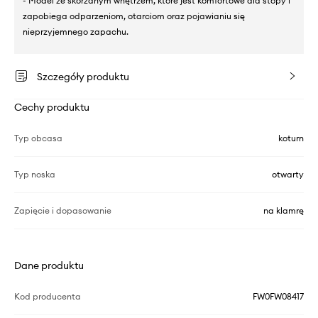
- Model ze skórzanym wnętrzem, które jest komfortowe dla stopy i
zapobiega odparzeniom, otarciom oraz pojawianiu się
nieprzyjemnego zapachu.
Szczegóły produktu
Cechy produktu
Typ obcasa
koturn
Typ noska
otwarty
Zapięcie i dopasowanie
na klamrę
Dane produktu
Kod producenta
FW0FW08417