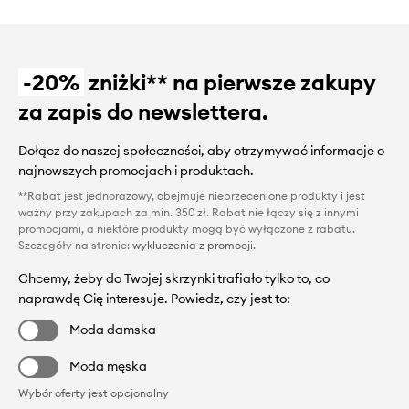
-20%
zniżki** na pierwsze zakupy
za zapis do newslettera.
Dołącz do naszej społeczności, aby otrzymywać informacje o
najnowszych promocjach i produktach.
**Rabat jest jednorazowy, obejmuje nieprzecenione produkty i jest
ważny przy zakupach za min. 350 zł. Rabat nie łączy się z innymi
promocjami, a niektóre produkty mogą być wyłączone z rabatu.
Szczegóły na stronie:
wykluczenia z promocji
.
Chcemy, żeby do Twojej skrzynki trafiało tylko to, co
naprawdę Cię interesuje. Powiedz, czy jest to:
Moda damska
Moda męska
Wybór oferty jest opcjonalny