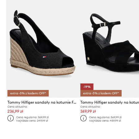
-19%
extra -5% z kodem: OFF*
extra -5% z kodem: OFF*
Tommy Hilfiger sandały na koturnie FLAG HIGH WEDGE ESPAD SLINGBACK
Cena aktualna:
Cena aktualna:
236,99 zł
369,99 zł
Cena regularna:
369,99 zł
Cena regularna:
569,99 zł
Najniższa cena:
249,99 zł
Najniższa cena:
459,99 zł