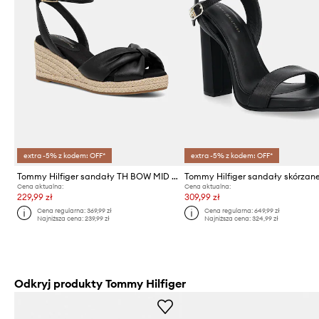
extra -5% z kodem: OFF*
extra -5% z kodem: OFF*
Tommy Hilfiger sandały TH BOW MID CORK WEDGE
Cena aktualna:
Cena aktualna:
229,99 zł
309,99 zł
Cena regularna:
369,99 zł
Cena regularna:
649,99 zł
Najniższa cena:
239,99 zł
Najniższa cena:
324,99 zł
Odkryj produkty Tommy Hilfiger