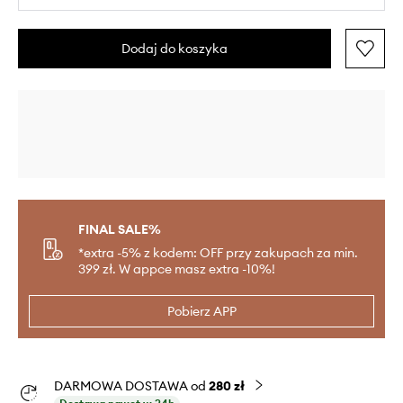
Dodaj do koszyka
FINAL SALE%
*extra -5% z kodem: OFF przy zakupach za min.
399 zł. W appce masz extra -10%!
Pobierz APP
DARMOWA DOSTAWA od
280 zł