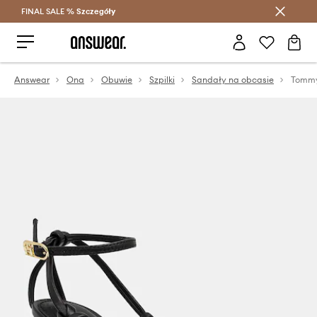
FINAL SALE %
Szczegóły
Oszczędzaj z Answear Club >
Answear
Ona
Obuwie
Szpilki
Sandały na obcasie