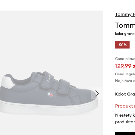
Tommy Hi
Tommy
kolor gran
-50%
Cena aktua
129,99 
Cena regul
Najniższa c
Kolor:
gr
Produkt 
Niestety 
produktami