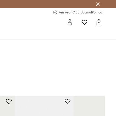
letter >
Regularne nowości >
Answear Club
Journal
Pomoc