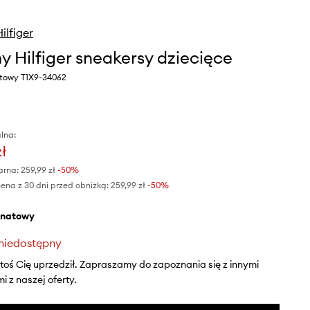
lfiger
 Hilfiger sneakersy dziecięce
atowy T1X9-34062
lna:
zł
arna:
259,99 zł
-50%
ena z 30 dni przed obniżką:
259,99 zł
 -50%
anatowy
niedostępny
ktoś Cię uprzedził. Zapraszamy do zapoznania się z innymi
 z naszej oferty.