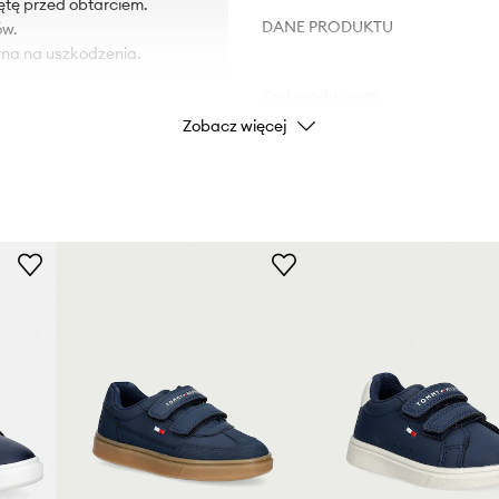
ętę przed obtarciem.
DANE PRODUKTU
ów.
na na uszkodzenia.
Kod producenta
Zobacz więcej
Kolor
Marka
Producent
ID Produktu