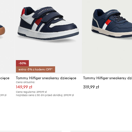
-50%
extra -5% z kodem: OFF*
ecięce
Tommy Hilfiger sneakersy dziecięce
Tommy Hilfiger sneakersy dz
Cena aktualna:
149,99 zł
319,99 zł
Cena regularna:
299,99 zł
9,99 zł
Najniższa cena z 30 dni przed obniżką:
299,99 zł