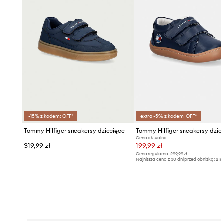
-15% z kodem: OFF*
extra -5% z kodem: OFF*
Tommy Hilfiger sneakersy dziecięce
Tommy Hilfiger sneakersy dzi
Cena aktualna:
319,99 zł
199,99 zł
Cena regularna:
299,99 zł
Najniższa cena z 30 dni przed obniżką:
21