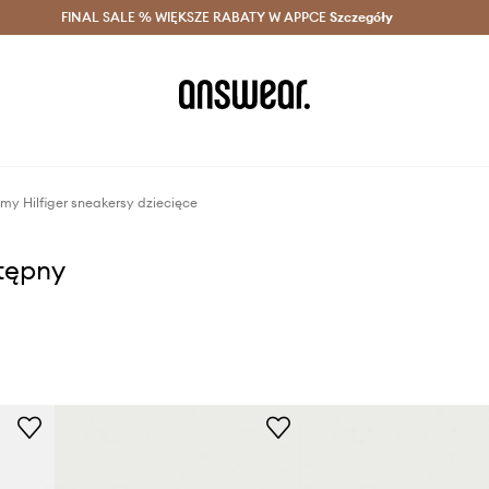
szczędzaj z Answear Club >
FINAL SALE % WIĘKSZE RABATY W APPCE
Dostawa nawet w 24h >
Szczegóły
News
y Hilfiger sneakersy dziecięce
stępny