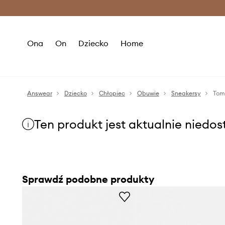
Premium Fashion Benefits >
O
Ona
On
Dziecko
Home
Answear
Dziecko
Chłopiec
Obuwie
Sneakersy
Tomm
Ten produkt jest aktualnie niedo
Sprawdź podobne produkty