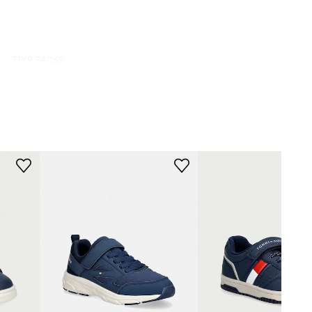
T1X9.34062
granatowy
Tommy Hilfiger