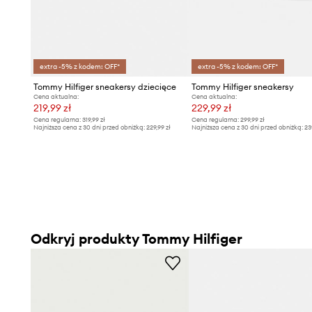
extra -5% z kodem: OFF*
extra -5% z kodem: OFF*
Tommy Hilfiger sneakersy dziecięce
Tommy Hilfiger sneakersy
Cena aktualna:
Cena aktualna:
219,99 zł
229,99 zł
Cena regularna:
319,99 zł
Cena regularna:
299,99 zł
Najniższa cena z 30 dni przed obniżką:
229,99 zł
Najniższa cena z 30 dni przed obniżką:
23
Odkryj produkty Tommy Hilfiger