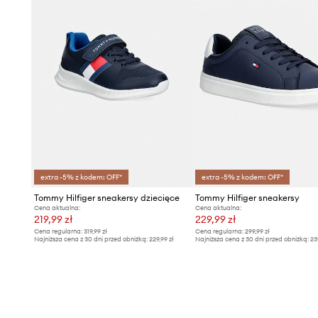
extra -5% z kodem: OFF*
extra -5% z kodem: OFF*
Tommy Hilfiger sneakersy dziecięce
Tommy Hilfiger sneakersy
Cena aktualna:
Cena aktualna:
219,99 zł
229,99 zł
Cena regularna:
319,99 zł
Cena regularna:
299,99 zł
Najniższa cena z 30 dni przed obniżką:
229,99 zł
Najniższa cena z 30 dni przed obniżką:
23