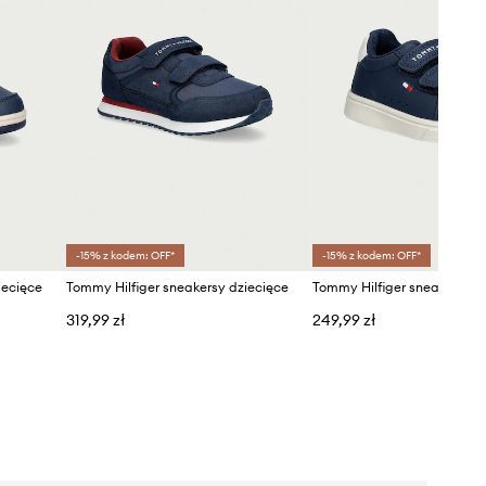
-15% z kodem: OFF*
-15% z kodem: OFF*
iecięce
Tommy Hilfiger sneakersy dziecięce
Tommy Hilfiger sneakersy d
319,99 zł
249,99 zł