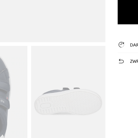
DA
ZWR