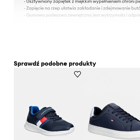
- Usztywniony zapiętek z miękkim wypełnieniem chroni pi
- Zapięcie na rzep ułatwia zakładanie i zdejmowanie but
- Gumowa podeszwa zewnętrzna jest wytrzymała i odpor
Sprawdź podobne produkty