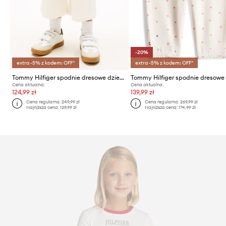
-20%
extra -5% z kodem: OFF*
extra -5% z kodem: OFF*
Tommy Hilfiger spodnie dresowe dziecięce bawełniane
Cena aktualna:
Cena aktualna:
124,99 zł
139,99 zł
Cena regularna:
249,99 zł
Cena regularna:
269,99 zł
Najniższa cena:
129,99 zł
Najniższa cena:
174,99 zł