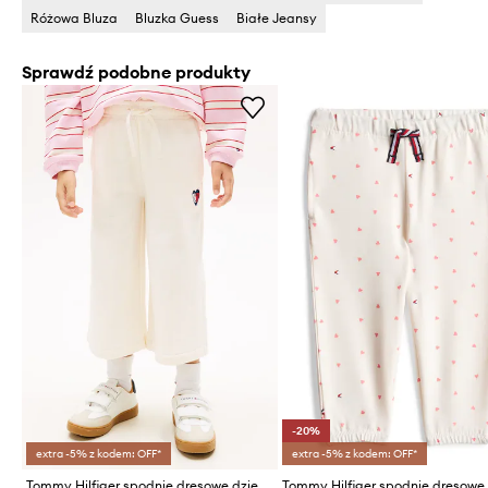
Różowa Bluza
Bluzka Guess
Białe Jeansy
Sprawdź podobne produkty
-20%
extra -5% z kodem: OFF*
extra -5% z kodem: OFF*
Tommy Hilfiger spodnie dresowe dziecięce bawełniane