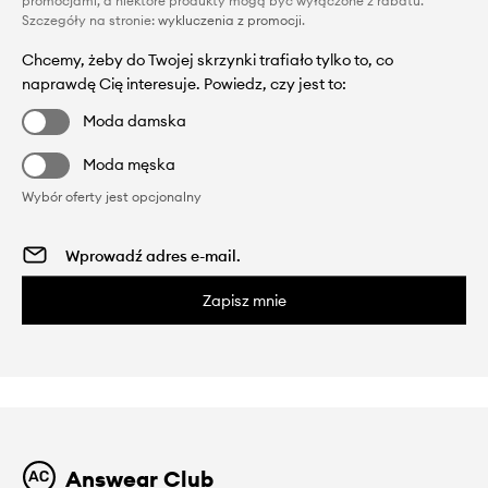
promocjami, a niektóre produkty mogą być wyłączone z rabatu.
Szczegóły na stronie:
wykluczenia z promocji
.
Chcemy, żeby do Twojej skrzynki trafiało tylko to, co
naprawdę Cię interesuje. Powiedz, czy jest to:
Moda damska
Moda męska
Wybór oferty jest opcjonalny
Zapisz mnie
Answear Club