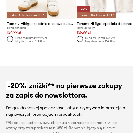
-20%
extra -5% z kodem: OFF*
extra -5% z kodem: OFF*
Tommy Hilfiger spodnie dresowe dziecięce bawełniane
Cena aktualna:
Cena aktualna:
124,99 zł
139,99 zł
Cena regularna:
249,99 zł
Cena regularna:
269,99 zł
Najniższa cena:
129,99 zł
Najniższa cena:
174,99 zł
-20%
zniżki** na pierwsze zakupy
za zapis do newslettera.
Dołącz do naszej społeczności, aby otrzymywać informacje o
najnowszych promocjach i produktach.
**Rabat jest jednorazowy, obejmuje nieprzecenione produkty i jest
ważny przy zakupach za min. 350 zł. Rabat nie łączy się z innymi