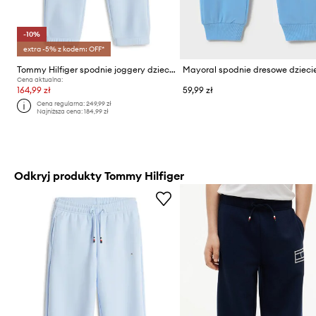
-10%
extra -5% z kodem: OFF*
Tommy Hilfiger spodnie joggery dziecięce
Mayoral spodnie dresowe dzieci
Cena aktualna:
164,99 zł
59,99 zł
Cena regularna:
249,99 zł
Najniższa cena:
184,99 zł
Odkryj produkty Tommy Hilfiger