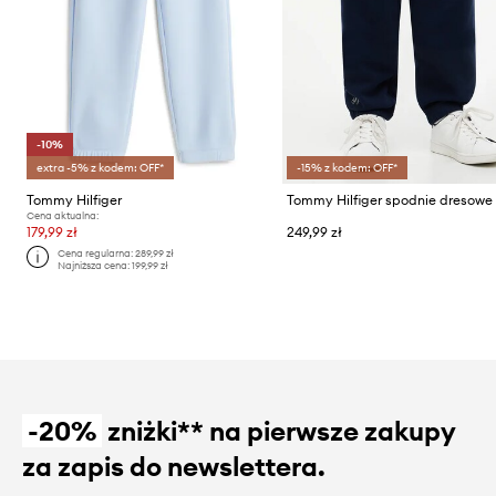
-10%
extra -5% z kodem: OFF*
-15% z kodem: OFF*
Tommy Hilfiger
Cena aktualna:
179,99 zł
249,99 zł
Cena regularna:
289,99 zł
Najniższa cena:
199,99 zł
-20%
zniżki** na pierwsze zakupy
za zapis do newslettera.