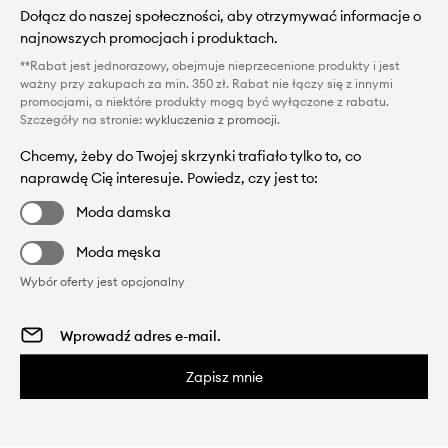
Dołącz do naszej społeczności, aby otrzymywać informacje o
najnowszych promocjach i produktach.
**Rabat jest jednorazowy, obejmuje nieprzecenione produkty i jest
ważny przy zakupach za min. 350 zł. Rabat nie łączy się z innymi
promocjami, a niektóre produkty mogą być wyłączone z rabatu.
Szczegóły na stronie:
wykluczenia z promocji
.
Chcemy, żeby do Twojej skrzynki trafiało tylko to, co
naprawdę Cię interesuje. Powiedz, czy jest to:
Moda damska
Moda męska
Wybór oferty jest opcjonalny
Zapisz mnie