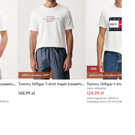
-10%
-25% z kodem: OFF*
extra -5% z kodem: OFF*
Tommy Hilfiger T-shirt męski bawełniany
Tommy Hilfiger T-shirt męski bawełniany
Cena aktualna:
169,99 zł
124,99 zł
Cena regularna:
259,99 zł
99,99 zł
Najniższa cena z 30 dni przed obniżką