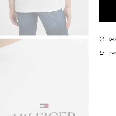
DA
ZWR