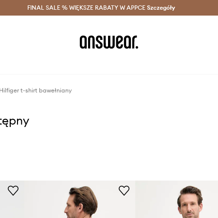
szczędzaj z Answear Club >
FINAL SALE % WIĘKSZE RABATY W APPCE
Dostawa nawet w 24h >
Szczegóły
News
ilfiger t-shirt bawełniany
stępny