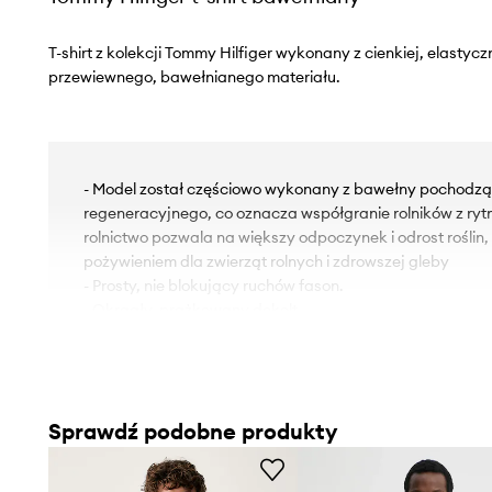
T-shirt z kolekcji Tommy Hilfiger wykonany z cienkiej, elastycz
przewiewnego, bawełnianego materiału.
- Model został częściowo wykonany z bawełny pochodząc
regeneracyjnego, co oznacza współgranie rolników z ry
rolnictwo pozwala na większy odpoczynek i odrost roślin,
pożywieniem dla zwierząt rolnych i zdrowszej gleby
- Prosty, nie blokujący ruchów fason.
- Okrągły, prążkowany dekolt.
- Krótki rękaw.
- Na piersi nadruk z logo marki.
Sprawdź podobne produkty