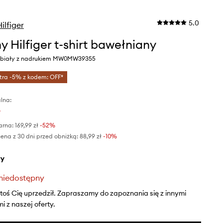
5.0
lfiger
 Hilfiger t-shirt bawełniany
r biały z nadrukiem MW0MW39355
tra -5% z kodem: OFF*
lna:
ł
arna:
169,99 zł
-52%
ena z 30 dni przed obniżką:
88,99 zł
 -10%
ły
niedostępny
ktoś Cię uprzedził. Zapraszamy do zapoznania się z innymi
 z naszej oferty.