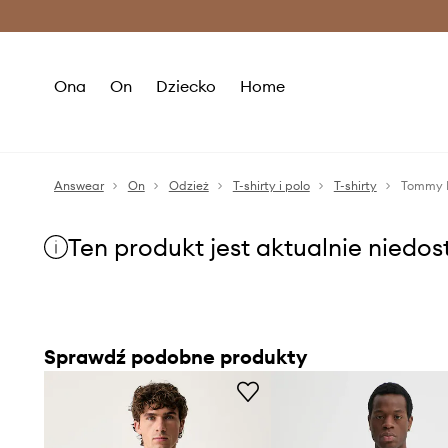
Premium Fashion Benefits >
O
Ona
On
Dziecko
Home
Answear
On
Odzież
T-shirty i polo
T-shirty
Tommy H
Ten produkt jest aktualnie niedo
Sprawdź podobne produkty