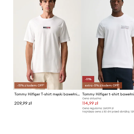
-11%
-15% z kodem: OFF*
extra -5% z kodem: OFF*
Tommy Hilfiger T-shirt męski bawełniany
Tommy Hilfiger t-shirt bawełn
Cena aktualna:
209,99 zł
114,99 zł
Cena regularna:
269,99 zł
Najniższa cena z 30 dni przed obniżką:
12