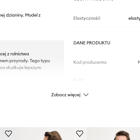
nej dzianiny. Model z
Elastyczność
elast
DANE PRODUKTU
ej z rolnictwa
tmem przyrody. Tego typu
Kod producenta
 co skutkuje lepszym
Kolor
Zobacz więcej
Marka
Producent
ID Produktu