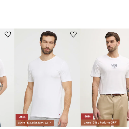
-10%
-25%
extra -5% z kodem: OFF*
extra -5% z kodem: OFF*