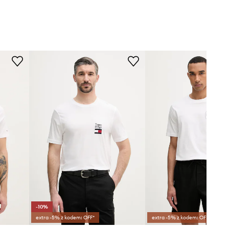
-10%
extra -5% z kodem: OFF*
extra -5% z kodem: OFF*