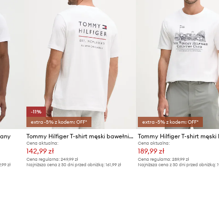
-11%
extra -5% z kodem: OFF*
extra -5% z kodem: OFF*
iany
Tommy Hilfiger T-shirt męski bawełniany
Cena aktualna:
Cena aktualna:
142,99 zł
189,99 zł
Cena regularna:
249,99 zł
Cena regularna:
289,99 zł
9,99 zł
Najniższa cena z 30 dni przed obniżką:
161,99 zł
Najniższa cena z 30 dni przed obniżką:
1