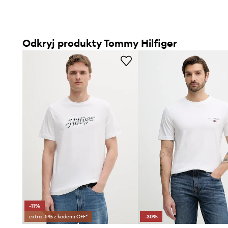
Odkryj produkty Tommy Hilfiger
-11%
extra -5% z kodem: OFF*
-30%