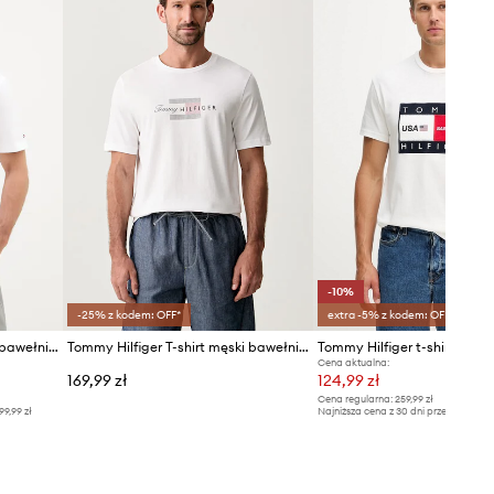
-10%
-25% z kodem: OFF*
extra -5% z kodem: OFF*
Tommy Hilfiger T-shirt męski bawełniany
Tommy Hilfiger T-shirt męski bawełniany
Cena aktualna:
169,99 zł
124,99 zł
Cena regularna:
259,99 zł
99,99 zł
Najniższa cena z 30 dni przed obniżką