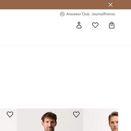
letter >
Regularne nowości >
Answear Club
Journal
Pomoc