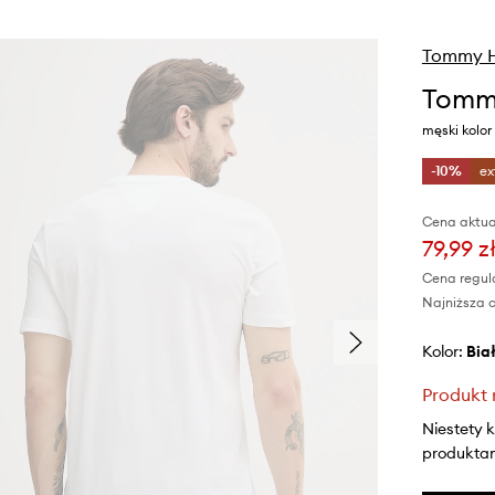
Tommy Hi
Tommy
męski kolo
-10%
ex
Cena aktua
79,99 z
Cena regul
Najniższa c
Kolor:
bia
Produkt 
Niestety 
produktami