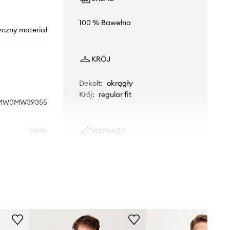
100 % Bawełna
yczny materiał
KRÓJ
Dekolt
:
okrągły
Krój
:
regular fit
MW0MW39355
biały
WYMIARY
Model ze zdjęcia ma 184 cm
Tommy Hilfiger
wzrostu i ma na sobie rozmiar M.
Rozmiarówka zawyżona
Zalecamy wybór rozmiaru
mniejszego, niż nosisz zazwyczaj.
Tabela rozmiarów