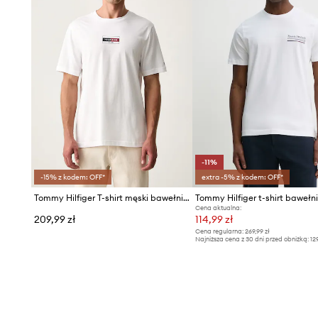
-11%
-15% z kodem: OFF*
extra -5% z kodem: OFF*
Tommy Hilfiger T-shirt męski bawełniany
Tommy Hilfiger t-shirt bawełn
Cena aktualna:
209,99 zł
114,99 zł
Cena regularna:
269,99 zł
Najniższa cena z 30 dni przed obniżką:
12