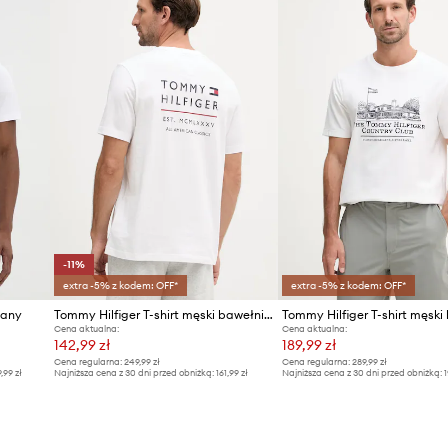
-11%
extra -5% z kodem: OFF*
extra -5% z kodem: OFF*
iany
Tommy Hilfiger T-shirt męski bawełniany
Cena aktualna:
Cena aktualna:
142,99 zł
189,99 zł
Cena regularna:
249,99 zł
Cena regularna:
289,99 zł
9,99 zł
Najniższa cena z 30 dni przed obniżką:
161,99 zł
Najniższa cena z 30 dni przed obniżką:
1