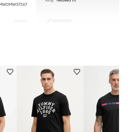
MW0MW37267
czarny
WYMIARY
Model ze zdjęcia ma 186 cm
Tommy Hilfiger
wzrostu i ma na sobie rozmiar M.
Rozmiarówka standardowa
Zalecamy wybór rozmiaru, jaki nosisz
zazwyczaj.
Tabela rozmiarów