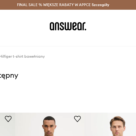
szczędzaj z Answear Club >
FINAL SALE % WIĘKSZE RABATY W APPCE
Dostawa nawet w 24h >
Szczegóły
News
ilfiger t-shirt bawełniany
stępny