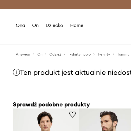
Premium Fashion Benefits >
O
Ona
On
Dziecko
Home
Answear
On
Odzież
T-shirty i polo
T-shirty
Tommy H
Ten produkt jest aktualnie niedo
Sprawdź podobne produkty