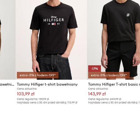
-17%
extra -5% z kodem: OFF*
extra -5% z kodem: OFF*
Tommy Hilfiger T-shirt męski bawełniany
Tommy Hilfiger t-shirt bawełniany
Cena aktualna:
Cena aktualna:
103,99 zł
143,99 zł
Cena regularna:
139,99 zł
Cena regularna:
249,99 zł
Najniższa cena z 30 dni przed obniżką:
113,99 zł
Najniższa cena z 30 dni przed obniżką:
1