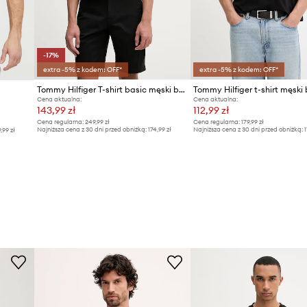
-17%
extra -5% z kodem: OFF*
extra -5% z kodem: OFF*
Tommy Hilfiger T-shirt basic męski bawełniany SUMMER
Cena aktualna:
Cena aktualna:
143,99 zł
112,99 zł
Cena regularna:
249,99 zł
Cena regularna:
179,99 zł
Najniższa cena z 30 dni przed obniżką:
174,99 zł
Najniższa cena z 30 dni przed obniżką:
1
9,99 zł