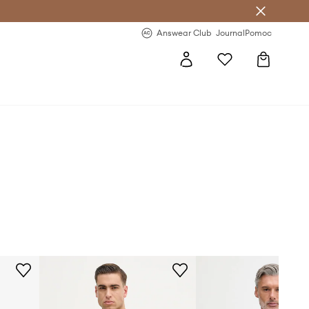
letter >
Regularne nowości >
Answear Club
Journal
Pomoc