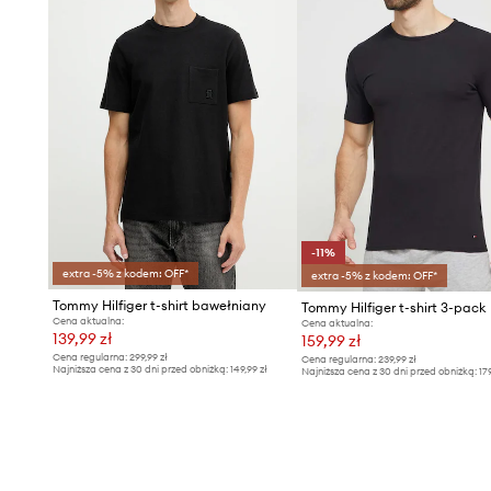
-11%
extra -5% z kodem: OFF*
extra -5% z kodem: OFF*
Tommy Hilfiger t-shirt bawełniany
Tommy Hilfiger t-shirt 3-pack
Cena aktualna:
Cena aktualna:
139,99 zł
159,99 zł
Cena regularna:
299,99 zł
Cena regularna:
239,99 zł
Najniższa cena z 30 dni przed obniżką:
149,99 zł
Najniższa cena z 30 dni przed obniżką:
17