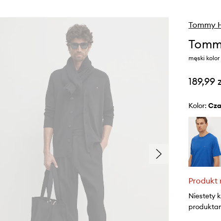
Tommy Hi
Tommy
męski kolo
189,99 
Kolor:
cz
Produkt 
Niestety 
produktami