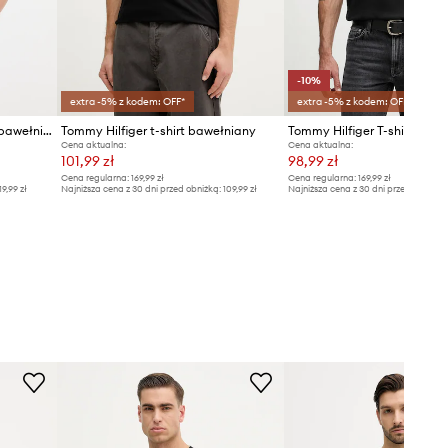
-10%
extra -5% z kodem: OFF*
extra -5% z kodem: OFF*
Tommy Hilfiger t-shirt męski bawełniany
Tommy Hilfiger t-shirt bawełniany
Cena aktualna:
Cena aktualna:
101,99 zł
98,99 zł
Cena regularna:
169,99 zł
Cena regularna:
169,99 zł
19,99 zł
Najniższa cena z 30 dni przed obniżką:
109,99 zł
Najniższa cena z 30 dni przed obniżką