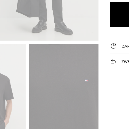
DA
ZWR