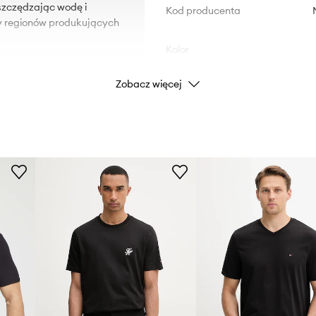
szczędzając wodę i
Kod producenta
zy regionów produkujących
Kolor
Zobacz więcej
ości.
Marka
Producent
ID Produktu