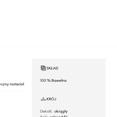
SKŁAD
100 % Bawełna
yczny materiał
KRÓJ
Dekolt
:
okrągły
Krój
:
relaxed fit