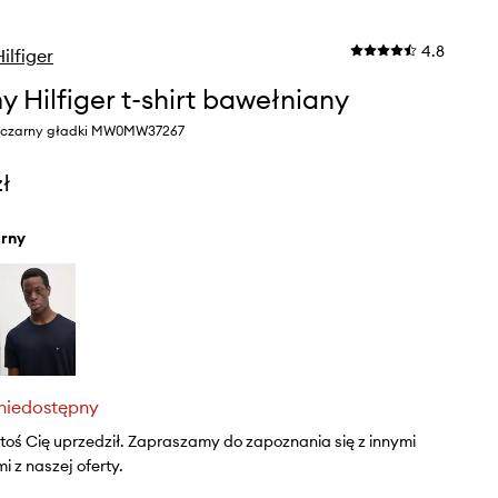
4.8
lfiger
 Hilfiger t-shirt bawełniany
r czarny gładki MW0MW37267
zł
arny
niedostępny
ktoś Cię uprzedził. Zapraszamy do zapoznania się z innymi
 z naszej oferty.