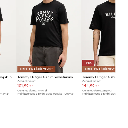
-14%
extra -5% z kodem: OFF*
extra -5% z kodem: OFF*
Tommy Hilfiger T-shirt basic męski bawełniany SUMMER
Tommy Hilfiger t-shirt bawełniany
Tommy Hilfiger t-shirt bawe
Cena aktualna:
Cena aktualna:
101,99 zł
144,99 zł
Cena regularna:
169,99 zł
Cena regularna:
259,99 zł
74,99 zł
Najniższa cena z 30 dni przed obniżką:
109,99 zł
Najniższa cena z 30 dni przed obniżką