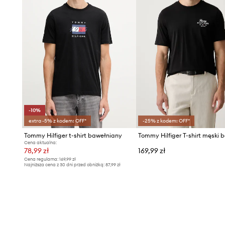
-10%
extra -5% z kodem: OFF*
-25% z kodem: OFF*
Tommy Hilfiger t-shirt bawełniany
Cena aktualna:
78,99 zł
169,99 zł
Cena regularna:
169,99 zł
Najniższa cena z 30 dni przed obniżką:
87,99 zł