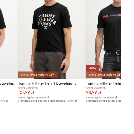
-10%
extra -5% z kodem: OFF*
extra -5% z kodem: OFF*
Tommy Hilfiger t-shirt męski bawełniany
Tommy Hilfiger t-shirt bawełniany
Cena aktualna:
Cena aktualna:
101,99 zł
98,99 zł
Cena regularna:
169,99 zł
Cena regularna:
169,99 zł
19,99 zł
Najniższa cena z 30 dni przed obniżką:
109,99 zł
Najniższa cena z 30 dni przed obniżką