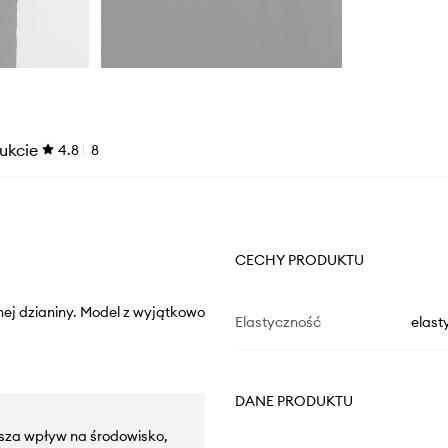
ukcie
4.8
8
CECHY PRODUKTU
znej dzianiny. Model z wyjątkowo
Elastyczność
elast
DANE PRODUKTU
sza wpływ na środowisko,