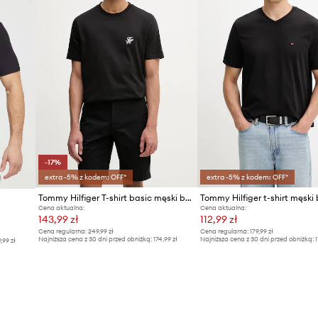
-17%
extra -5% z kodem: OFF*
extra -5% z kodem: OFF*
Tommy Hilfiger T-shirt basic męski bawełniany SUMMER
Cena aktualna:
Cena aktualna:
143,99 zł
112,99 zł
Cena regularna:
249,99 zł
Cena regularna:
179,99 zł
Najniższa cena z 30 dni przed obniżką:
174,99 zł
Najniższa cena z 30 dni przed obniżką:
1
9,99 zł