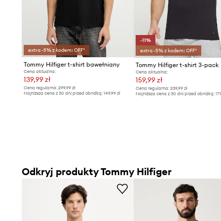
-11%
extra -5% z kodem: OFF*
extra -5% z kodem: OFF*
Tommy Hilfiger t-shirt bawełniany
Tommy Hilfiger t-shirt 3-pack
Cena aktualna:
Cena aktualna:
139,99 zł
159,99 zł
Cena regularna:
299,99 zł
Cena regularna:
239,99 zł
Najniższa cena z 30 dni przed obniżką:
149,99 zł
Najniższa cena z 30 dni przed obniżką:
17
Odkryj produkty Tommy Hilfiger