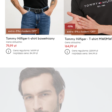
-10%
extra -5% z kodem: OFF*
extra -5% z kodem: OFF*
Tommy Hilfiger t-shirt bawełniany
Tommy Hilfiger - T-shirt MW0MW
Cena aktualna:
Cena aktualna:
79,99 zł
164,99 zł
Cena regularna:
169,99 zł
Cena regularna:
229,99 zł
Najniższa cena:
84,99 zł
Najniższa cena:
184,99 zł