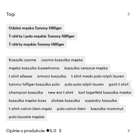
Tagi
Odzież męska Tommy Hilfiger
T-shirty i polo męskie Tommy Hilfiger
T-shirty męskie Tommy Hilfiger
Koszulki czarne
czarna koszulka męska
męska koszulka bawełniana
koszulka versace męska
t shirt ellesse
armani koszulka
t shirt meski polo ralph lauren
tommy hilfiger koszulka polo
polo polo ralph lauren
gant t shirt
champion koszulka
new era t shirt
karl lagerfeld koszulka meska
koszulka męska boss
dickies koszulka
superdry koszulka
t-shirt calvin klein męski
polo calvin klein
koszulka mammut
polo lacoste męskie
Opinie o produkcie
5.0
3