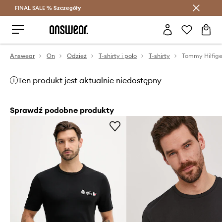
FINAL SALE %
Szczegóły
Oszczędzaj z Answear Club >
Answear
On
Odzież
T-shirty i polo
T-shirty
Tommy Hilfige
Ten produkt jest aktualnie niedostępny
Sprawdź podobne produkty