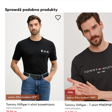
Sprawdź podobne produkty
-10%
extra -5% z kodem: OFF*
extra -5% z kodem: OFF*
Tommy Hilfiger t-shirt bawełniany
Tommy Hilfiger - T-shirt MW0MW
Cena aktualna:
Cena aktualna:
79,99 zł