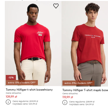
-12%
extra -5% z kodem: OFF*
extra -5% z kodem: OFF*
Tommy Hilfiger t-shirt bawełniany
Cena aktualna:
Cena aktualna:
109,99 zł
119,99 zł
Cena regularna:
209,99 zł
Cena regularna:
239,99 zł
Najniższa cena:
124,99 zł
Najniższa cena:
124,99 zł