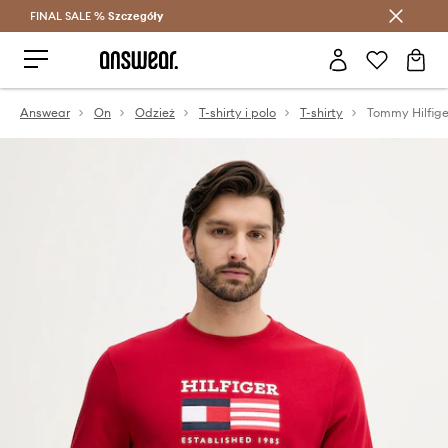
FINAL SALE %
Szczegóły
Oszczędzaj z Answear Club >
Answear
On
Odzież
T-shirty i polo
T-shirty
Tommy Hilfige