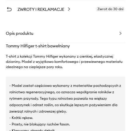
ZWROTY I REKLAMACJE
Zwrot do 30 dni
Opis produktu
Tommy Hilfiger t-shirt bawełniany
T-shirt z kolekcji Tommy Hilfiger wykonany z cienkiej, elastycznej
dzianiny. Model z wyjątkowo komfortowego i przewiewnego materiału
idealnego na cieplejsze pory roku.
- Model został częściowo wykonany z materiałów pochodzących z
rolnictwa regeneracyjnego, co oznacza współgranie rolników z
rytmem przyrody. Tego typu rolnictwo pozwala na większy
odpoczynek i odrost roślin, co skutkuje lepszym pożywieniem dla
zwierząt rolnych i zdrowszej gleby.
- Krótki rękaw.
- Prosty, nie blokujący ruchów fason.
- Klasyczny, okrągły dekolt.