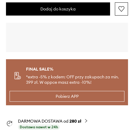
Dodaj do koszyka
FINAL SALE%
*extra -5% z kodem: OFF przy zakupach za min.
399 zł. W appce masz extra -10%!
Pobierz APP
DARMOWA DOSTAWA od
280 zł
Dostawa nawet w 24h