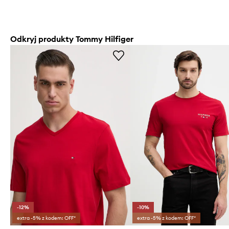
Odkryj produkty Tommy Hilfiger
-12%
-10%
extra -5% z kodem: OFF*
extra -5% z kodem: OFF*