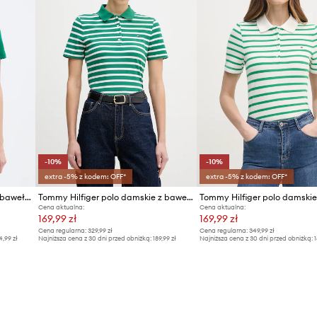
-10%
-10%
extra -5% z kodem: OFF*
extra -5% z kodem: OFF*
Tommy Hilfiger t-shirt damski bawełniany
Tommy Hilfiger polo damskie z bawełną
Cena aktualna:
Cena aktualna:
169,99 zł
169,99 zł
Cena regularna:
329,99 zł
Cena regularna:
349,99 zł
4,99 zł
Najniższa cena z 30 dni przed obniżką:
189,99 zł
Najniższa cena z 30 dni przed obniżką:
1