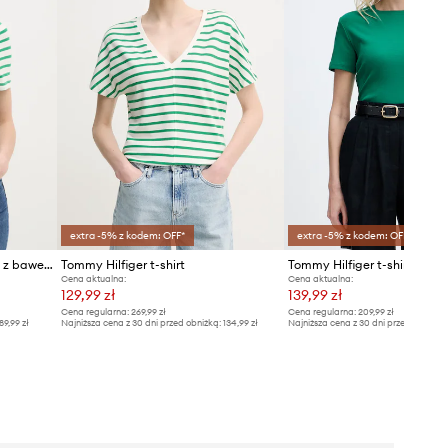
extra -5% z kodem: OFF*
extra -5% z kodem: OFF*
Tommy Hilfiger polo damskie z bawełną
Tommy Hilfiger t-shirt
Cena aktualna:
Cena aktualna:
129,99 zł
139,99 zł
Cena regularna:
269,99 zł
Cena regularna:
209,99 zł
89,99 zł
Najniższa cena z 30 dni przed obniżką:
134,99 zł
Najniższa cena z 30 dni przed obniżką