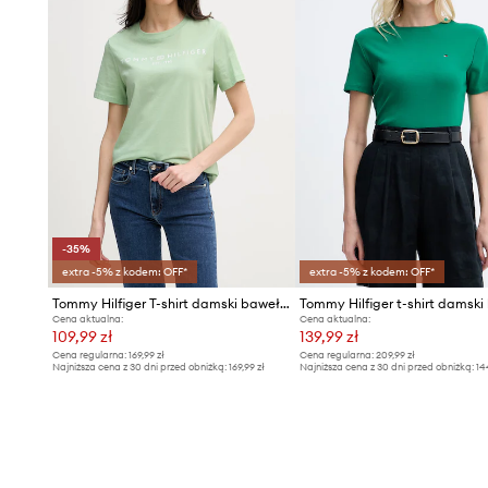
-35%
extra -5% z kodem: OFF*
extra -5% z kodem: OFF*
Tommy Hilfiger T-shirt damski bawełniany
Cena aktualna:
Cena aktualna:
109,99 zł
139,99 zł
Cena regularna:
169,99 zł
Cena regularna:
209,99 zł
Najniższa cena z 30 dni przed obniżką:
169,99 zł
Najniższa cena z 30 dni przed obniżką:
14