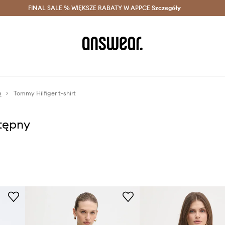
szczędzaj z Answear Club >
FINAL SALE % WIĘKSZE RABATY W APPCE
Dostawa nawet w 24h >
Szczegóły
News
m
Tommy Hilfiger t-shirt
stępny