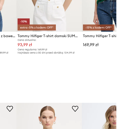
-10%
extra -5% z kodem: OFF*
-15% z kodem: OFF*
Tommy Hilfiger polo damskie z bawełną
Tommy Hilfiger T-shirt damski SUMMER
Cena aktualna:
93,99 zł
169,99 zł
Cena regularna:
169,99 zł
89,99 zł
Najniższa cena z 30 dni przed obniżką:
104,99 zł