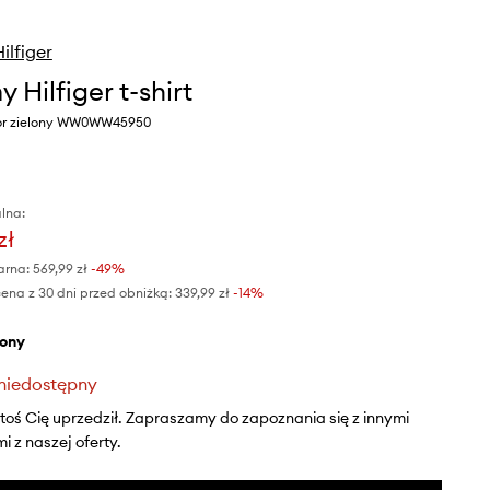
lfiger
Hilfiger t-shirt
or zielony WW0WW45950
lna:
zł
arna:
569,99 zł
-49%
ena z 30 dni przed obniżką:
339,99 zł
 -14%
elony
niedostępny
ktoś Cię uprzedził. Zapraszamy do zapoznania się z innymi
 z naszej oferty.