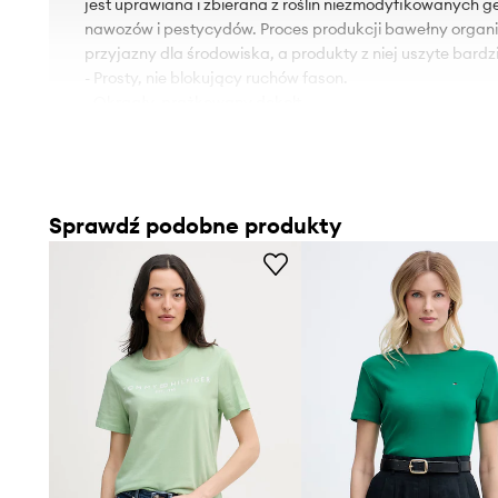
jest uprawiana i zbierana z roślin niezmodyfikowanych g
nawozów i pestycydów. Proces produkcji bawełny organic
przyjazny dla środowiska, a produkty z niej uszyte bardzi
- Prosty, nie blokujący ruchów fason.
- Okrągły, prążkowany dekolt.
- Dolna krawędź wykończona wygodnym, elastycznym ś
- Długość: 55 cm.
- Szerokość pod pachami: 47 cm.
- Wymiary podane dla rozmiaru: S.
Sprawdź podobne produkty