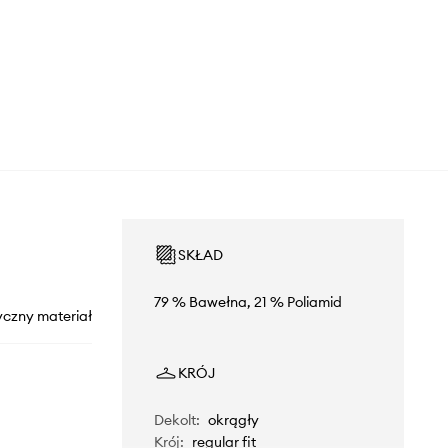
SKŁAD
79 % Bawełna, 21 % Poliamid
yczny materiał
KRÓJ
Dekolt
:
okrągły
Krój
:
regular fit