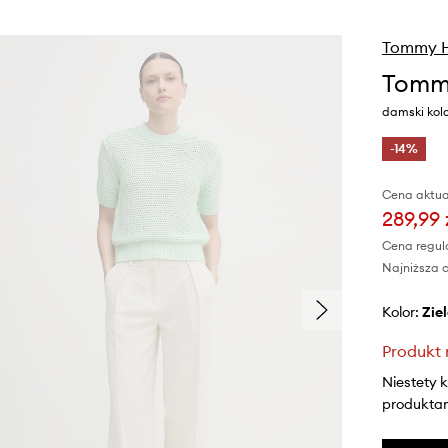
Tommy Hi
Tommy 
damski kol
-14%
Cena aktua
289,99 
Cena regul
Najniższa c
Kolor:
zi
Produkt 
Niestety 
produktami