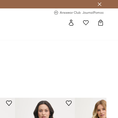
letter >
Regularne nowości >
Answear Club
Journal
Pomoc