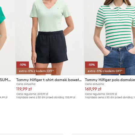
-10%
-10%
extra -5% z kodem: OFF*
extra -5% z kodem: OFF*
Tommy Hilfiger T-shirt damski SUMMER
Tommy Hilfiger t-shirt damski bawełniany
Cena aktualna:
Cena aktualna:
119,99 zł
169,99 zł
Cena regularna:
209,99 zł
Cena regularna:
349,99 zł
4,99 zł
Najniższa cena z 30 dni przed obniżką:
133,99 zł
Najniższa cena z 30 dni przed obniżką:
1