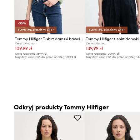
-35%
extra -5% z kodem: OFF*
extra -5% z kodem: OFF*
Tommy Hilfiger T-shirt damski bawełniany
Cena aktualna:
Cena aktualna:
109,99 zł
139,99 zł
Cena regularna:
169,99 zł
Cena regularna:
209,99 zł
Najniższa cena z 30 dni przed obniżką:
169,99 zł
Najniższa cena z 30 dni przed obniżką:
14
Odkryj produkty Tommy Hilfiger