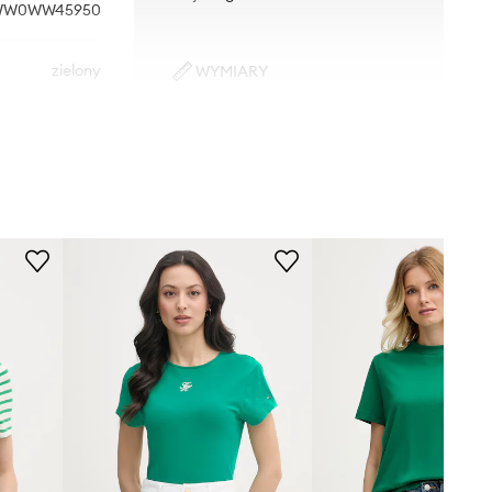
WW0WW45950
zielony
WYMIARY
Modelka ze zdjęcia ma 175 cm
Tommy Hilfiger
wzrostu i ma na sobie rozmiar S.
Rozmiarówka standardowa
Zalecamy wybór rozmiaru, jaki nosisz
zazwyczaj.
Tabela rozmiarów