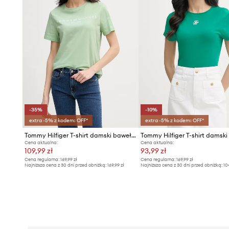
-35%
-10%
extra -5% z kodem: OFF*
extra -5% z kodem: OFF*
Tommy Hilfiger T-shirt damski bawełniany
Cena aktualna:
Cena aktualna:
109,99 zł
93,99 zł
Cena regularna:
169,99 zł
Cena regularna:
169,99 zł
Najniższa cena z 30 dni przed obniżką:
169,99 zł
Najniższa cena z 30 dni przed obniżką:
10