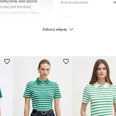
enetycznie, bez użycia
Kod producenta
znej jest bardziej
ej przyjazne dla Ciebie.
Kolor
Zobacz więcej
ciągaczem.
Marka
ID Produktu