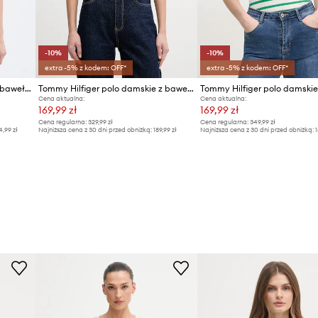
-10%
-10%
extra -5% z kodem: OFF*
extra -5% z kodem: OFF*
Tommy Hilfiger t-shirt damski bawełniany
Tommy Hilfiger polo damskie z bawełną
Cena aktualna:
Cena aktualna:
169,99 zł
169,99 zł
Cena regularna:
329,99 zł
Cena regularna:
349,99 zł
4,99 zł
Najniższa cena z 30 dni przed obniżką:
189,99 zł
Najniższa cena z 30 dni przed obniżką:
1