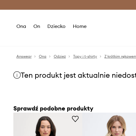
Premium Fashion Benefits >
O
Ona
On
Dziecko
Home
Answear
Ona
Odzież
Topy i t-shirty
Z krótkim rękawe
Ten produkt jest aktualnie niedo
Sprawdź podobne produkty