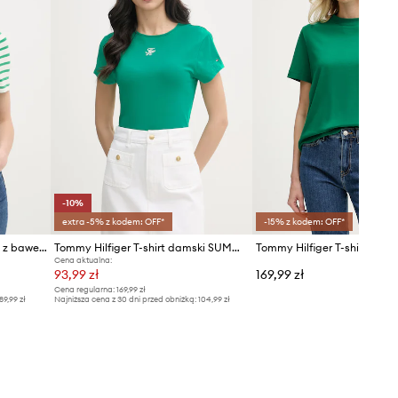
-10%
extra -5% z kodem: OFF*
-15% z kodem: OFF*
Tommy Hilfiger polo damskie z bawełną
Tommy Hilfiger T-shirt damski SUMMER
Cena aktualna:
93,99 zł
169,99 zł
Cena regularna:
169,99 zł
89,99 zł
Najniższa cena z 30 dni przed obniżką:
104,99 zł