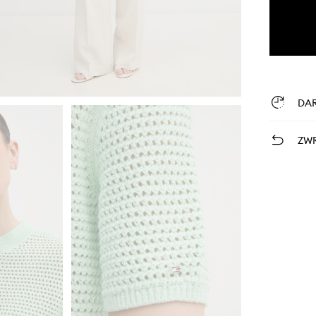
DA
ZWR