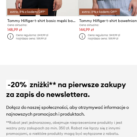
extra -5% z kodem: OFF*
extra -5% z kodem: OFF*
Tommy Hilfiger t-shirt basic męski bawełniany
Tommy Hilfiger t-shirt bawełnia
Cena aktualna:
Cena aktualna:
148,99 zł
144,99 zł
Cena regularna:
249,99 zł
Cena regularna:
349,99 zł
Najniższa cena:
159,99 zł
Najniższa cena:
159,99 zł
-20%
zniżki** na pierwsze zakupy
za zapis do newslettera.
Dołącz do naszej społeczności, aby otrzymywać informacje o
najnowszych promocjach i produktach.
**Rabat jest jednorazowy, obejmuje nieprzecenione produkty i jest
ważny przy zakupach za min. 350 zł. Rabat nie łączy się z innymi
promocjami, a niektóre produkty mogą być wyłączone z rabatu.