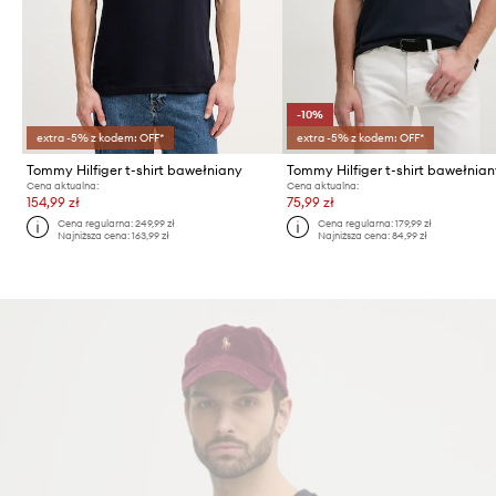
-10%
extra -5% z kodem: OFF*
extra -5% z kodem: OFF*
Tommy Hilfiger t-shirt bawełniany
Tommy Hilfiger t-shirt bawełnia
Cena aktualna:
Cena aktualna:
154,99 zł
75,99 zł
Cena regularna:
249,99 zł
Cena regularna:
179,99 zł
Najniższa cena:
163,99 zł
Najniższa cena:
84,99 zł