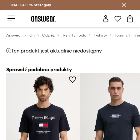
FINAL SALE %
Szczegóły
Oszczędzaj z Answear Club >
Answear
On
Odzież
T-shirty i polo
T-shirty
Tommy Hilfiger
Ten produkt jest aktualnie niedostępny
Sprawdź podobne produkty