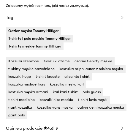
Zalecamy wybór rozmiaru, jaki nosisz zazwyczaj.
Tagi
Odzież męska Tommy Hilfiger
T-shirty i polo męskie Tommy Hilfiger
T-shirty męskie Tommy Hilfiger
Koszulki czerwone
Koszulki czarne
czarne t-shirty męskie
t-shirty męskie bawełniane
koszulka ralph lauren z misiem męska
koszulki hugo
t-shirt lacoste
allsaints t shirt
koszulka michael kors
koszulka meska karl
koszulka męska armani
karl kani t shirt
polo guess
t shirt medicine
koszulki nike meskie
t-shirt levis męski
gant koszulka
koszulka vans męska
calvin klein koszulka meska
gant polo
Opinie o produkcie
4.6
9