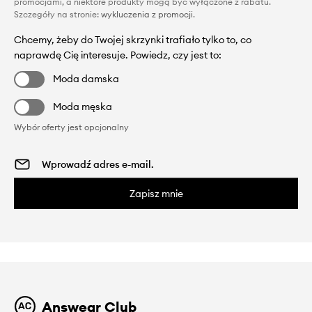
promocjami, a niektóre produkty mogą być wyłączone z rabatu.
Szczegóły na stronie:
wykluczenia z promocji
.
Chcemy, żeby do Twojej skrzynki trafiało tylko to, co
naprawdę Cię interesuje. Powiedz, czy jest to:
Moda damska
Moda męska
Wybór oferty jest opcjonalny
Zapisz mnie
Answear Club