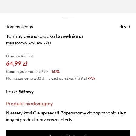
Tommy Jeans
5.0
Tommy Jeans czapka bawełniana
kolor różowy AW0AW17913
Cena aktualna:
64,99 zł
Cena regularna:
129,99 zł
-50%
Najniższa cena z 30 dni przed obniżką:
71,99 zł
 -9%
Kolor:
różowy
Produkt niedostępny
Niestety ktoś Cię uprzedził. Zapraszamy do zapoznania się z
innymi produktami z naszej oferty.