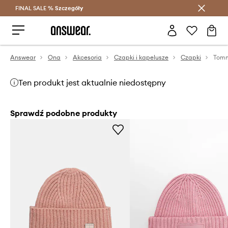
FINAL SALE %
Szczegóły
Oszczędzaj z Answear Club >
Answear
Ona
Akcesoria
Czapki i kapelusze
Czapki
Tomm
Ten produkt jest aktualnie niedostępny
Sprawdź podobne produkty