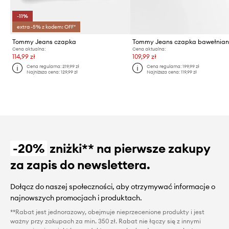
-11%
extra -5% z kodem: OFF*
Tommy Jeans czapka
Tommy Jeans czapka bawełnia
Cena aktualna:
Cena aktualna:
114,99 zł
109,99 zł
Cena regularna:
219,99 zł
Cena regularna:
199,99 zł
Najniższa cena:
129,99 zł
Najniższa cena:
119,99 zł
-20%
zniżki** na pierwsze zakupy
za zapis do newslettera.
Dołącz do naszej społeczności, aby otrzymywać informacje o
najnowszych promocjach i produktach.
**Rabat jest jednorazowy, obejmuje nieprzecenione produkty i jest
ważny przy zakupach za min. 350 zł. Rabat nie łączy się z innymi