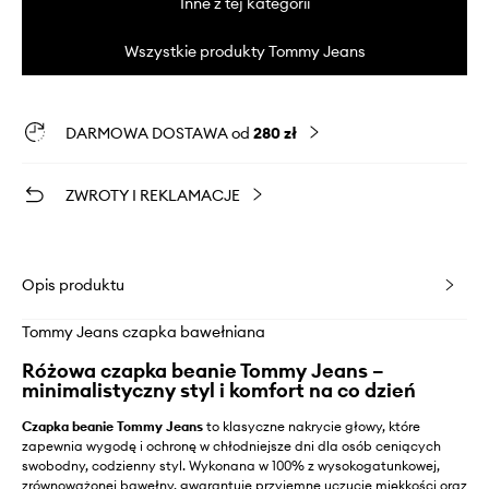
Inne z tej kategorii
Wszystkie produkty Tommy Jeans
DARMOWA DOSTAWA od
280 zł
ZWROTY I REKLAMACJE
Opis produktu
Tommy Jeans czapka bawełniana
Różowa czapka beanie Tommy Jeans –
minimalistyczny styl i komfort na co dzień
Czapka beanie Tommy Jeans
to klasyczne nakrycie głowy, które
zapewnia wygodę i ochronę w chłodniejsze dni dla osób ceniących
swobodny, codzienny styl. Wykonana w 100% z wysokogatunkowej,
zrównoważonej bawełny, gwarantuje przyjemne uczucie miękkości oraz