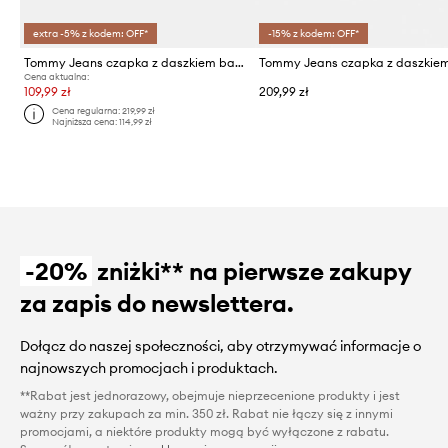
extra -5% z kodem: OFF*
-15% z kodem: OFF*
Tommy Jeans czapka z daszkiem bawełniana
Cena aktualna:
109,99 zł
209,99 zł
Cena regularna:
219,99 zł
Najniższa cena:
114,99 zł
-20%
zniżki** na pierwsze zakupy
za zapis do newslettera.
Dołącz do naszej społeczności, aby otrzymywać informacje o
najnowszych promocjach i produktach.
**Rabat jest jednorazowy, obejmuje nieprzecenione produkty i jest
ważny przy zakupach za min. 350 zł. Rabat nie łączy się z innymi
promocjami, a niektóre produkty mogą być wyłączone z rabatu.