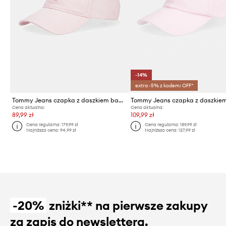
-14%
extra -5% z kodem: OFF*
Tommy Jeans czapka z daszkiem bawełniana
Cena aktualna:
Cena aktualna:
89,99 zł
109,99 zł
Cena regularna:
179,99 zł
Cena regularna:
189,99 zł
Najniższa cena:
94,99 zł
Najniższa cena:
127,99 zł
-20%
zniżki** na pierwsze zakupy
za zapis do newslettera.