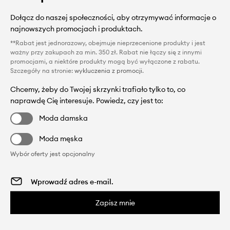
Dołącz do naszej społeczności, aby otrzymywać informacje o
najnowszych promocjach i produktach.
**Rabat jest jednorazowy, obejmuje nieprzecenione produkty i jest
ważny przy zakupach za min. 350 zł. Rabat nie łączy się z innymi
promocjami, a niektóre produkty mogą być wyłączone z rabatu.
Szczegóły na stronie:
wykluczenia z promocji
.
Chcemy, żeby do Twojej skrzynki trafiało tylko to, co
naprawdę Cię interesuje. Powiedz, czy jest to:
Moda damska
Moda męska
Wybór oferty jest opcjonalny
Zapisz mnie