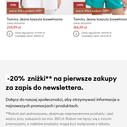
-10%
-24%
extra -5% z kodem: OFF*
extra -5% z kodem: OFF*
Tommy Jeans koszula bawełniana
Tommy Jeans koszula bawełnia
Cena aktualna:
Cena aktualna:
259,99 zł
184,99 zł
Cena regularna:
479,99 zł
Cena regularna:
349,99 zł
Najniższa cena:
289,99 zł
Najniższa cena:
244,99 zł
-20%
zniżki** na pierwsze zakupy
za zapis do newslettera.
Dołącz do naszej społeczności, aby otrzymywać informacje o
najnowszych promocjach i produktach.
**Rabat jest jednorazowy, obejmuje nieprzecenione produkty i jest
ważny przy zakupach za min. 350 zł. Rabat nie łączy się z innymi
promocjami, a niektóre produkty mogą być wyłączone z rabatu.