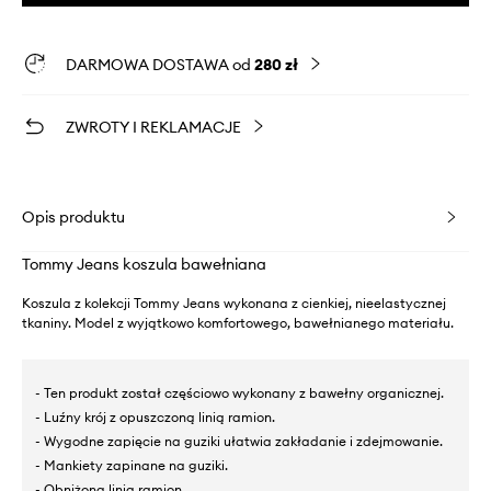
DARMOWA DOSTAWA od
280 zł
ZWROTY I REKLAMACJE
Opis produktu
Tommy Jeans koszula bawełniana
Koszula z kolekcji Tommy Jeans wykonana z cienkiej, nieelastycznej
tkaniny. Model z wyjątkowo komfortowego, bawełnianego materiału.
- Ten produkt został częściowo wykonany z bawełny organicznej.
- Luźny krój z opuszczoną linią ramion.
- Wygodne zapięcie na guziki ułatwia zakładanie i zdejmowanie.
- Mankiety zapinane na guziki.
- Obniżona linia ramion.