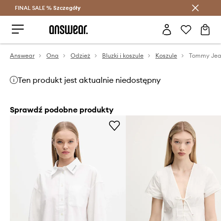
FINAL SALE %
Szczegóły
Oszczędzaj z Answear Club >
Answear
Ona
Odzież
Bluzki i koszule
Koszule
Tommy Jea
Ten produkt jest aktualnie niedostępny
Sprawdź podobne produkty