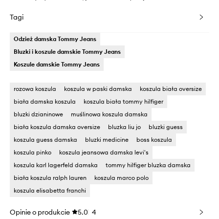
Tagi
Odzież damska Tommy Jeans
Bluzki i koszule damskie Tommy Jeans
Koszule damskie Tommy Jeans
rozowa koszula
koszula w paski damska
koszula biała oversize
biała damska koszula
koszula biała tommy hilfiger
bluzki dzianinowe
muślinowa koszula damska
biała koszula damska oversize
bluzka liu jo
bluzki guess
koszula guess damska
bluzki medicine
boss koszula
koszula pinko
koszula jeansowa damska levi's
koszula karl lagerfeld damska
tommy hilfiger bluzka damska
biała koszula ralph lauren
koszula marco polo
koszula elisabetta franchi
Opinie o produkcie
5.0
4