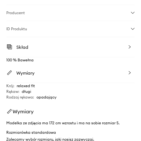
Producent
ID Produktu
Skład
100 % Bawełna
Wymiary
Krój
:
relaxed fit
Rękaw
:
długi
Rodzaj rękawa
:
opadający
Wymiary
Modelka ze zdjęcia ma 172 cm wzrostu i ma na sobie rozmiar S.
Rozmiarówka standardowa
Zalecamy wybór rozmiaru, jaki nosisz zazwyczaj.