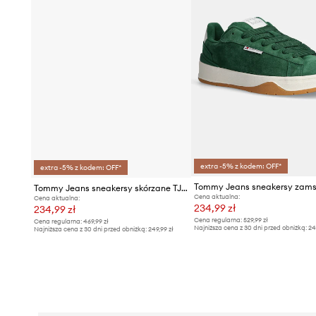
extra -5% z kodem: OFF*
extra -5% z kodem: OFF*
Tommy Jeans sneakersy skórzane TJM RETRO BASKET ESS
Cena aktualna:
Cena aktualna:
234,99 zł
234,99 zł
Cena regularna:
529,99 zł
Cena regularna:
469,99 zł
Najniższa cena z 30 dni przed obniżką:
24
Najniższa cena z 30 dni przed obniżką:
249,99 zł