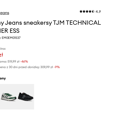
4.9
eans
y Jeans sneakersy TJM TECHNICAL
ER ESS
ony EM0EM01537
lna:
zł
arna:
519,99 zł
-46%
ena z 30 dni przed obniżką:
309,99 zł
 -9%
elony