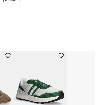
profilowana
EM0EM01537
zielony
Tommy Jeans