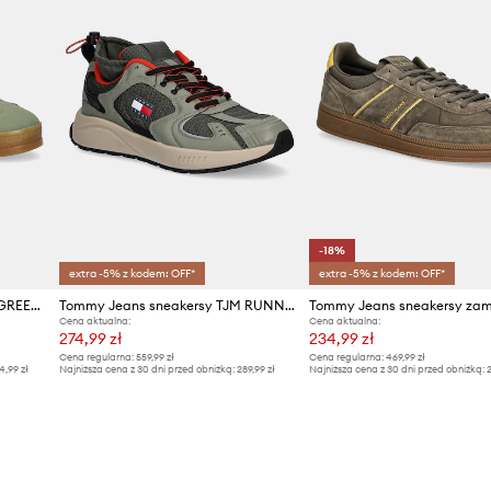
-18%
extra -5% z kodem: OFF*
extra -5% z kodem: OFF*
Tommy Jeans sneakersy THE GREENWICH MIX MEDIA
Tommy Jeans sneakersy TJM RUNNER MIX MATERIAL
Cena aktualna:
Cena aktualna:
274,99 zł
234,99 zł
Cena regularna:
559,99 zł
Cena regularna:
469,99 zł
4,99 zł
Najniższa cena z 30 dni przed obniżką:
289,99 zł
Najniższa cena z 30 dni przed obniżką:
2