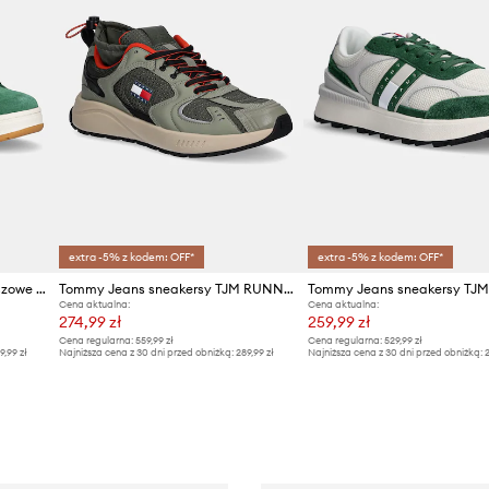
extra -5% z kodem: OFF*
extra -5% z kodem: OFF*
Tommy Jeans sneakersy zamszowe SKATER SNEAKER
Tommy Jeans sneakersy TJM RUNNER MIX MATERIAL
Cena aktualna:
Cena aktualna:
274,99 zł
259,99 zł
Cena regularna:
559,99 zł
Cena regularna:
529,99 zł
9,99 zł
Najniższa cena z 30 dni przed obniżką:
289,99 zł
Najniższa cena z 30 dni przed obniżką:
2