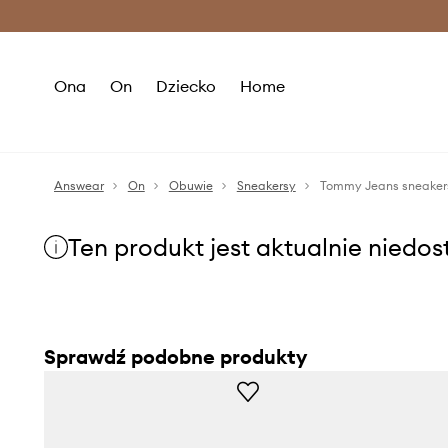
Premium Fashion Benefits >
O
Ona
On
Dziecko
Home
Answear
On
Obuwie
Sneakersy
Tommy Jeans sneake
Ten produkt jest aktualnie niedo
Sprawdź podobne produkty