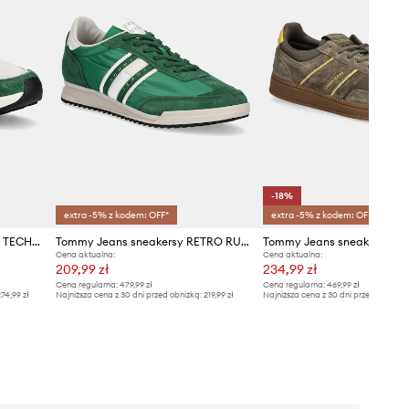
-18%
extra -5% z kodem: OFF*
extra -5% z kodem: OFF*
Tommy Jeans sneakersy TJM TECHNICAL RUNNER ESS
Tommy Jeans sneakersy RETRO RUNNER CLEATED
Cena aktualna:
Cena aktualna:
209,99 zł
234,99 zł
Cena regularna:
479,99 zł
Cena regularna:
469,99 zł
74,99 zł
Najniższa cena z 30 dni przed obniżką:
219,99 zł
Najniższa cena z 30 dni przed obniżką