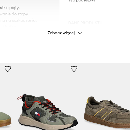
Typ podeszwy
ki i pięty.
wanie do stopy.
na na uszkodzenia.
DANE PRODUKTU
 wkładka.
Zobacz więcej
Kod producenta
Kolor
Marka
Producent
ID Produktu