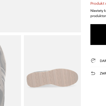
Produkt 
Niestety 
produktami
DA
ZWR