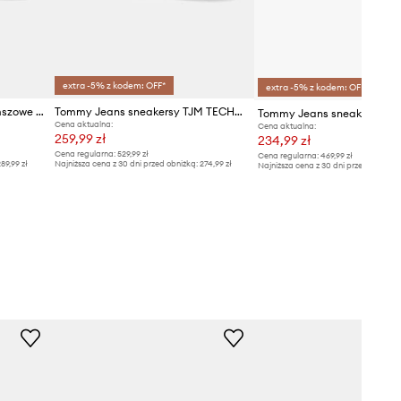
extra -5% z kodem: OFF*
extra -5% z kodem: OFF*
Tommy Jeans sneakersy zamszowe THE GREENWICH EDGE SUEDE
Tommy Jeans sneakersy TJM TECHNICAL RUNNER ESS
Cena aktualna:
Cena aktualna:
259,99 zł
234,99 zł
Cena regularna:
529,99 zł
Cena regularna:
469,99 zł
89,99 zł
Najniższa cena z 30 dni przed obniżką:
274,99 zł
Najniższa cena z 30 dni przed obniżką