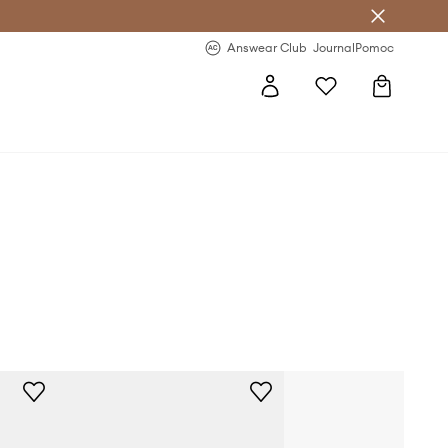
letter >
Regularne nowości >
Answear Club
Journal
Pomoc