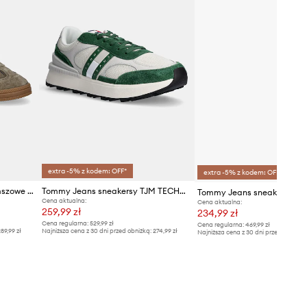
extra -5% z kodem: OFF*
extra -5% z kodem: OFF*
Tommy Jeans sneakersy zamszowe THE GREENWICH EDGE SUEDE
Tommy Jeans sneakersy TJM TECHNICAL RUNNER ESS
Cena aktualna:
Cena aktualna:
259,99 zł
234,99 zł
Cena regularna:
529,99 zł
Cena regularna:
469,99 zł
89,99 zł
Najniższa cena z 30 dni przed obniżką:
274,99 zł
Najniższa cena z 30 dni przed obniżką