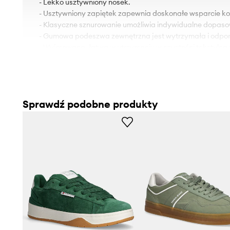
- Lekko usztywniony nosek.
- Usztywniony zapiętek zapewnia doskonałe wsparcie kost
- Klasyczne sznurowanie umożliwia indywidualne dopaso
- Gumowa podeszwa zewnętrzna jest wytrzymała i odpor
- Wyjmowana, łatwa w utrzymaniu w czystości tekstylna
- Długość wkładki wynosi: 28 cm.
- Wymiary podane dla rozmiaru: 43.
Sprawdź podobne produkty