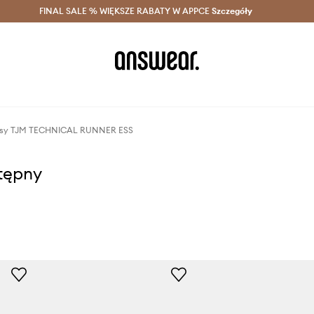
szczędzaj z Answear Club >
FINAL SALE % WIĘKSZE RABATY W APPCE
Dostawa nawet w 24h >
Szczegóły
News
rsy TJM TECHNICAL RUNNER ESS
stępny