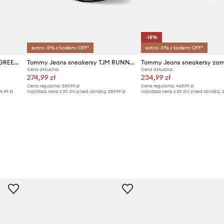
-18%
extra -5% z kodem: OFF*
extra -5% z kodem: OFF*
Tommy Jeans sneakersy THE GREENWICH MIX MEDIA
Tommy Jeans sneakersy TJM RUNNER MIX MATERIAL
Cena aktualna:
Cena aktualna:
274,99 zł
234,99 zł
Cena regularna:
559,99 zł
Cena regularna:
469,99 zł
4,99 zł
Najniższa cena z 30 dni przed obniżką:
289,99 zł
Najniższa cena z 30 dni przed obniżką:
2