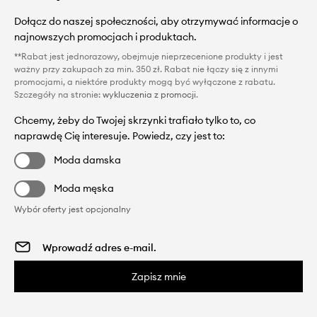
Dołącz do naszej społeczności, aby otrzymywać informacje o
najnowszych promocjach i produktach.
**Rabat jest jednorazowy, obejmuje nieprzecenione produkty i jest
ważny przy zakupach za min. 350 zł. Rabat nie łączy się z innymi
promocjami, a niektóre produkty mogą być wyłączone z rabatu.
Szczegóły na stronie:
wykluczenia z promocji
.
Chcemy, żeby do Twojej skrzynki trafiało tylko to, co
naprawdę Cię interesuje. Powiedz, czy jest to:
Moda damska
Moda męska
Wybór oferty jest opcjonalny
Zapisz mnie