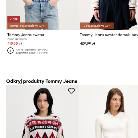
-10%
extra -5% z kodem: OFF*
-25% z kodem: OFF*
Tommy Jeans sweter
Cena aktualna:
219,99 zł
409,99 zł
Cena regularna:
399,99 zł
Najniższa cena:
244,99 zł
Odkryj produkty Tommy Jeans