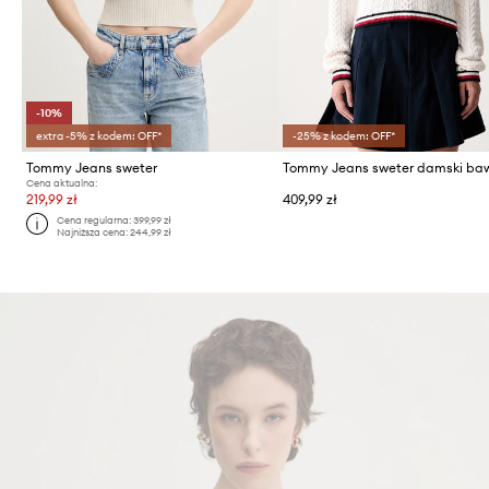
-10%
extra -5% z kodem: OFF*
-25% z kodem: OFF*
Tommy Jeans sweter
Cena aktualna:
219,99 zł
409,99 zł
Cena regularna:
399,99 zł
Najniższa cena:
244,99 zł