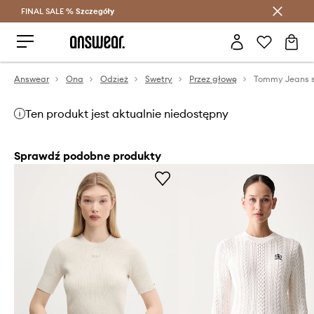
FINAL SALE %
Szczegóły
Oszczędzaj z Answear Club >
Answear
Ona
Odzież
Swetry
Przez głowę
Tommy Jeans 
Ten produkt jest aktualnie niedostępny
Sprawdź podobne produkty