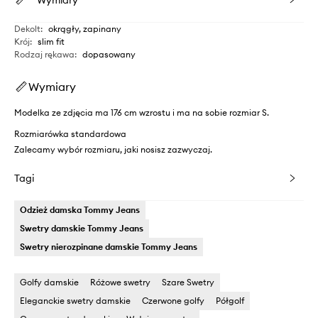
Wymiary
Dekolt
:
okrągły, zapinany
Krój
:
slim fit
Rodzaj rękawa
:
dopasowany
Wymiary
Modelka ze zdjęcia ma 176 cm wzrostu i ma na sobie rozmiar S.
Rozmiarówka standardowa
Zalecamy wybór rozmiaru, jaki nosisz zazwyczaj.
Tagi
Odzież damska Tommy Jeans
Swetry damskie Tommy Jeans
Swetry nierozpinane damskie Tommy Jeans
Golfy damskie
Różowe swetry
Szare Swetry
Eleganckie swetry damskie
Czerwone golfy
Półgolf