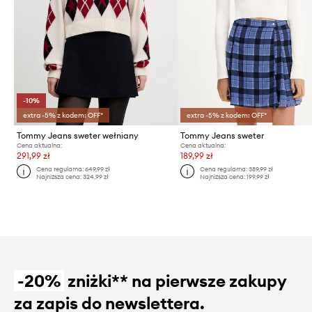
-10%
extra -5% z kodem: OFF*
extra -5% z kodem: OFF*
Tommy Jeans sweter wełniany
Tommy Jeans sweter
Cena aktualna:
Cena aktualna:
291,99 zł
189,99 zł
Cena regularna:
649,99 zł
Cena regularna:
389,99 zł
Najniższa cena:
324,99 zł
Najniższa cena:
199,99 zł
-20%
zniżki** na pierwsze zakupy
za zapis do newslettera.