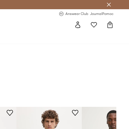
letter >
Regularne nowości >
Answear Club
Journal
Pomoc