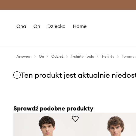
Premium Fashion Benefits >
O
Ona
On
Dziecko
Home
Answear
On
Odzież
T-shirty i polo
T-shirty
Tommy J
Ten produkt jest aktualnie niedo
Sprawdź podobne produkty