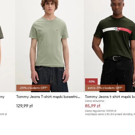
-10%
-25% z kodem: OFF*
extra -5% z kodem: OFF*
any
Tommy Jeans T-shirt męski bawełniany
Cena aktualna:
129,99 zł
85,99 zł
Cena regularna:
149,99 zł
9,99 zł
Najniższa cena z 30 dni przed obniżką:
9