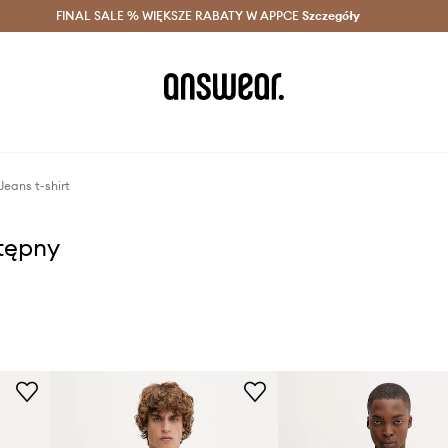
szczędzaj z Answear Club >
FINAL SALE % WIĘKSZE RABATY W APPCE
Dostawa nawet w 24h >
Szczegóły
News
eans t-shirt
stępny