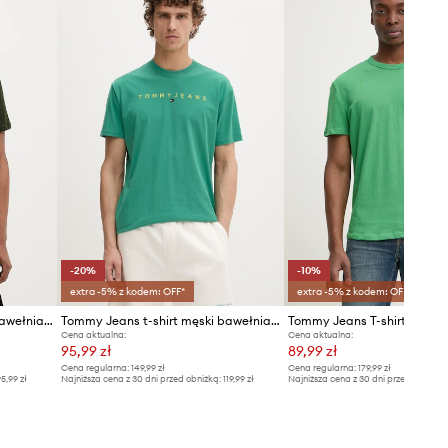
-20%
-10%
extra -5% z kodem: OFF*
extra -5% z kodem: OFF*
Tommy Jeans t-shirt męski bawełniany
Tommy Jeans t-shirt męski bawełniany
Cena aktualna:
Cena aktualna:
95,99 zł
89,99 zł
Cena regularna:
149,99 zł
Cena regularna:
179,99 zł
5,99 zł
Najniższa cena z 30 dni przed obniżką:
119,99 zł
Najniższa cena z 30 dni przed obniżką