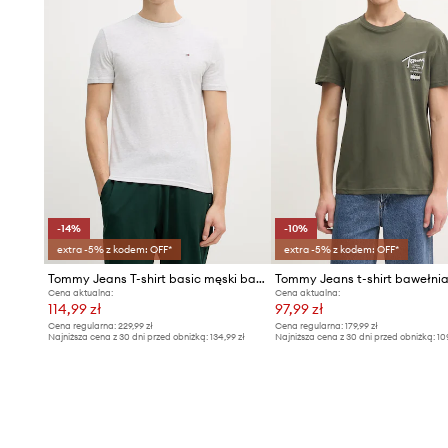
-14%
-10%
extra -5% z kodem: OFF*
extra -5% z kodem: OFF*
Tommy Jeans T-shirt basic męski bawełniany 2-pack
Tommy Jeans t-shirt bawełni
Cena aktualna:
Cena aktualna:
114,99 zł
97,99 zł
Cena regularna:
229,99 zł
Cena regularna:
179,99 zł
Najniższa cena z 30 dni przed obniżką:
134,99 zł
Najniższa cena z 30 dni przed obniżką:
10