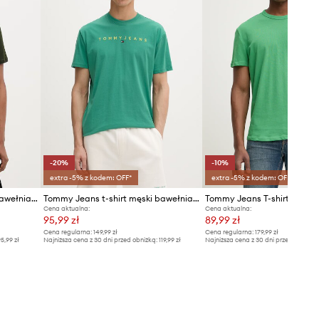
-20%
-10%
extra -5% z kodem: OFF*
extra -5% z kodem: OFF*
Tommy Jeans t-shirt męski bawełniany
Tommy Jeans t-shirt męski bawełniany
Cena aktualna:
Cena aktualna:
95,99 zł
89,99 zł
Cena regularna:
149,99 zł
Cena regularna:
179,99 zł
5,99 zł
Najniższa cena z 30 dni przed obniżką:
119,99 zł
Najniższa cena z 30 dni przed obniżką