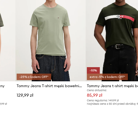
-10%
-25% z kodem: OFF*
extra -5% z kodem: OFF*
any
Tommy Jeans T-shirt męski bawełniany
Cena aktualna:
129,99 zł
85,99 zł
Cena regularna:
149,99 zł
9,99 zł
Najniższa cena z 30 dni przed obniżką:
9