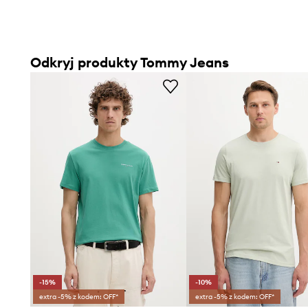
Odkryj produkty Tommy Jeans
-15%
-10%
extra -5% z kodem: OFF*
extra -5% z kodem: OFF*