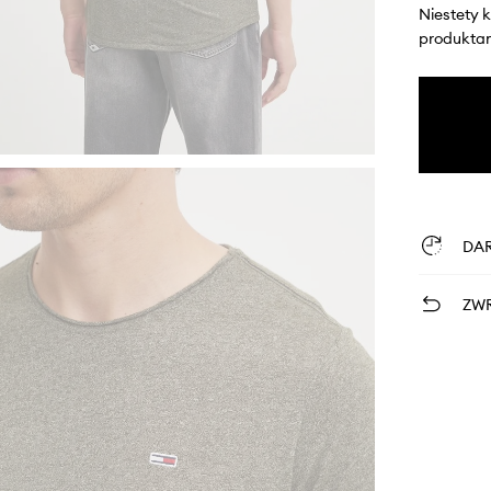
Niestety 
produktami
DA
ZWR