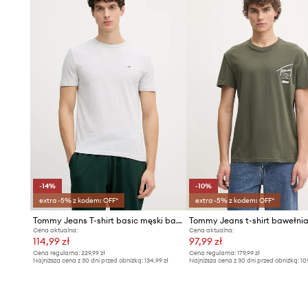
-14%
-10%
extra -5% z kodem: OFF*
extra -5% z kodem: OFF*
Tommy Jeans T-shirt basic męski bawełniany 2-pack
Tommy Jeans t-shirt bawełni
Cena aktualna:
Cena aktualna:
114,99 zł
97,99 zł
Cena regularna:
229,99 zł
Cena regularna:
179,99 zł
Najniższa cena z 30 dni przed obniżką:
134,99 zł
Najniższa cena z 30 dni przed obniżką:
10