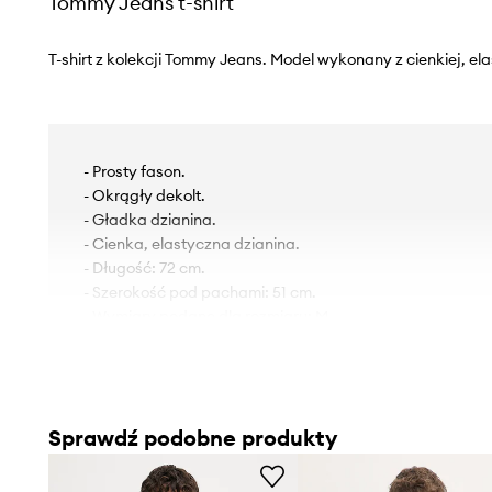
Tommy Jeans t-shirt
T-shirt z kolekcji Tommy Jeans. Model wykonany z cienkiej, ela
- Prosty fason.
- Okrągły dekolt.
- Gładka dzianina.
- Cienka, elastyczna dzianina.
- Długość: 72 cm.
- Szerokość pod pachami: 51 cm.
- Wymiary podane dla rozmiaru: M.
Sprawdź podobne produkty