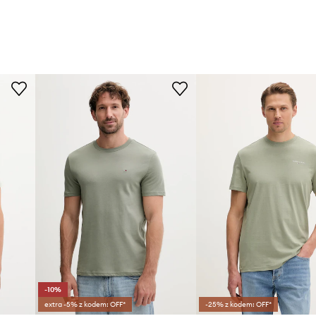
-10%
extra -5% z kodem: OFF*
-25% z kodem: OFF*