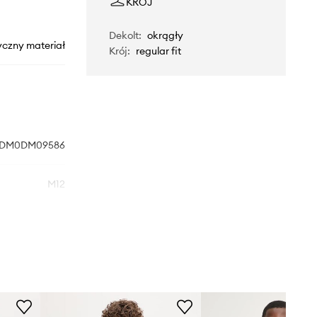
KRÓJ
Dekolt
:
okrągły
yczny materiał
Krój
:
regular fit
DM0DM09586
M12
zielony
Tommy Jeans