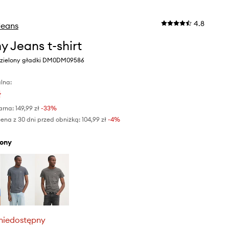
4.8
eans
 Jeans t-shirt
r zielony gładki DM0DM09586
lna:
ł
arna:
149,99 zł
-33%
ena z 30 dni przed obniżką:
104,99 zł
 -4%
elony
niedostępny