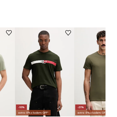
-10%
-21%
extra -5% z kodem: OFF*
extra -5% z kodem: OFF*