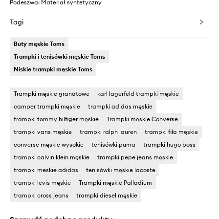
Podeszwa: Materiał syntetyczny
Tagi
Buty męskie Toms
Trampki i tenisówki męskie Toms
Niskie trampki męskie Toms
Trampki męskie granatowe
karl lagerfeld trampki męskie
camper trampki męskie
trampki adidas męskie
trampki tommy hilfiger męskie
Trampki męskie Converse
trampki vans męskie
trampki ralph lauren
trampki fila męskie
converse męskie wysokie
tenisówki puma
trampki hugo boss
trampki calvin klein męskie
trampki pepe jeans męskie
trampki meskie adidas
tenisówki męskie lacoste
trampki levis męskie
Trampki męskie Palladium
trampki cross jeans
trampki diesel męskie