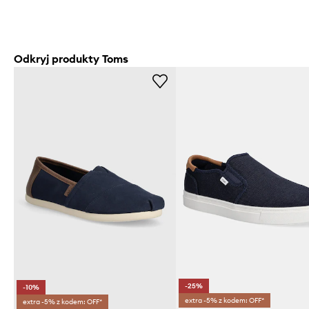
Odkryj produkty Toms
-25%
-10%
extra -5% z kodem: OFF*
extra -5% z kodem: OFF*