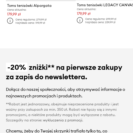
Toms tenisówki LEGACY CANVA
Toms tenisówki Alpargata
Cena aktualna:
Cena aktualna:
179,99 zł
179,99 zł
Cena regularna:
299,99 zł
Cena regularna:
279,99 zł
Najniższa cena:
239,99 zł
Najniższa cena:
199,99 zł
-20%
zniżki** na pierwsze zakupy
za zapis do newslettera.
Dołącz do naszej społeczności, aby otrzymywać informacje o
najnowszych promocjach i produktach.
**Rabat jest jednorazowy, obejmuje nieprzecenione produkty i jest
ważny przy zakupach za min. 350 zł. Rabat nie łączy się z innymi
promocjami, a niektóre produkty mogą być wyłączone z rabatu.
Szczegóły na stronie:
wykluczenia z promocji
.
Chcemy, żeby do Twojej skrzynki trafiało tylko to, co