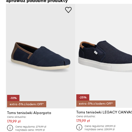
Sprawdź podobne produkty
-25%
-10%
extra -5% z kodem: OFF*
extra -5% z kodem: OFF*
Toms tenisówki LEGACY CANVA
Toms tenisówki Alpargata
Cena aktualna:
Cena aktualna:
179,99 zł
179,99 zł
Cena regularna:
299,99 zł
Cena regularna:
279,99 zł
Najniższa cena:
239,99 zł
Najniższa cena:
199,99 zł