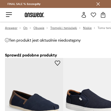
FINAL SALE %
Szczegóły
Oszczędzaj z Answear Club >
Answear
On
Obuwie
Trampki i tenisówki
Niskie
Toms te
Ten produkt jest aktualnie niedostępny
Sprawdź podobne produkty