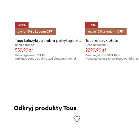
-20%
-14%
extra -5% z kodem: OFF*
extra -5% z kodem: OFF*
Tous kolczyki ze srebra pokrytego złotem Bold Bear Gem
Tous kolczyki złote
Cena aktualna:
Cena aktualna:
559,99 zł
2299,90 zł
Cena regularna:
699,99 zł
Cena regularna:
3799,90 zł
Najniższa cena z 30 dni przed obniżką:
699,99 zł
Najniższa cena z 30 dni przed obniżką:
26
Odkryj produkty Tous