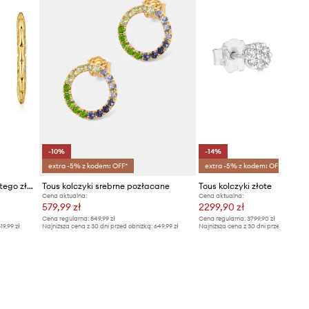
-10%
-14%
extra -5% z kodem: OFF*
extra -5% z kodem: OFF*
Tous kolczyki ze srebra pokrytego złotem Miranda
Tous kolczyki srebrne pozłacane
Tous kolczyki złote
Cena aktualna:
Cena aktualna:
579,99 zł
2299,90 zł
Cena regularna:
849,99 zł
Cena regularna:
3799,90 zł
19,99 zł
Najniższa cena z 30 dni przed obniżką:
649,99 zł
Najniższa cena z 30 dni przed obniżką