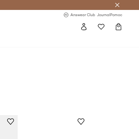
letter >
Regularne nowości >
Answear Club
Journal
Pomoc