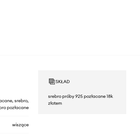
SKŁAD
srebro próby 925 pozłacane 18k
acane, srebro,
złotem
bro pozłacane
wiszące