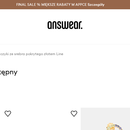
szczędzaj z Answear Club >
FINAL SALE % WIĘKSZE RABATY W APPCE
Dostawa nawet w 24h >
Szczegóły
News
lczyki ze srebra pokrytego złotem Line
stępny