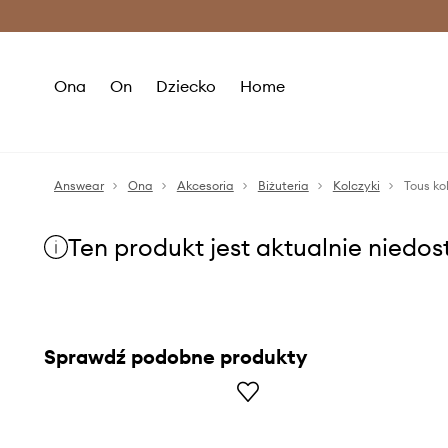
Premium Fashion Benefits >
O
Ona
On
Dziecko
Home
Answear
Ona
Akcesoria
Biżuteria
Kolczyki
Tous ko
Ten produkt jest aktualnie niedo
Sprawdź podobne produkty