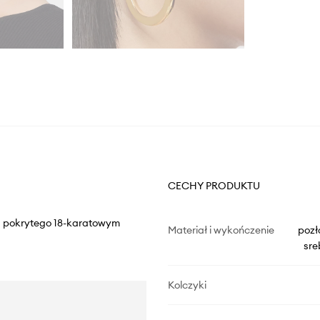
CECHY PRODUKTU
5, pokrytego 18-karatowym
Materiał i wykończenie
pozł
sre
Kolczyki