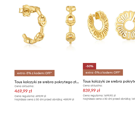
-50%
extra -5% z kodem: OFF*
extra -5% z kodem: OFF*
Tous kolczyki ze srebra pokrytego złotem Manifesto
Cena aktualna:
Cena aktualna:
839,99 zł
469,99 zł
Cena regularna:
1699,90 zł
Cena regularna:
699,99 zł
Najniższa cena z 30 dni przed obniżką:
16
Najniższa cena z 30 dni przed obniżką:
489,99 zł