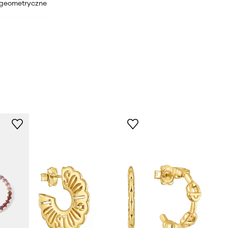
geometryczne
1004212300
złoty
Tous