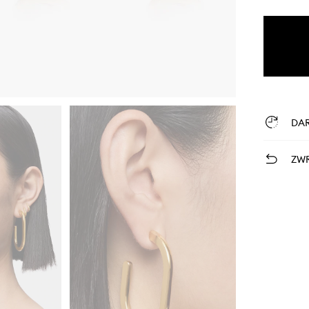
DA
ZWR