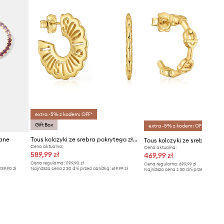
extra -5% z kodem: OFF*
Gift Box
extra -5% z kodem: OFF*
cane
Tous kolczyki ze srebra pokrytego złotem Miranda
Cena aktualna:
Cena aktualna:
589,99 zł
469,99 zł
Cena regularna:
1199,90 zł
Cena regularna:
699,99 zł
139,90 zł
Najniższa cena z 30 dni przed obniżką:
619,99 zł
Najniższa cena z 30 dni przed obniżką