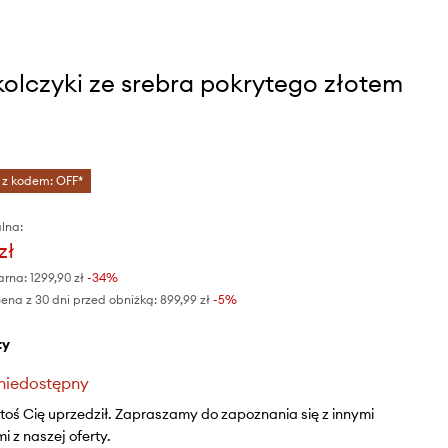
kolczyki ze srebra pokrytego złotem
 z kodem: OFF*
lna:
zł
arna:
1299,90 zł
-34%
ena z 30 dni przed obniżką:
899,99 zł
 -5%
ty
niedostępny
ktoś Cię uprzedził. Zapraszamy do zapoznania się z innymi
 z naszej oferty.