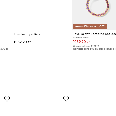
extra -5% z kodem: OFF*
Tous kolczyki srebrne pozła
Tous kolczyki Bear
Cena aktualna:
1039,90 zł
1089,90 zł
Cena regularna:
1499,90 zł
99,90 zł
Najniższa cena z 30 dni przed obniżką:
1