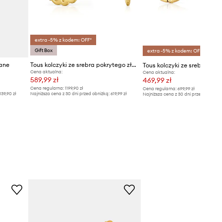
extra -5% z kodem: OFF*
Gift Box
extra -5% z kodem: OFF*
cane
Tous kolczyki ze srebra pokrytego złotem Miranda
Cena aktualna:
Cena aktualna:
589,99 zł
469,99 zł
Cena regularna:
1199,90 zł
Cena regularna:
699,99 zł
139,90 zł
Najniższa cena z 30 dni przed obniżką:
619,99 zł
Najniższa cena z 30 dni przed obniżką