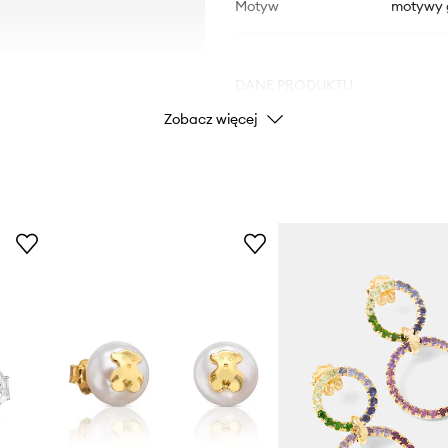
Motyw
motywy 
DANE PRODUKTU
Zobacz więcej
Kod producenta
Kolor
Marka
Producent
ID Produktu