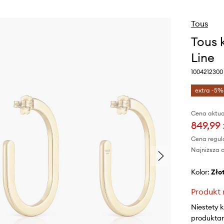
Tous
Tous 
Line
1004212300
extra -5%
Cena aktua
849,99 
Cena regul
Najniższa c
Kolor:
zło
Produkt 
Niestety 
produktami