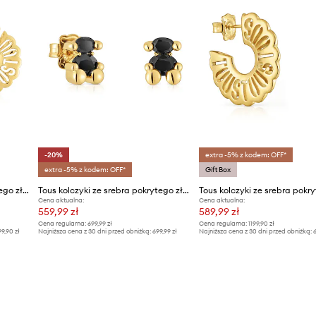
-20%
extra -5% z kodem: OFF*
extra -5% z kodem: OFF*
Gift Box
Tous kolczyki ze srebra pokrytego złotem Miranda
Tous kolczyki ze srebra pokrytego złotem Bold Bear Gem
Cena aktualna:
Cena aktualna:
559,99 zł
589,99 zł
Cena regularna:
699,99 zł
Cena regularna:
1199,90 zł
99,90 zł
Najniższa cena z 30 dni przed obniżką:
699,99 zł
Najniższa cena z 30 dni przed obniżką:
6