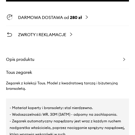
DARMOWA DOSTAWA od
280 zł
ZWROTY I REKLAMACJE
Opis produktu
Tous zegarek
Zegarek z kolekcji Tous. Model z kwadratową tarczą i biżuteryjną
bransoletą.
- Materiał koperty i bransolety: stal nierdzewna.
- Wodoszczelność: WR. 30M (3ATM) - odporny na zachlapania.
- Zegarek automatyczny napędzany jest wraz z każdym ruchem
nadgarstka właściciela, poprzez naciąganie sprężyny napędowej,
która wprawia wskazówki w ruch.