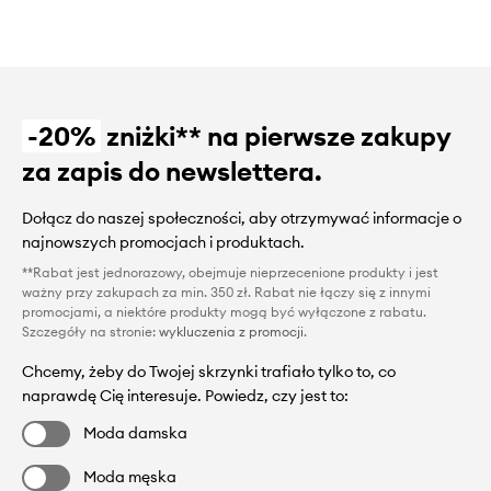
-20%
zniżki** na pierwsze zakupy
za zapis do newslettera.
Dołącz do naszej społeczności, aby otrzymywać informacje o
najnowszych promocjach i produktach.
**Rabat jest jednorazowy, obejmuje nieprzecenione produkty i jest
ważny przy zakupach za min. 350 zł. Rabat nie łączy się z innymi
promocjami, a niektóre produkty mogą być wyłączone z rabatu.
Szczegóły na stronie:
wykluczenia z promocji
.
Chcemy, żeby do Twojej skrzynki trafiało tylko to, co
naprawdę Cię interesuje. Powiedz, czy jest to:
Moda damska
Moda męska