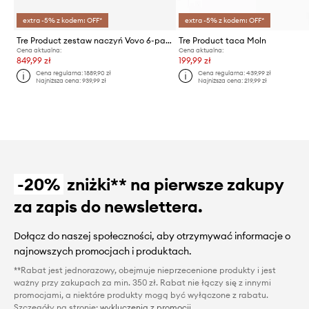
extra -5% z kodem: OFF*
extra -5% z kodem: OFF*
Tre Product zestaw naczyń Vovo 6-pack
Tre Product taca Moln
Cena aktualna:
Cena aktualna:
849,99 zł
199,99 zł
Cena regularna:
1889,90 zł
Cena regularna:
439,99 zł
Najniższa cena:
939,99 zł
Najniższa cena:
219,99 zł
-20%
zniżki** na pierwsze zakupy
za zapis do newslettera.
Dołącz do naszej społeczności, aby otrzymywać informacje o
najnowszych promocjach i produktach.
**Rabat jest jednorazowy, obejmuje nieprzecenione produkty i jest
ważny przy zakupach za min. 350 zł. Rabat nie łączy się z innymi
promocjami, a niektóre produkty mogą być wyłączone z rabatu.
Szczegóły na stronie:
wykluczenia z promocji
.