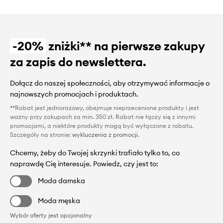
-20%
zniżki** na pierwsze zakupy
za zapis do newslettera.
Dołącz do naszej społeczności, aby otrzymywać informacje o
najnowszych promocjach i produktach.
**Rabat jest jednorazowy, obejmuje nieprzecenione produkty i jest
ważny przy zakupach za min. 350 zł. Rabat nie łączy się z innymi
promocjami, a niektóre produkty mogą być wyłączone z rabatu.
Szczegóły na stronie:
wykluczenia z promocji
.
Chcemy, żeby do Twojej skrzynki trafiało tylko to, co
naprawdę Cię interesuje. Powiedz, czy jest to:
Moda damska
Moda męska
Wybór oferty jest opcjonalny