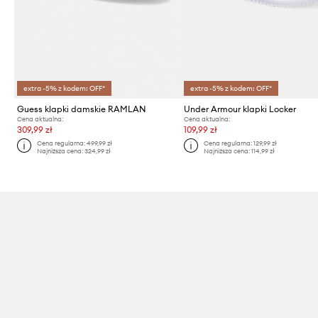
extra -5% z kodem: OFF*
extra -5% z kodem: OFF*
Guess klapki damskie RAMLAN
Under Armour klapki Locker
Cena aktualna:
Cena aktualna:
309,99 zł
109,99 zł
Cena regularna:
499,99 zł
Cena regularna:
129,99 zł
Najniższa cena:
324,99 zł
Najniższa cena:
114,99 zł