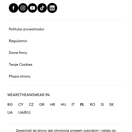
Polityka prywatności
Regulamin
Dane firmy
Twoje Cookies
Mapa strony
WEARETHEANSWEAR IN:
BG
CY
CZ
GR
HR
HU
IT
PL
RO
SI
SK
UA
UA(RU)
Zawartość tej strony jest chroniona prawem autorskim i należy do