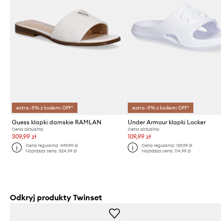
extra -5% z kodem: OFF*
extra -5% z kodem: OFF*
Guess klapki damskie RAMLAN
Under Armour klapki Locker
Cena aktualna:
Cena aktualna:
309,99 zł
109,99 zł
Cena regularna:
499,99 zł
Cena regularna:
129,99 zł
Najniższa cena:
324,99 zł
Najniższa cena:
114,99 zł
Odkryj produkty Twinset