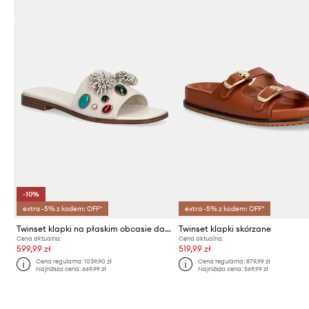
-10%
extra -5% z kodem: OFF*
extra -5% z kodem: OFF*
Twinset klapki na płaskim obcasie damskie zamszowe
Twinset klapki skórzane
Cena aktualna:
Cena aktualna:
599,99 zł
519,99 zł
Cena regularna:
1039,90 zł
Cena regularna:
879,99 zł
Najniższa cena:
669,99 zł
Najniższa cena:
569,99 zł