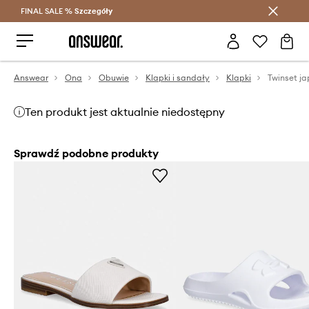
FINAL SALE %
Szczegóły
Oszczędzaj z Answear Club >
Answear
Ona
Obuwie
Klapki i sandały
Klapki
Twinset ja
Ten produkt jest aktualnie niedostępny
Sprawdź podobne produkty