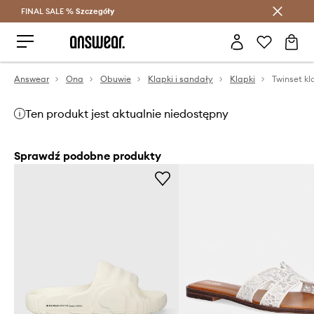
FINAL SALE %
Szczegóły
Oszczędzaj z Answear Club >
Answear
Ona
Obuwie
Klapki i sandały
Klapki
Twinset kl
Ten produkt jest aktualnie niedostępny
Sprawdź podobne produkty