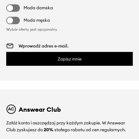
Moda damska
Moda męska
Wybór oferty jest opcjonalny
Zapisz mnie
Answear Club
Załóż konto i oszczędzaj przy każdym zakupie. W Answear
Club zyskujesz do
20%
stałego rabatu od cen regularnych.