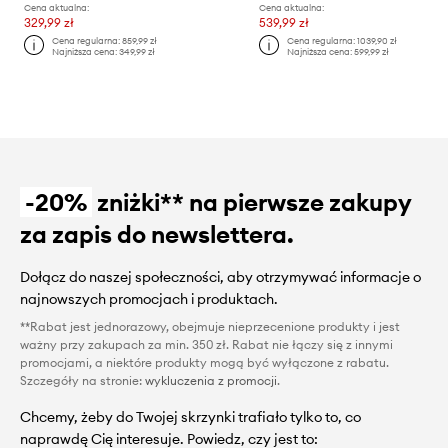
Cena aktualna:
Cena aktualna:
329,99 zł
539,99 zł
Cena regularna:
859,99 zł
Cena regularna:
1039,90 zł
Najniższa cena:
349,99 zł
Najniższa cena:
599,99 zł
-20%
zniżki** na pierwsze zakupy
za zapis do newslettera.
Dołącz do naszej społeczności, aby otrzymywać informacje o
najnowszych promocjach i produktach.
**Rabat jest jednorazowy, obejmuje nieprzecenione produkty i jest
ważny przy zakupach za min. 350 zł. Rabat nie łączy się z innymi
promocjami, a niektóre produkty mogą być wyłączone z rabatu.
Szczegóły na stronie:
wykluczenia z promocji
.
Chcemy, żeby do Twojej skrzynki trafiało tylko to, co
naprawdę Cię interesuje. Powiedz, czy jest to: