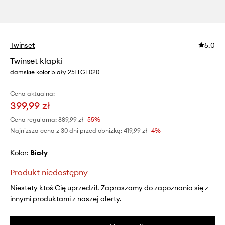
Twinset
5.0
Twinset klapki
damskie kolor biały 251TGT020
Cena aktualna:
399,99 zł
Cena regularna:
889,99 zł
-55%
Najniższa cena z 30 dni przed obniżką:
419,99 zł
 -4%
Kolor:
biały
Produkt niedostępny
Niestety ktoś Cię uprzedził. Zapraszamy do zapoznania się z
innymi produktami z naszej oferty.