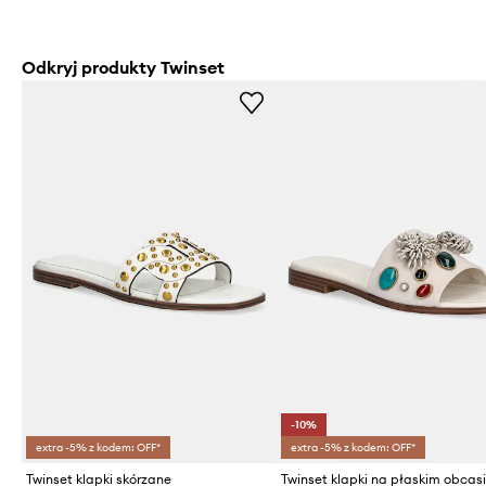
Odkryj produkty Twinset
-10%
extra -5% z kodem: OFF*
extra -5% z kodem: OFF*
Twinset klapki skórzane