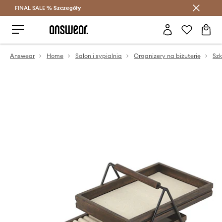
FINAL SALE %
Szczegóły
Oszczędzaj z Answear Club >
Answear
Home
Salon i sypialnia
Organizery na biżuterię
Szk