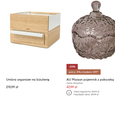
-20%
extra -5% z kodem: OFF*
Umbra organizer na biżuterię
AU Maison pojemnik z pokrywką
Cena aktualna:
219,99 zł
47,99 zł
Cena regularna:
59,99 zł
Najniższa cena:
59,99 zł