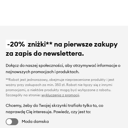
-20%
zniżki** na pierwsze zakupy
za zapis do newslettera.
Dołącz do naszej społeczności, aby otrzymywać informacje o
najnowszych promocjach i produktach.
**Rabat jest jednorazowy, obejmuje nieprzecenione produkty i jest
ważny przy zakupach za min. 350 zł. Rabat nie łączy się z innymi
promocjami, a niektóre produkty mogą być wyłączone z rabatu.
Szczegóły na stronie:
wykluczenia z promocji
.
Chcemy, żeby do Twojej skrzynki trafiało tylko to, co
naprawdę Cię interesuje. Powiedz, czy jest to:
Moda damska