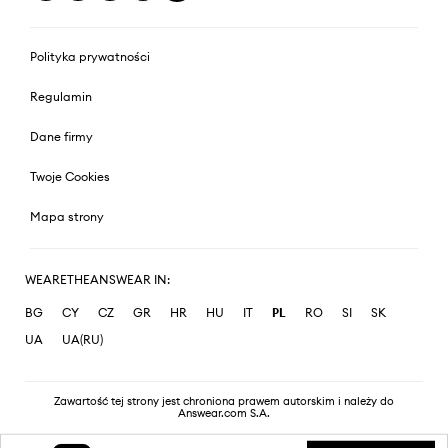
Polityka prywatności
Regulamin
Dane firmy
Twoje Cookies
Mapa strony
WEARETHEANSWEAR IN:
BG
CY
CZ
GR
HR
HU
IT
PL
RO
SI
SK
UA
UA(RU)
Zawartość tej strony jest chroniona prawem autorskim i należy do
Answear.com S.A.