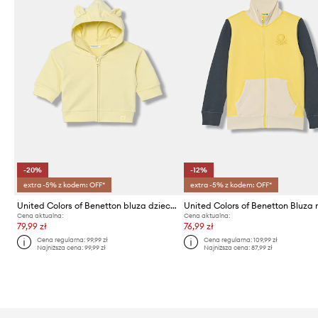
-20%
-12%
extra -5% z kodem: OFF*
extra -5% z kodem: OFF*
United Colors of Benetton bluza dziecięca
Cena aktualna:
Cena aktualna:
79,99 zł
76,99 zł
Cena regularna:
99,99 zł
Cena regularna:
109,99 zł
Najniższa cena:
99,99 zł
Najniższa cena:
87,99 zł