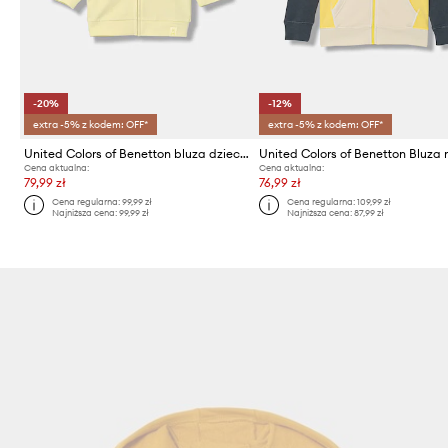
-20%
-12%
extra -5% z kodem: OFF*
extra -5% z kodem: OFF*
United Colors of Benetton bluza dziecięca
Cena aktualna:
Cena aktualna:
79,99 zł
76,99 zł
Cena regularna:
99,99 zł
Cena regularna:
109,99 zł
Najniższa cena:
99,99 zł
Najniższa cena:
87,99 zł