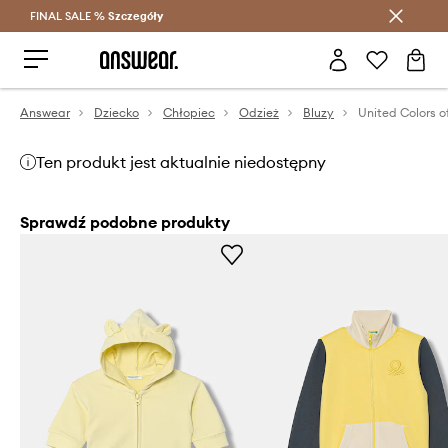
FINAL SALE %
Szczegóły
Oszczędzaj z Answear Club >
Answear
Dziecko
Chłopiec
Odzież
Bluzy
Ten produkt jest aktualnie niedostępny
Sprawdź podobne produkty