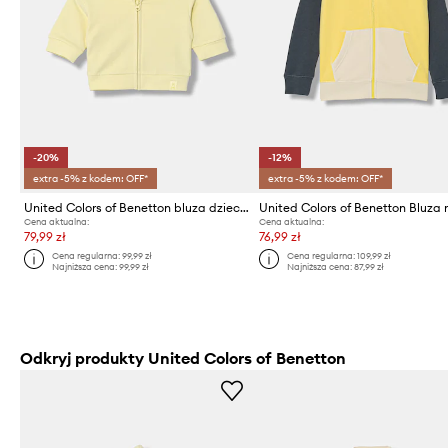
-20%
-12%
extra -5% z kodem: OFF*
extra -5% z kodem: OFF*
United Colors of Benetton bluza dziecięca
Cena aktualna:
Cena aktualna:
79,99 zł
76,99 zł
Cena regularna:
99,99 zł
Cena regularna:
109,99 zł
Najniższa cena:
99,99 zł
Najniższa cena:
87,99 zł
Odkryj produkty United Colors of Benetton