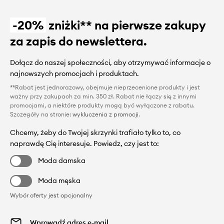
-20%
zniżki** na pierwsze zakupy
za zapis do newslettera.
Dołącz do naszej społeczności, aby otrzymywać informacje o
najnowszych promocjach i produktach.
**Rabat jest jednorazowy, obejmuje nieprzecenione produkty i jest
ważny przy zakupach za min. 350 zł. Rabat nie łączy się z innymi
promocjami, a niektóre produkty mogą być wyłączone z rabatu.
Szczegóły na stronie:
wykluczenia z promocji
.
Chcemy, żeby do Twojej skrzynki trafiało tylko to, co
naprawdę Cię interesuje. Powiedz, czy jest to:
Moda damska
Moda męska
Wybór oferty jest opcjonalny