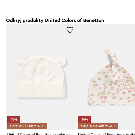
Odkryj produkty United Colors of Benetton
-10%
-10%
extra -5% z kodem: OFF*
extra -5% z kodem: OFF*
United Colors of Benetton czapka dziecięca bawełniana