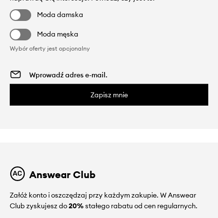
Moda damska
Moda męska
Wybór oferty jest opcjonalny
Zapisz mnie
Answear Club
Załóż konto i oszczędzaj przy każdym zakupie. W Answear
Club zyskujesz do
20%
stałego rabatu od cen regularnych.