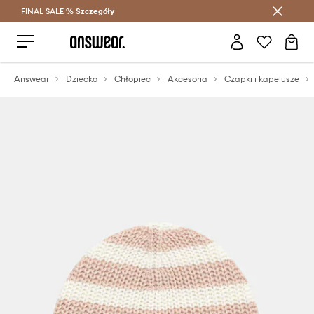
FINAL SALE %
Szczegóły
Oszczędzaj z Answear Club >
Answear
Dziecko
Chłopiec
Akcesoria
Czapki i kapelusze