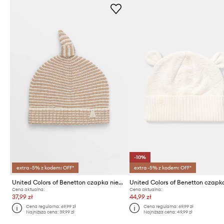
-10%
extra -5% z kodem: OFF*
extra -5% z kodem: OFF*
United Colors of Benetton czapka niemowlęca
Cena aktualna:
Cena aktualna:
37,99 zł
44,99 zł
Cena regularna:
69,99 zł
Cena regularna:
69,99 zł
Najniższa cena:
39,99 zł
Najniższa cena:
49,99 zł