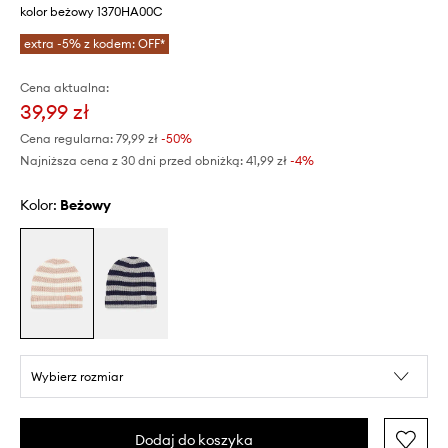
kolor beżowy 1370HA00C
extra -5% z kodem: OFF*
Cena aktualna:
39,99 zł
Cena regularna:
79,99 zł
-50%
Najniższa cena z 30 dni przed obniżką:
41,99 zł
 -4%
Kolor:
beżowy
Wybierz rozmiar
Dodaj do koszyka