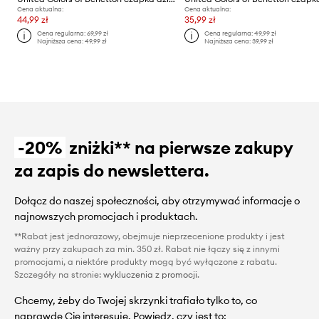
Cena aktualna:
Cena aktualna:
44,99 zł
35,99 zł
Cena regularna:
69,99 zł
Cena regularna:
49,99 zł
Najniższa cena:
49,99 zł
Najniższa cena:
39,99 zł
-20%
zniżki** na pierwsze zakupy
za zapis do newslettera.
Dołącz do naszej społeczności, aby otrzymywać informacje o
najnowszych promocjach i produktach.
**Rabat jest jednorazowy, obejmuje nieprzecenione produkty i jest
ważny przy zakupach za min. 350 zł. Rabat nie łączy się z innymi
promocjami, a niektóre produkty mogą być wyłączone z rabatu.
Szczegóły na stronie:
wykluczenia z promocji
.
Chcemy, żeby do Twojej skrzynki trafiało tylko to, co
naprawdę Cię interesuje. Powiedz, czy jest to: