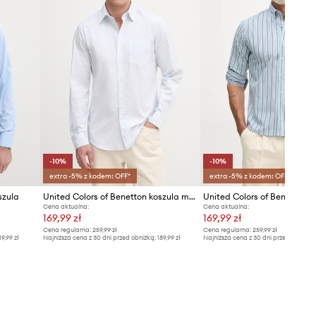
-10%
-10%
extra -5% z kodem: OFF*
extra -5% z kodem: OFF*
szula
United Colors of Benetton koszula męska bawełniana
Cena aktualna:
Cena aktualna:
169,99 zł
169,99 zł
Cena regularna:
259,99 zł
Cena regularna:
259,99 zł
19,99 zł
Najniższa cena z 30 dni przed obniżką:
189,99 zł
Najniższa cena z 30 dni przed obniżką