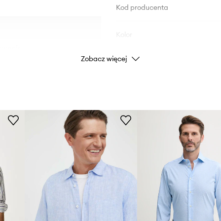
Kod producenta
Kolor
owanie.
Zobacz więcej
Marka
U
ID Produktu