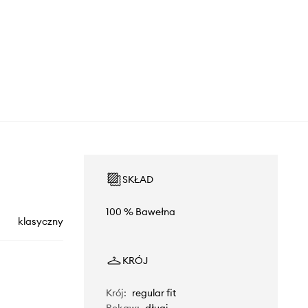
SKŁAD
100 % Bawełna
klasyczny
KRÓJ
Krój
:
regular fit
Rękaw
:
długi