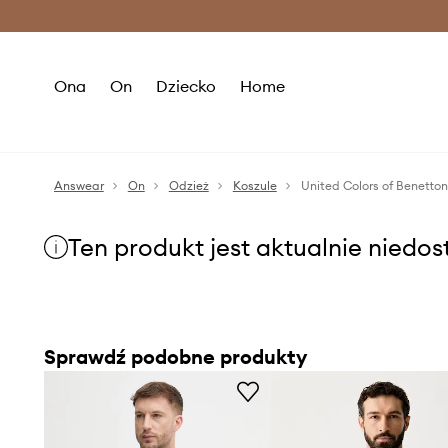
Premium Fashion Benefits >
O
Ona
On
Dziecko
Home
Answear
On
Odzież
Koszule
United Colors of Benetto
Ten produkt jest aktualnie niedo
Sprawdź podobne produkty