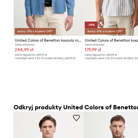
-14%
extra -5% z kodem: OFF*
extra -5% z kodem: OFF*
United Colors of Benetton koszula męska jeansowa
Cena aktualna:
Cena aktualna:
244,99 zł
179,99 zł
Cena regularna:
339,99 zł
Cena regularna:
259,99 zł
Najniższa cena z 30 dni przed obniżką:
269,99 zł
Najniższa cena z 30 dni przed obniżką:
20
Odkryj produkty United Colors of Benetto