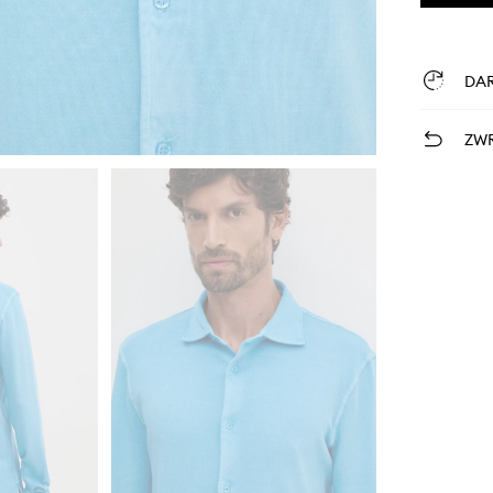
DA
ZWR