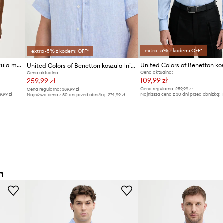
extra -5% z kodem: OFF*
extra -5% z kodem: OFF*
United Colors of Benetton koszula męska bawełniana
United Colors of Benetton ko
United Colors of Benetton koszula lniana
Cena aktualna:
Cena aktualna:
109,99 zł
259,99 zł
Cena regularna:
259,99 zł
Cena regularna:
389,99 zł
9,99 zł
Najniższa cena z 30 dni przed obniżką:
1
Najniższa cena z 30 dni przed obniżką:
274,99 zł
n