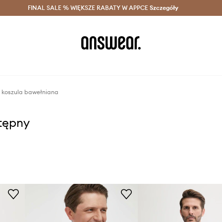
szczędzaj z Answear Club >
FINAL SALE % WIĘKSZE RABATY W APPCE
Dostawa nawet w 24h >
Szczegóły
News
n koszula bawełniana
stępny