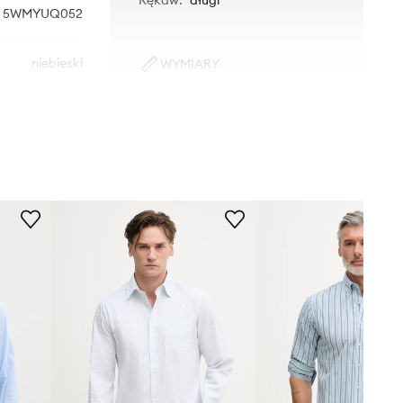
5WMYUQ052
niebieski
WYMIARY
Model ze zdjęcia ma 187 cm
nited Colors of
wzrostu i ma na sobie rozmiar M.
Benetton
Rozmiarówka standardowa
Zalecamy wybór rozmiaru, jaki nosisz
zazwyczaj.
Rozmiary prezentowane w sklepie
zostały przeliczone na standardową,
europejską tabelę rozmiarową. Na
metce dostarczonego produktu
znajduje się oryginalne oznaczenie
producenta.
Tabela rozmiarów