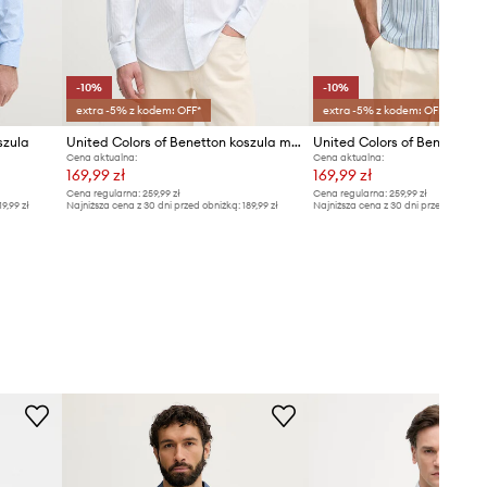
-10%
-10%
extra -5% z kodem: OFF*
extra -5% z kodem: OFF*
szula
United Colors of Benetton koszula męska bawełniana
Cena aktualna:
Cena aktualna:
169,99 zł
169,99 zł
Cena regularna:
259,99 zł
Cena regularna:
259,99 zł
19,99 zł
Najniższa cena z 30 dni przed obniżką:
189,99 zł
Najniższa cena z 30 dni przed obniżką