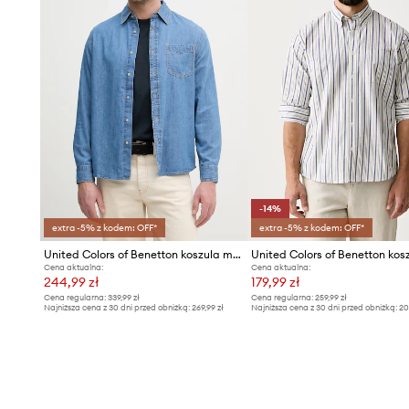
-14%
extra -5% z kodem: OFF*
extra -5% z kodem: OFF*
United Colors of Benetton koszula męska jeansowa
Cena aktualna:
Cena aktualna:
244,99 zł
179,99 zł
Cena regularna:
339,99 zł
Cena regularna:
259,99 zł
Najniższa cena z 30 dni przed obniżką:
269,99 zł
Najniższa cena z 30 dni przed obniżką:
20