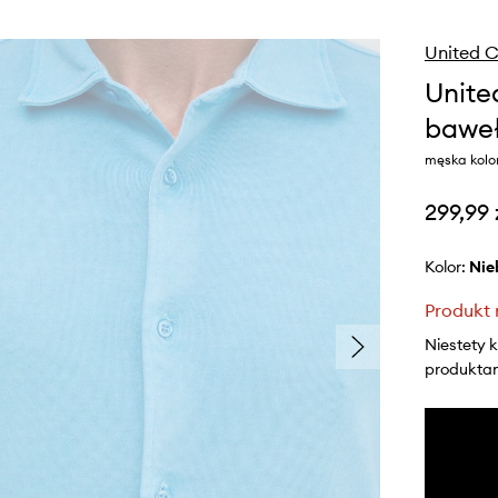
United C
Unite
bawe
męska kolo
299,99 
Kolor:
ni
Produkt 
Niestety 
produktami