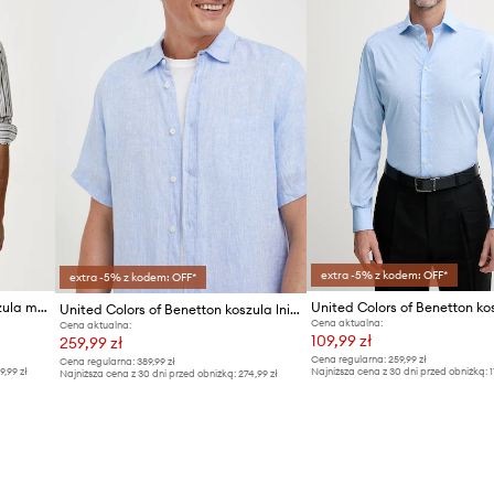
extra -5% z kodem: OFF*
extra -5% z kodem: OFF*
United Colors of Benetton koszula męska bawełniana
United Colors of Benetton ko
United Colors of Benetton koszula lniana
Cena aktualna:
Cena aktualna:
109,99 zł
259,99 zł
Cena regularna:
259,99 zł
Cena regularna:
389,99 zł
9,99 zł
Najniższa cena z 30 dni przed obniżką:
1
Najniższa cena z 30 dni przed obniżką:
274,99 zł