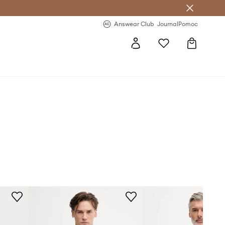
letter >
Regularne nowości >
Answear Club
Journal
Pomoc