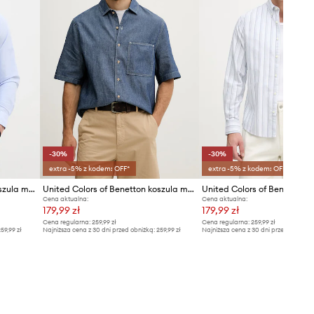
-30%
-30%
extra -5% z kodem: OFF*
extra -5% z kodem: OFF*
United Colors of Benetton koszula męska bawełniana
United Colors of Benetton koszula męska z lnu
Cena aktualna:
Cena aktualna:
179,99 zł
179,99 zł
Cena regularna:
259,99 zł
Cena regularna:
259,99 zł
59,99 zł
Najniższa cena z 30 dni przed obniżką:
259,99 zł
Najniższa cena z 30 dni przed obniżką