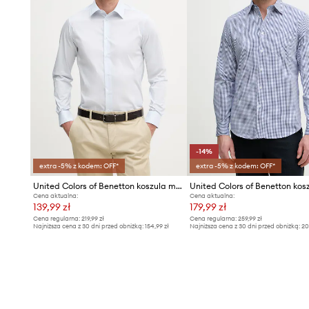
-14%
extra -5% z kodem: OFF*
extra -5% z kodem: OFF*
United Colors of Benetton koszula męska
Cena aktualna:
Cena aktualna:
139,99 zł
179,99 zł
Cena regularna:
219,99 zł
Cena regularna:
259,99 zł
Najniższa cena z 30 dni przed obniżką:
154,99 zł
Najniższa cena z 30 dni przed obniżką:
20