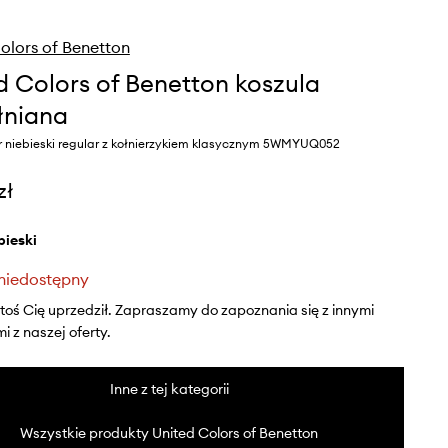
olors of Benetton
d Colors of Benetton koszula
łniana
r niebieski regular z kołnierzykiem klasycznym 5WMYUQ052
zł
ebieski
niedostępny
ktoś Cię uprzedził. Zapraszamy do zapoznania się z innymi
 z naszej oferty.
Inne z tej kategorii
Wszystkie produkty United Colors of Benetton