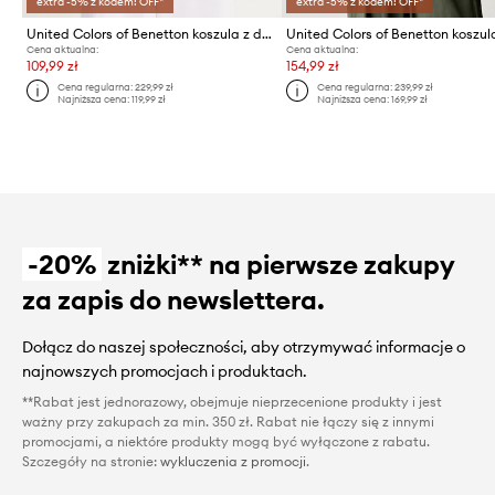
extra -5% z kodem: OFF*
extra -5% z kodem: OFF*
United Colors of Benetton koszula z domieszką lnu
Cena aktualna:
Cena aktualna:
109,99 zł
154,99 zł
Cena regularna:
229,99 zł
Cena regularna:
239,99 zł
Najniższa cena:
119,99 zł
Najniższa cena:
169,99 zł
-20%
zniżki** na pierwsze zakupy
za zapis do newslettera.
Dołącz do naszej społeczności, aby otrzymywać informacje o
najnowszych promocjach i produktach.
**Rabat jest jednorazowy, obejmuje nieprzecenione produkty i jest
ważny przy zakupach za min. 350 zł. Rabat nie łączy się z innymi
promocjami, a niektóre produkty mogą być wyłączone z rabatu.
Szczegóły na stronie:
wykluczenia z promocji
.