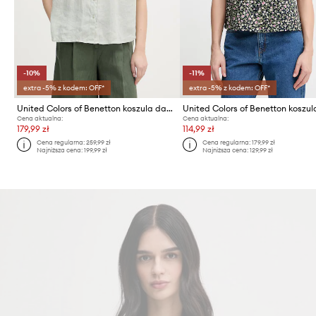
-10%
-11%
extra -5% z kodem: OFF*
extra -5% z kodem: OFF*
United Colors of Benetton koszula damska lniana
Cena aktualna:
Cena aktualna:
179,99 zł
114,99 zł
Cena regularna:
259,99 zł
Cena regularna:
179,99 zł
Najniższa cena:
199,99 zł
Najniższa cena:
129,99 zł