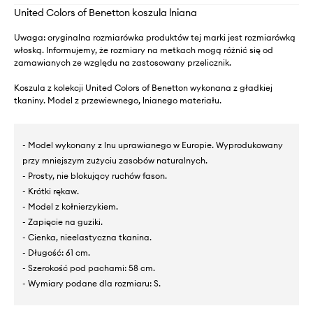
United Colors of Benetton koszula lniana
Uwaga: oryginalna rozmiarówka produktów tej marki jest rozmiarówką
włoską. Informujemy, że rozmiary na metkach mogą różnić się od
zamawianych ze względu na zastosowany przelicznik.
Koszula z kolekcji United Colors of Benetton wykonana z gładkiej
tkaniny. Model z przewiewnego, lnianego materiału.
- Model wykonany z lnu uprawianego w Europie. Wyprodukowany
przy mniejszym zużyciu zasobów naturalnych.
- Prosty, nie blokujący ruchów fason.
- Krótki rękaw.
- Model z kołnierzykiem.
- Zapięcie na guziki.
- Cienka, nieelastyczna tkanina.
- Długość: 61 cm.
- Szerokość pod pachami: 58 cm.
- Wymiary podane dla rozmiaru: S.