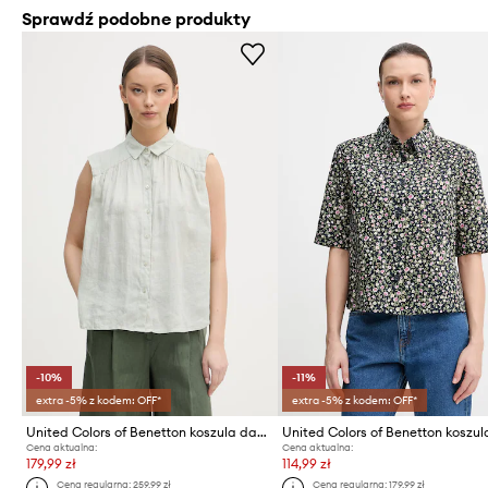
Sprawdź podobne produkty
-10%
-11%
extra -5% z kodem: OFF*
extra -5% z kodem: OFF*
United Colors of Benetton koszula damska lniana
Cena aktualna:
Cena aktualna:
179,99 zł
114,99 zł
Cena regularna:
259,99 zł
Cena regularna:
179,99 zł