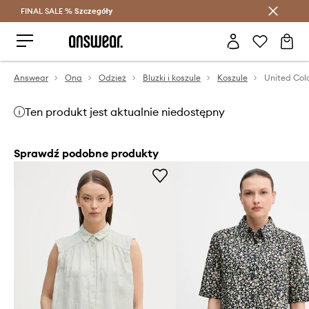
FINAL SALE %
Szczegóły
Oszczędzaj z Answear Club >
Answear
Ona
Odzież
Bluzki i koszule
Koszule
Ten produkt jest aktualnie niedostępny
Sprawdź podobne produkty