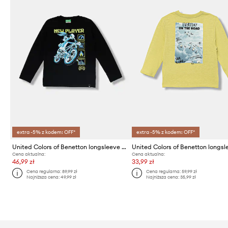
extra -5% z kodem: OFF*
extra -5% z kodem: OFF*
United Colors of Benetton longsleeve bawełniany dziecięcy
Cena aktualna:
Cena aktualna:
46,99 zł
33,99 zł
Cena regularna:
89,99 zł
Cena regularna:
59,99 zł
Najniższa cena:
49,99 zł
Najniższa cena:
35,99 zł