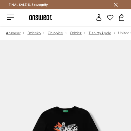
FINAL SALE %
Szczegóły
Oszczędzaj z Answear Club >
Answear
Dziecko
Chłopiec
Odzież
T-shirty i polo