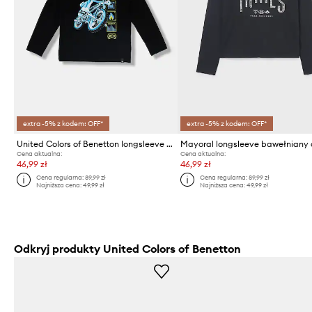
extra -5% z kodem: OFF*
extra -5% z kodem: OFF*
United Colors of Benetton longsleeve bawełniany dziecięcy
Cena aktualna:
Cena aktualna:
46,99 zł
46,99 zł
Cena regularna:
89,99 zł
Cena regularna:
89,99 zł
Najniższa cena:
49,99 zł
Najniższa cena:
49,99 zł
Odkryj produkty United Colors of Benetton