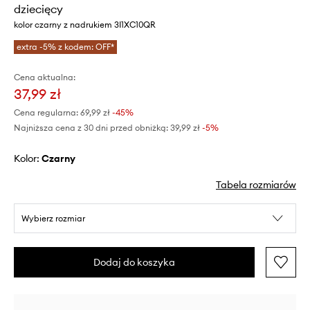
dziecięcy
kolor czarny z nadrukiem 3I1XC10QR
extra -5% z kodem: OFF*
Cena aktualna:
37,99 zł
Cena regularna:
69,99 zł
-45%
Najniższa cena z 30 dni przed obniżką:
39,99 zł
 -5%
Kolor:
czarny
Tabela rozmiarów
Wybierz rozmiar
Dodaj do koszyka