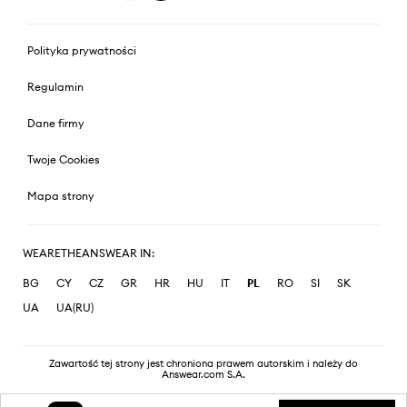
Polityka prywatności
Regulamin
Dane firmy
Twoje Cookies
Mapa strony
WEARETHEANSWEAR IN:
BG
CY
CZ
GR
HR
HU
IT
PL
RO
SI
SK
UA
UA(RU)
Zawartość tej strony jest chroniona prawem autorskim i należy do
Answear.com S.A.