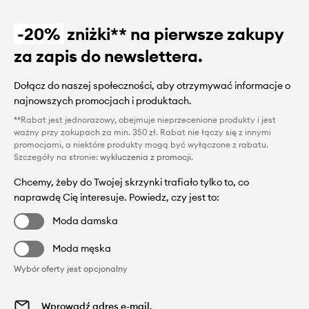
-20%
zniżki** na pierwsze zakupy
za zapis do newslettera.
Dołącz do naszej społeczności, aby otrzymywać informacje o
najnowszych promocjach i produktach.
**Rabat jest jednorazowy, obejmuje nieprzecenione produkty i jest
ważny przy zakupach za min. 350 zł. Rabat nie łączy się z innymi
promocjami, a niektóre produkty mogą być wyłączone z rabatu.
Szczegóły na stronie:
wykluczenia z promocji
.
Chcemy, żeby do Twojej skrzynki trafiało tylko to, co
naprawdę Cię interesuje. Powiedz, czy jest to:
Moda damska
Moda męska
Wybór oferty jest opcjonalny