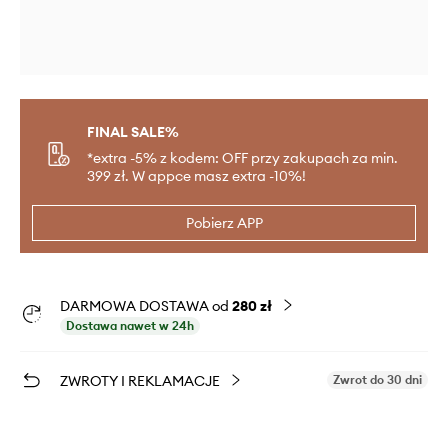
FINAL SALE%
*extra -5% z kodem: OFF przy zakupach za min.
399 zł. W appce masz extra -10%!
Pobierz APP
DARMOWA DOSTAWA od
280 zł
Dostawa nawet w 24h
ZWROTY I REKLAMACJE
Zwrot do 30 dni