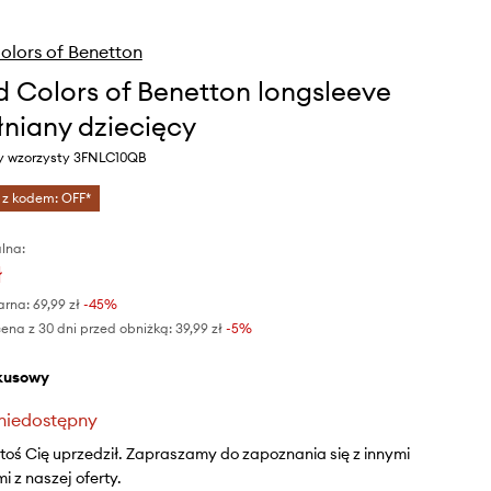
olors of Benetton
d Colors of Benetton longsleeve
niany dziecięcy
ony wzorzysty 3FNLC10QB
 z kodem: OFF*
lna:
ł
arna:
69,99 zł
-45%
ena z 30 dni przed obniżką:
39,99 zł
 -5%
rkusowy
niedostępny
ktoś Cię uprzedził. Zapraszamy do zapoznania się z innymi
 z naszej oferty.