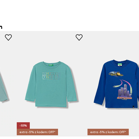
n
-10%
extra -5% z kodem: OFF*
extra -5% z kodem: OFF*