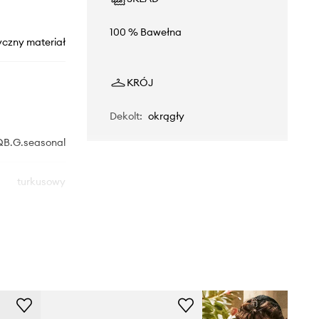
100 % Bawełna
yczny materiał
KRÓJ
Dekolt
:
okrągły
B.G.seasonal
turkusowy
nited Colors of
Benetton