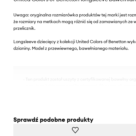
Uwaga: oryginalna rozmiarówka produktów tej marki jest roz
że rozmiary na metkach mogą różnić się od zamawianych ze
przelicznik.
Longsleeve dziecięcy z kolekcji United Colors of Benetton wyk
dzianiny. Model z przewiewnego, bawełnianego materiału.
- Ten produkt został uszyty z certyfikowanej bawełny orga
uprawiana i zbierana z roślin niezmodyfikowanych genet
nawozów i pestycydów. Proces produkcji bawełny organic
przyjazny dla środowiska, a produkty z niej uszyte bardzi
Nasza bawełna posiada certyfikat OCS 100 (Organic Con
weryfikuje zawartość włókien organicznych w produkcie
Sprawdź podobne produkty
możesz być pewien, że nasza bawełna jest organiczna.
- Dress Safely to linia produktów, które produkowane są 
chemicznych takich jak metale ciężkie czy szkodliwe barw