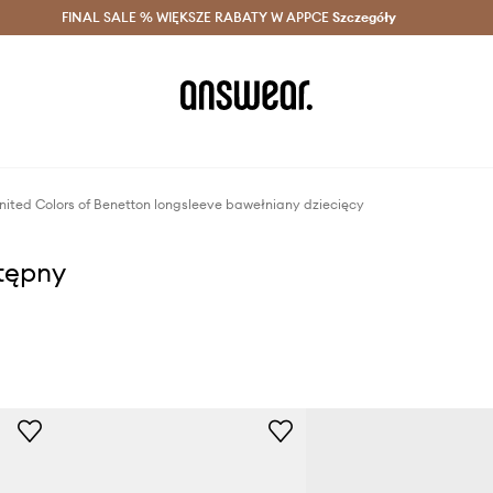
szczędzaj z Answear Club >
FINAL SALE % WIĘKSZE RABATY W APPCE
Dostawa nawet w 24h >
Szczegóły
News
nited Colors of Benetton longsleeve bawełniany dziecięcy
stępny