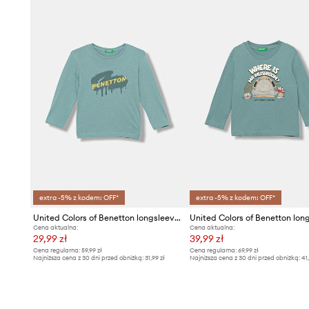
potencjalnie niebezpieczne dla zdrowia. Dodatkowo prod
dzieci, gdyż projektowane są bez użycia drobnych eleme
zakrztuszenia.
- Produkt posiada certyfikat ICEA - Instytut Certyfikacji E
zjamuje się audytem i wydawaniem certyfikatów, które p
produkt spełnia określone standardy ekologiczne.
- Luźny krój zapewniający pełną swobodę ruchów.
- Okrągły, prążkowany dekolt.
- Długi rękaw.
- Krój rękawa z obniżoną linią ramion nie ogranicza mobiln
- Wzorzysta dzianina.
- Długość rękawa(mierzona od dekoltu): 70 cm.
- Długość: 65 cm.
extra -5% z kodem: OFF*
extra -5% z kodem: OFF*
- Szerokość pod pachami: 49 cm.
United Colors of Benetton longsleeve dziecięcy
- Wymiary podane dla wzrostu: 160 cm.
Cena aktualna:
Cena aktualna:
29,99 zł
39,99 zł
Cena regularna:
59,99 zł
Cena regularna:
69,99 zł
Najniższa cena z 30 dni przed obniżką:
31,99 zł
Najniższa cena z 30 dni przed obniżką:
41