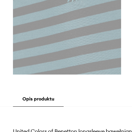
Opis produktu
United Colors of Benetton longsleeve bawełnian