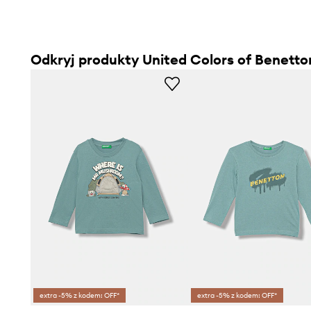
Odkryj produkty United Colors of Benetto
extra -5% z kodem: OFF*
extra -5% z kodem: OFF*