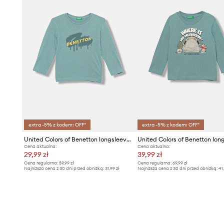
extra -5% z kodem: OFF*
extra -5% z kodem: OFF*
United Colors of Benetton longsleeve dziecięcy
Cena aktualna:
Cena aktualna:
29,99 zł
39,99 zł
Cena regularna:
59,99 zł
Cena regularna:
69,99 zł
Najniższa cena z 30 dni przed obniżką:
31,99 zł
Najniższa cena z 30 dni przed obniżką:
41