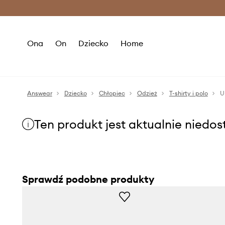
Premium Fashion Benefits >
O
Ona
On
Dziecko
Home
Answear
Dziecko
Chłopiec
Odzież
T-shirty i polo
U
Ten produkt jest aktualnie niedo
Sprawdź podobne produkty