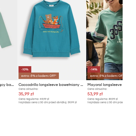
-10%
-14%
extra -5% z kodem: OFF*
extra -5% z kodem: OFF*
Mayoral longsleeve niemowlęcy bawełniany
Coccodrillo longsleeve bawełniany dziecięcy
Mayoral longsleeve bawełn
Cena aktualna:
Cena aktualna:
35,99 zł
53,99 zł
Cena regularna:
49,99 zł
Cena regularna:
89,99 zł
Najniższa cena z 30 dni przed obniżką:
39,99 zł
Najniższa cena z 30 dni przed obniżką