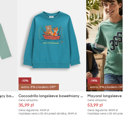
-10%
-14%
extra -5% z kodem: OFF*
extra -5% z kodem: OFF*
Mayoral longsleeve niemowlęcy bawełniany
Coccodrillo longsleeve bawełniany dziecięcy
Mayoral longsleeve bawełn
Cena aktualna:
Cena aktualna:
35,99 zł
53,99 zł
Cena regularna:
49,99 zł
Cena regularna:
89,99 zł
Najniższa cena z 30 dni przed obniżką:
39,99 zł
Najniższa cena z 30 dni przed obniżką