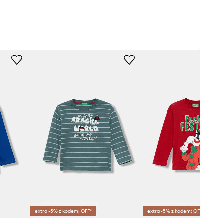
extra -5% z kodem: OFF*
extra -5% z kodem: OFF*