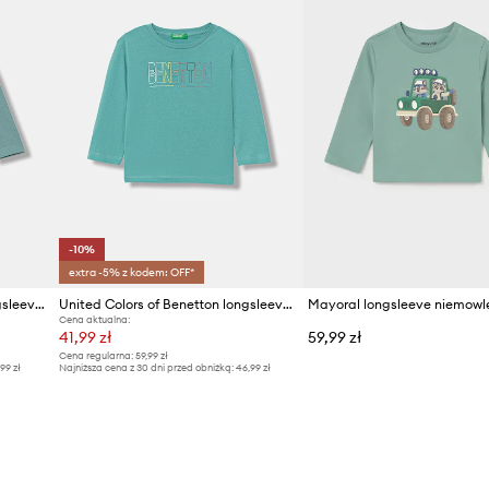
-10%
extra -5% z kodem: OFF*
United Colors of Benetton longsleeve bawełniany dziecięcy
United Colors of Benetton longsleeve bawełniany dziecięcy
Cena aktualna:
41,99 zł
59,99 zł
Cena regularna:
59,99 zł
,99 zł
Najniższa cena z 30 dni przed obniżką:
46,99 zł