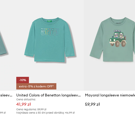
ukty te są bezpieczne dla
ntów, które niosą ryzyko
tyki i Audytu. Instytucja ta
otwierdzają, że dany
ości.
-10%
extra -5% z kodem: OFF*
United Colors of Benetton longsleeve bawełniany dziecięcy
United Colors of Benetton longsleeve bawełniany dziecięcy
Cena aktualna:
41,99 zł
59,99 zł
Cena regularna:
59,99 zł
,99 zł
Najniższa cena z 30 dni przed obniżką:
46,99 zł