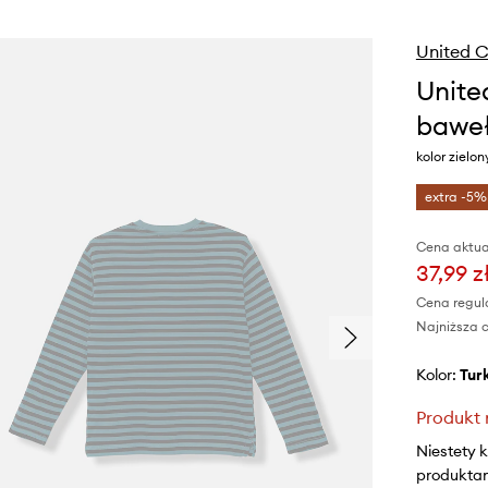
United C
Unite
baweł
kolor ziel
extra -5%
Cena aktua
37,99 z
Cena regul
Najniższa c
Kolor:
tu
Produkt 
Niestety 
produktami