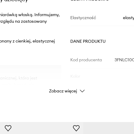
miarówką włoską. Informujemy,
Elastyczność
elast
 względu na zastosowany
onany z cienkiej, elastycznej
DANE PRODUKTU
Kod producenta
3FNLC10Q
Kolor
nicznej, która jest
ycznie, bez użycia
Zobacz więcej
znej jest bardziej
Marka
U
ej przyjazne dla Ciebie.
tent Standard), który
 końcowym – dzięki temu
Producent
bez użycia substancji
niki, które są
ID Produktu