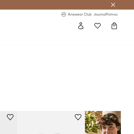
letter >
Regularne nowości >
Answear Club
Journal
Pomoc