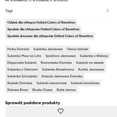
84 % Bawełna, 10 % Poliester, 6 % Elastan
Tagi
Odzież dla chłopca United Colors of Benetton
Spodnie dla chłopców United Colors of Benetton
Spodnie dresowe dla chłopców United Colors of Benetton
Parka Damska
Sukienka Jeansowa
Trencz damski
Sukienka Maxi na Lato
Spódnica Jeansowa
Sukienka z Wiskozy
Eleganckie Sukienki
Ramoneska Damska
Sukienki na wesele
Sukienka z Cekinami
Sukienka Bawełniana
Kurtka Jeansowa
Sukienka Szmizjerka
Koszula Jeansowa Damska
Bojówki Damskie
Sukienki wieczorowe
Sukienki koronkowe
Różowa Bluza
Bluzka Guess
Białe Jeansy
Sprawdź podobne produkty