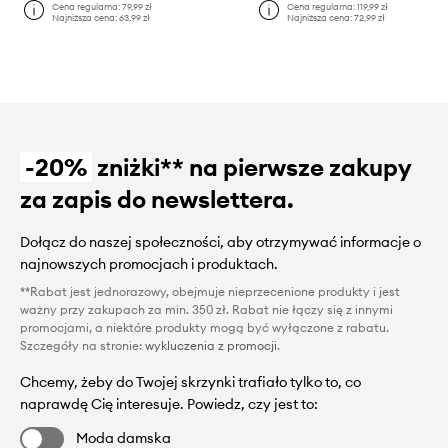
Cena regularna:
79,99 zł
Cena regularna:
119,99 zł
Najniższa cena:
63,99 zł
Najniższa cena:
72,99 zł
-20%
zniżki** na pierwsze zakupy
za zapis do newslettera.
Dołącz do naszej społeczności, aby otrzymywać informacje o
najnowszych promocjach i produktach.
**Rabat jest jednorazowy, obejmuje nieprzecenione produkty i jest
ważny przy zakupach za min. 350 zł. Rabat nie łączy się z innymi
promocjami, a niektóre produkty mogą być wyłączone z rabatu.
Szczegóły na stronie:
wykluczenia z promocji
.
Chcemy, żeby do Twojej skrzynki trafiało tylko to, co
naprawdę Cię interesuje. Powiedz, czy jest to:
Moda damska