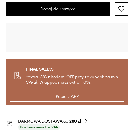
Dodaj do koszyka
FINAL SALE%
*extra -5% z kodem: OFF przy zakupach za min.
399 zł. W appce masz extra -10%!
Pobierz APP
DARMOWA DOSTAWA od
280 zł
Dostawa nawet w 24h