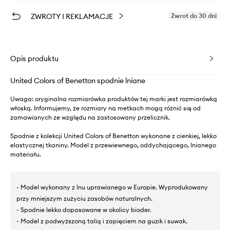
ZWROTY I REKLAMACJE
Zwrot do 30 dni
Opis produktu
United Colors of Benetton spodnie lniane
Uwaga: oryginalna rozmiarówka produktów tej marki jest rozmiarówką
włoską. Informujemy, że rozmiary na metkach mogą różnić się od
zamawianych ze względu na zastosowany przelicznik.
Spodnie z kolekcji United Colors of Benetton wykonane z cienkiej, lekko
elastycznej tkaniny. Model z przewiewnego, oddychającego, lnianego
materiału.
- Model wykonany z lnu uprawianego w Europie. Wyprodukowany
przy mniejszym zużyciu zasobów naturalnych.
- Spodnie lekko dopasowane w okolicy bioder.
- Model z podwyższoną talią i zapięciem na guzik i suwak.