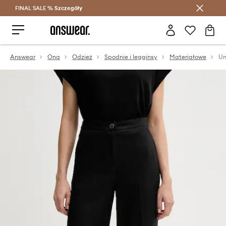
FINAL SALE %
Szczegóły
Oszczędzaj z Answear Club >
Answear
Ona
Odzież
Spodnie i legginsy
Materiałowe