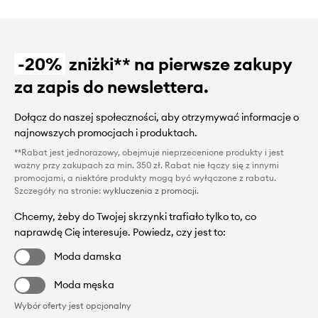
-20%
zniżki** na pierwsze zakupy
za zapis do newslettera.
Dołącz do naszej społeczności, aby otrzymywać informacje o
najnowszych promocjach i produktach.
**Rabat jest jednorazowy, obejmuje nieprzecenione produkty i jest
ważny przy zakupach za min. 350 zł. Rabat nie łączy się z innymi
promocjami, a niektóre produkty mogą być wyłączone z rabatu.
Szczegóły na stronie:
wykluczenia z promocji
.
Chcemy, żeby do Twojej skrzynki trafiało tylko to, co
naprawdę Cię interesuje. Powiedz, czy jest to:
Moda damska
Moda męska
Wybór oferty jest opcjonalny