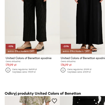
-10%
-20%
extra -5% z kodem: OFF*
extra -5% z kodem: OFF*
United Colors of Benetton spodnie
Cena aktualna:
Cena aktualna:
179,99 zł
174,99 zł
Cena regularna:
369,99 zł
Cena regularna:
219,99 zł
Najniższa cena:
199,99 zł
Najniższa cena:
219,99 zł
Odkryj produkty United Colors of Benetton