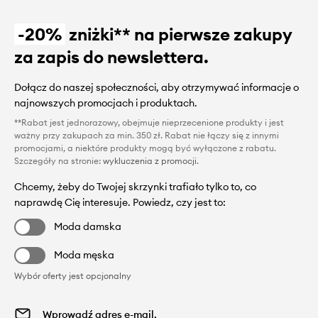
-20%
zniżki** na pierwsze zakupy
za zapis do newslettera.
Dołącz do naszej społeczności, aby otrzymywać informacje o
najnowszych promocjach i produktach.
**Rabat jest jednorazowy, obejmuje nieprzecenione produkty i jest
ważny przy zakupach za min. 350 zł. Rabat nie łączy się z innymi
promocjami, a niektóre produkty mogą być wyłączone z rabatu.
Szczegóły na stronie:
wykluczenia z promocji
.
Chcemy, żeby do Twojej skrzynki trafiało tylko to, co
naprawdę Cię interesuje. Powiedz, czy jest to:
Moda damska
Moda męska
Wybór oferty jest opcjonalny