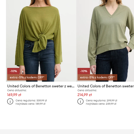
-10%
-10%
extra -5% z kodem: OFF*
extra -5% z kodem: OFF*
United Colors of Benetton sweter z wełną
Cena aktualna:
Cena aktualna:
169,99 zł
214,99 zł
Cena regularna:
339,99 zł
Cena regularna:
299,99 zł
Najniższa cena:
189,99 zł
Najniższa cena:
239,99 zł