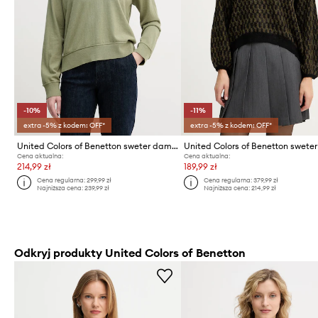
-10%
-11%
extra -5% z kodem: OFF*
extra -5% z kodem: OFF*
United Colors of Benetton sweter damski z dodatkiem wełny
Cena aktualna:
Cena aktualna:
214,99 zł
189,99 zł
Cena regularna:
299,99 zł
Cena regularna:
379,99 zł
Najniższa cena:
239,99 zł
Najniższa cena:
214,99 zł
Odkryj produkty United Colors of Benetton