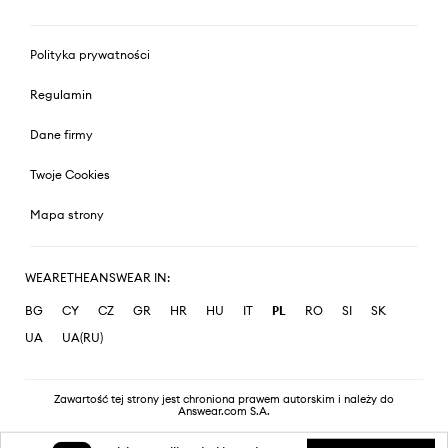
Polityka prywatności
Regulamin
Dane firmy
Twoje Cookies
Mapa strony
WEARETHEANSWEAR IN:
BG
CY
CZ
GR
HR
HU
IT
PL
RO
SI
SK
UA
UA(RU)
Zawartość tej strony jest chroniona prawem autorskim i należy do
Answear.com S.A.