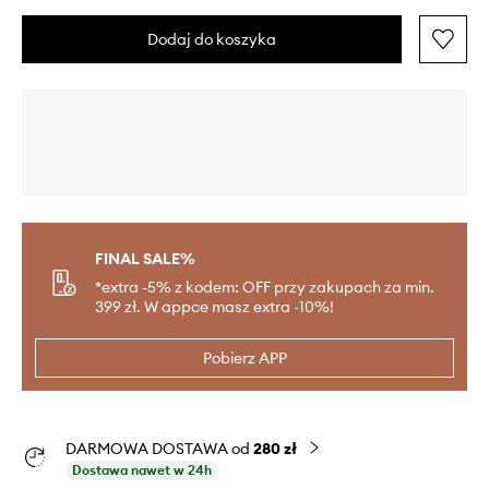
Dodaj do koszyka
FINAL SALE%
*extra -5% z kodem: OFF przy zakupach za min.
399 zł. W appce masz extra -10%!
Pobierz APP
DARMOWA DOSTAWA od
280 zł
Dostawa nawet w 24h