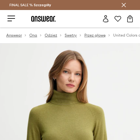
FINAL SALE %
Szczegóły
Oszczędzaj z Answear Club >
Answear
Ona
Odzież
Swetry
Przez głowę