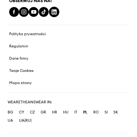
OBSERWUJ NAS NA:
Polityka prywatności
Regulamin
Dane firmy
Twoje Cookies
Mapa strony
WEARETHEANSWEAR IN:
BG
CY
CZ
GR
HR
HU
IT
PL
RO
SI
SK
UA
UA(RU)