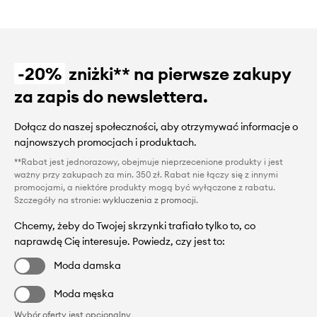
-20%
zniżki** na pierwsze zakupy
za zapis do newslettera.
Dołącz do naszej społeczności, aby otrzymywać informacje o
najnowszych promocjach i produktach.
**Rabat jest jednorazowy, obejmuje nieprzecenione produkty i jest
ważny przy zakupach za min. 350 zł. Rabat nie łączy się z innymi
promocjami, a niektóre produkty mogą być wyłączone z rabatu.
Szczegóły na stronie:
wykluczenia z promocji
.
Chcemy, żeby do Twojej skrzynki trafiało tylko to, co
naprawdę Cię interesuje. Powiedz, czy jest to:
Moda damska
Moda męska
Wybór oferty jest opcjonalny