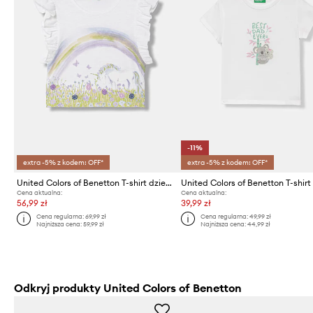
-11%
extra -5% z kodem: OFF*
extra -5% z kodem: OFF*
United Colors of Benetton T-shirt dziecięcy bawełniany
Cena aktualna:
Cena aktualna:
56,99 zł
39,99 zł
Cena regularna:
69,99 zł
Cena regularna:
49,99 zł
Najniższa cena:
59,99 zł
Najniższa cena:
44,99 zł
Odkryj produkty United Colors of Benetton