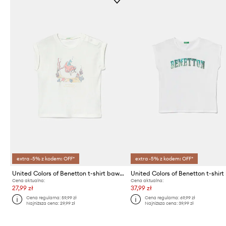
extra -5% z kodem: OFF*
extra -5% z kodem: OFF*
United Colors of Benetton t-shirt bawełniany niemowlęcy
Cena aktualna:
Cena aktualna:
27,99 zł
37,99 zł
Cena regularna:
59,99 zł
Cena regularna:
69,99 zł
Najniższa cena:
29,99 zł
Najniższa cena:
39,99 zł