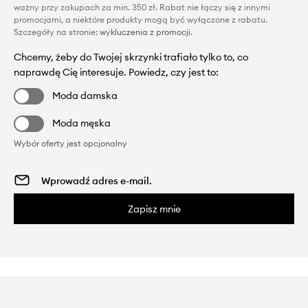
ważny przy zakupach za min. 350 zł. Rabat nie łączy się z innymi
promocjami, a niektóre produkty mogą być wyłączone z rabatu.
Szczegóły na stronie:
wykluczenia z promocji
.
Chcemy, żeby do Twojej skrzynki trafiało tylko to, co
naprawdę Cię interesuje. Powiedz, czy jest to:
Moda damska
Moda męska
Wybór oferty jest opcjonalny
Zapisz mnie