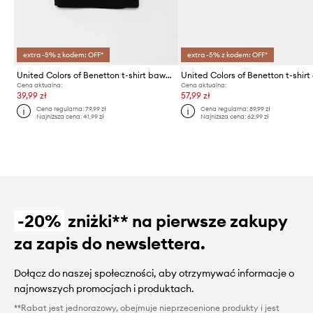
extra -5% z kodem: OFF*
extra -5% z kodem: OFF*
United Colors of Benetton t-shirt bawełniany dziecięcy
Cena aktualna:
Cena aktualna:
39,99 zł
57,99 zł
Cena regularna:
79,99 zł
Cena regularna:
89,99 zł
Najniższa cena:
41,99 zł
Najniższa cena:
62,99 zł
-20%
zniżki** na pierwsze zakupy
za zapis do newslettera.
Dołącz do naszej społeczności, aby otrzymywać informacje o
najnowszych promocjach i produktach.
**Rabat jest jednorazowy, obejmuje nieprzecenione produkty i jest