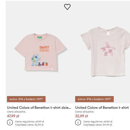
extra -5% z kodem: OFF*
extra -5% z kodem: OFF*
United Colors of Benetton t-shirt dziecięcy bawełniany
Cena aktualna:
Cena aktualna:
47,99 zł
32,99 zł
Cena regularna:
69,99 zł
Cena regularna:
69,99 zł
Najniższa cena:
52,99 zł
Najniższa cena:
34,99 zł