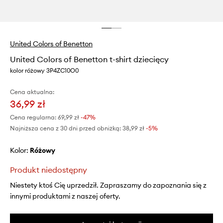
United Colors of Benetton
United Colors of Benetton t-shirt dziecięcy
kolor różowy 3P4ZC10O0
Cena aktualna:
36,99 zł
Cena regularna:
69,99 zł
-47%
Najniższa cena z 30 dni przed obniżką:
38,99 zł
 -5%
Kolor:
różowy
Produkt niedostępny
Niestety ktoś Cię uprzedził. Zapraszamy do zapoznania się z
innymi produktami z naszej oferty.