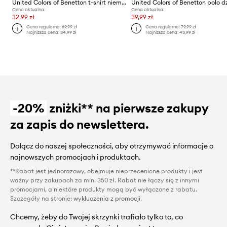
United Colors of Benetton t-shirt niemowlęcy
Cena aktualna:
Cena aktualna:
32,99 zł
39,99 zł
Cena regularna:
69,99 zł
Cena regularna:
79,99 zł
Najniższa cena:
34,99 zł
Najniższa cena:
43,99 zł
-20%
zniżki** na pierwsze zakupy
za zapis do newslettera.
Dołącz do naszej społeczności, aby otrzymywać informacje o
najnowszych promocjach i produktach.
**Rabat jest jednorazowy, obejmuje nieprzecenione produkty i jest
ważny przy zakupach za min. 350 zł. Rabat nie łączy się z innymi
promocjami, a niektóre produkty mogą być wyłączone z rabatu.
Szczegóły na stronie:
wykluczenia z promocji
.
Chcemy, żeby do Twojej skrzynki trafiało tylko to, co