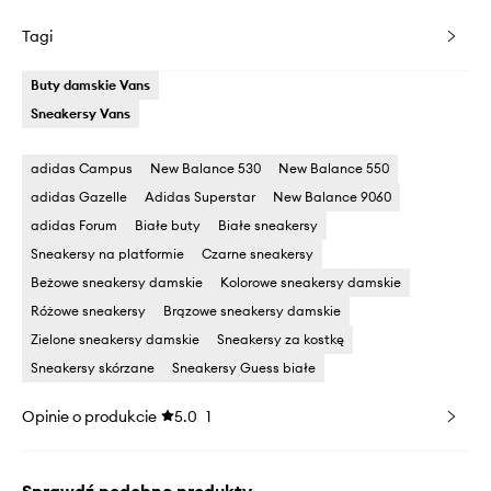
Tagi
Buty damskie Vans
Sneakersy Vans
adidas Campus
New Balance 530
New Balance 550
adidas Gazelle
Adidas Superstar
New Balance 9060
adidas Forum
Białe buty
Białe sneakersy
Sneakersy na platformie
Czarne sneakersy
Beżowe sneakersy damskie
Kolorowe sneakersy damskie
Różowe sneakersy
Brązowe sneakersy damskie
Zielone sneakersy damskie
Sneakersy za kostkę
Sneakersy skórzane
Sneakersy Guess białe
Opinie o produkcie
5.0
1
Sprawdź podobne produkty