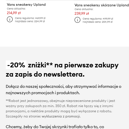
Vans sneakersy Upland
Vans sneakersy skórzane Uplan
Cena aktualna:
Cena aktualna:
214,99 zł
239,99 zł
Cena regularna:
469,99 zł
Cena regularna:
499,99 zł
Najniższa cena:
224,99 zł
Najniższa cena:
254,99 zł
-20%
zniżki** na pierwsze zakupy
za zapis do newslettera.
Dołącz do naszej społeczności, aby otrzymywać informacje o
najnowszych promocjach i produktach.
**Rabat jest jednorazowy, obejmuje nieprzecenione produkty i jest
ważny przy zakupach za min. 350 zł. Rabat nie łączy się z innymi
promocjami, a niektóre produkty mogą być wyłączone z rabatu.
Szczegóły na stronie:
wykluczenia z promocji
.
Chcemy, żeby do Twojej skrzynki trafiało tylko to, co