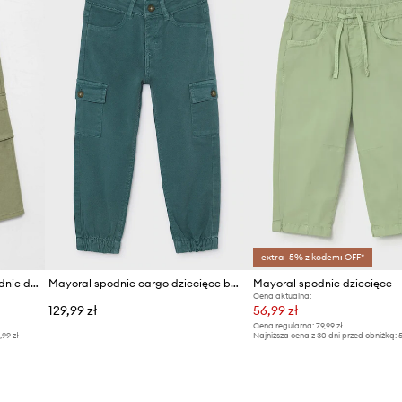
extra -5% z kodem: OFF*
United Colors of Benetton spodnie dziecięce
Mayoral spodnie cargo dziecięce bawełniane z elastanem
Mayoral spodnie dziecięce
Cena aktualna:
129,99 zł
56,99 zł
Cena regularna:
79,99 zł
,99 zł
Najniższa cena z 30 dni przed obniżką:
5