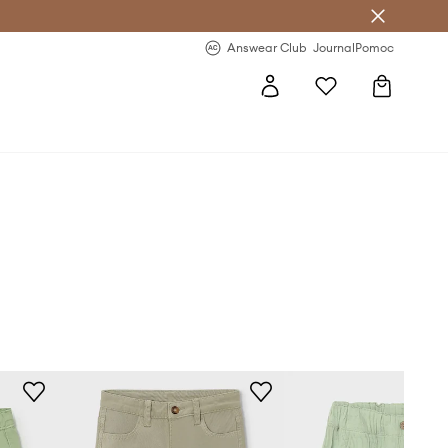
letter >
Regularne nowości >
Answear Club
Journal
Pomoc