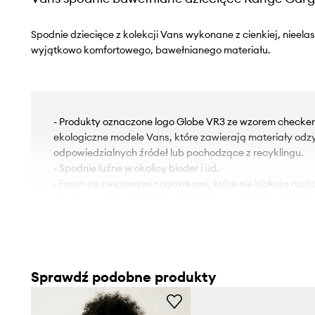
Spodnie dziecięce z kolekcji Vans wykonane z cienkiej, nieelas
wyjątkowo komfortowego, bawełnianego materiału.
- Produkty oznaczone logo Globe VR3 ze wzorem checker
ekologiczne modele Vans, które zawierają materiały odz
odpowiedzialnych źródeł lub pochodzące z recyklingu.
- Spodnie luźne w okolicy bioder i ud.
- Fason ze zwężanymi nogawkami, które nie blokują ruch
- W pasie elastyczna listwa i dodatkowa regulacja szero
która zapobiega zsuwaniu się podczas ruchu.
- Dwie wsuwane kieszenie boczne.
- Kieszenie typu cargo zapewniają dodatkową przestrz
drobnych przedmiotów.
Sprawdź podobne produkty
- Dwie wsuwane kieszenie na pośladkach.