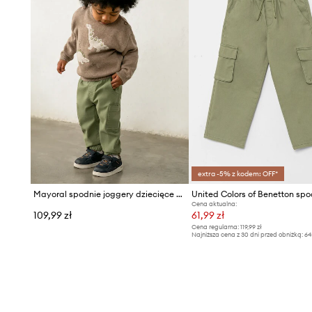
extra -5% z kodem: OFF*
Mayoral spodnie joggery dziecięce bawełniane z elastanem Joggery cargo
Cena aktualna:
109,99 zł
61,99 zł
Cena regularna:
119,99 zł
Najniższa cena z 30 dni przed obniżką:
64