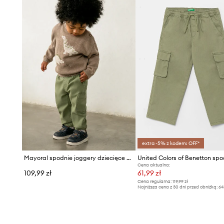
extra -5% z kodem: OFF*
Mayoral spodnie joggery dziecięce bawełniane z elastanem Joggery cargo
Cena aktualna:
109,99 zł
61,99 zł
Cena regularna:
119,99 zł
Najniższa cena z 30 dni przed obniżką:
64