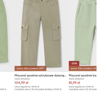
-25%
extra -5% z kodem: OFF*
extra -5% z kodem: OFF*
Mayoral spodnie sztruksowe dziecięce
Cena aktualna:
Cena aktualna:
104,99 zł
81,99 zł
Cena regularna:
159,99 zł
Cena regularna:
109,99 zł
9,99 zł
Najniższa cena z 30 dni przed obniżką:
109,99 zł
Najniższa cena z 30 dni przed obniżką