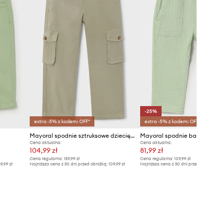
-25%
extra -5% z kodem: OFF*
extra -5% z kodem: OFF*
Mayoral spodnie sztruksowe dziecięce
Cena aktualna:
Cena aktualna:
104,99 zł
81,99 zł
Cena regularna:
159,99 zł
Cena regularna:
109,99 zł
9,99 zł
Najniższa cena z 30 dni przed obniżką:
109,99 zł
Najniższa cena z 30 dni przed obniżką