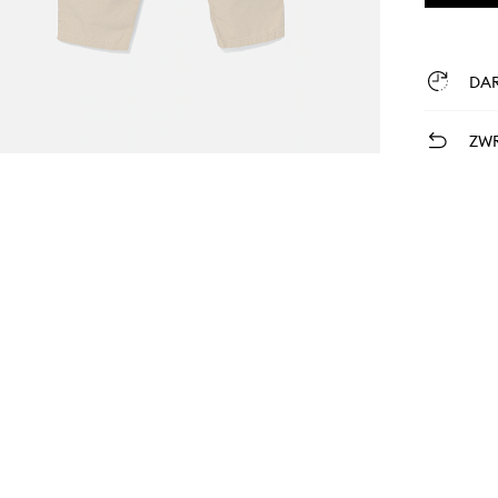
DA
ZWR