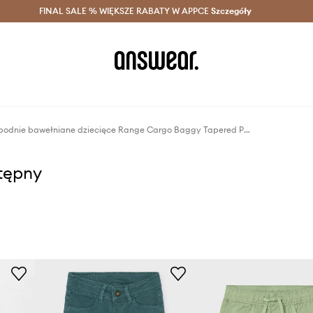
szczędzaj z Answear Club >
FINAL SALE % WIĘKSZE RABATY W APPCE
Dostawa nawet w 24h >
Szczegóły
News
Vans spodnie bawełniane dziecięce Range Cargo Baggy Tapered Pant
stępny