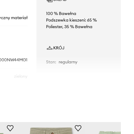
100 % Bawełna
yczny materiał
Podszewka kieszeni: 65 %
Poliester, 35 % Bawełna
KRÓJ
000NW44MG1
Stan
:
regularny
zielony
Vans