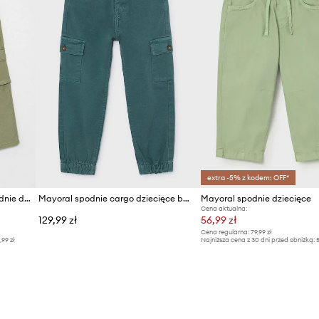
extra -5% z kodem: OFF*
United Colors of Benetton spodnie dziecięce
Mayoral spodnie cargo dziecięce bawełniane z elastanem
Mayoral spodnie dziecięce
Cena aktualna:
129,99 zł
56,99 zł
Cena regularna:
79,99 zł
,99 zł
Najniższa cena z 30 dni przed obniżką:
5