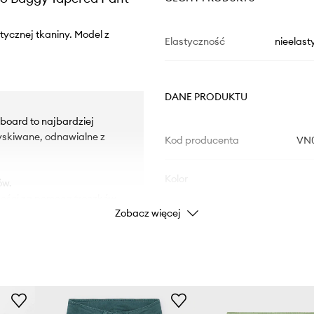
tycznej tkaniny. Model z
Elastyczność
nieelast
DANE PRODUKTU
board to najbardziej
yskiwane, odnawialne z
Kod producenta
VN
Kolor
ów.
kości za pomocą troczków,
Zobacz więcej
Marka
eń do przechowywania
ID Produktu