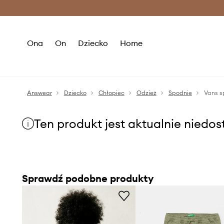
Premium Fashion Benefits >
O
Ona
On
Dziecko
Home
Answear
Dziecko
Chłopiec
Odzież
Spodnie
Ten produkt jest aktualnie niedo
Sprawdź podobne produkty