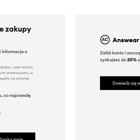
ze zakupy
Answear
 informacje o
Załóż konto i oszc
zyskujesz do
20%
s
dukty i jest ważny
nnymi promocjami, a
góły na stronie:
Dowiedz się w
to, co naprawdę
a
Zapisz mnie