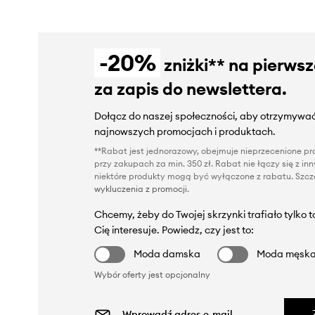
-20%
zniżki** na pierws
za zapis do newslettera.
Dołącz do naszej społeczności, aby otrzymywać
najnowszych promocjach i produktach.
**Rabat jest jednorazowy, obejmuje nieprzecenione pro
przy zakupach za min. 350 zł. Rabat nie łączy się z i
niektóre produkty mogą być wyłączone z rabatu. Szcze
wykluczenia z promocji
.
Chcemy, żeby do Twojej skrzynki trafiało tylko 
Cię interesuje. Powiedz, czy jest to:
Moda damska
Moda męsk
Wybór oferty jest opcjonalny