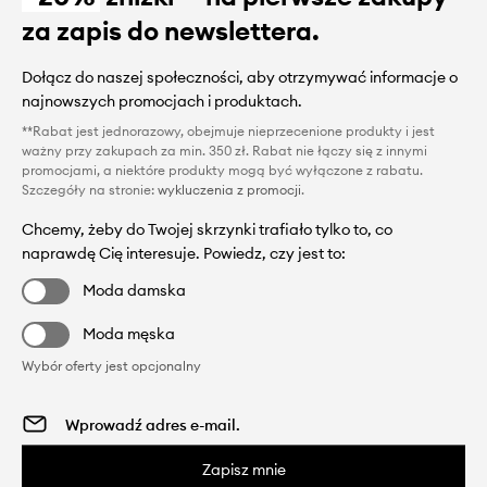
za zapis do newslettera.
Dołącz do naszej społeczności, aby otrzymywać informacje o
najnowszych promocjach i produktach.
**Rabat jest jednorazowy, obejmuje nieprzecenione produkty i jest
ważny przy zakupach za min. 350 zł. Rabat nie łączy się z innymi
promocjami, a niektóre produkty mogą być wyłączone z rabatu.
Szczegóły na stronie:
wykluczenia z promocji
.
Chcemy, żeby do Twojej skrzynki trafiało tylko to, co
naprawdę Cię interesuje. Powiedz, czy jest to:
Moda damska
Moda męska
Wybór oferty jest opcjonalny
Zapisz mnie