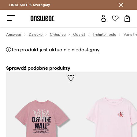
FINAL SALE %
Szczegóły
Oszczędzaj z Answear Club >
Answear
Dziecko
Chłopiec
Odzież
T-shirty i polo
Ten produkt jest aktualnie niedostępny
Sprawdź podobne produkty