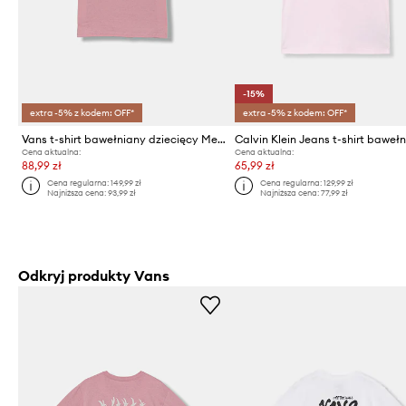
-15%
extra -5% z kodem: OFF*
extra -5% z kodem: OFF*
Vans t-shirt bawełniany dziecięcy Metal Wall SS
Cena aktualna:
Cena aktualna:
88,99 zł
65,99 zł
Cena regularna:
149,99 zł
Cena regularna:
129,99 zł
Najniższa cena:
93,99 zł
Najniższa cena:
77,99 zł
Odkryj produkty Vans