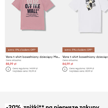
extra -5% z kodem: OFF*
extra -5% z kodem: OFF*
Vans t-shirt bawełniany dziecięcy Metal Wall SS
Vans t-shirt bawełniany dziecię
Cena aktualna:
Cena aktualna:
88,99 zł
84,99 zł
Cena regularna:
149,99 zł
Cena regularna:
129,99 zł
Najniższa cena:
93,99 zł
Najniższa cena:
89,99 zł
-20%
zniżki** na pierwsze zakupy