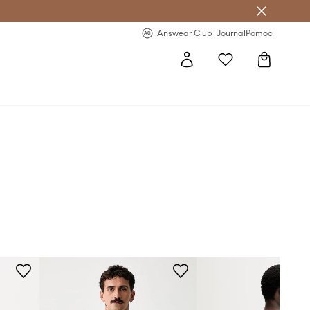
letter >
Regularne nowości >
Answear Club
Journal
Pomoc