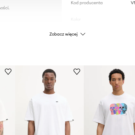
Kod producenta
V
ości.
Kolor
Zobacz więcej
Marka
ID Produktu