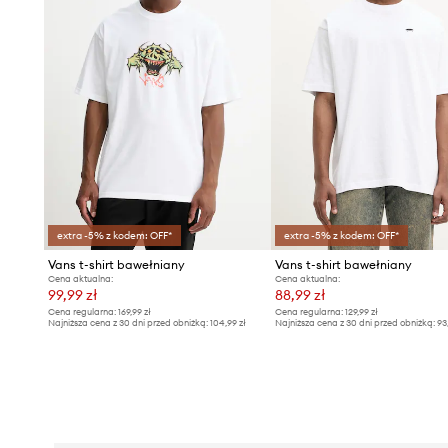
extra -5% z kodem: OFF*
extra -5% z kodem: OFF*
Vans t-shirt bawełniany
Vans t-shirt bawełniany
Cena aktualna:
Cena aktualna:
99,99 zł
88,99 zł
Cena regularna:
169,99 zł
Cena regularna:
129,99 zł
Najniższa cena z 30 dni przed obniżką:
104,99 zł
Najniższa cena z 30 dni przed obniżką:
93