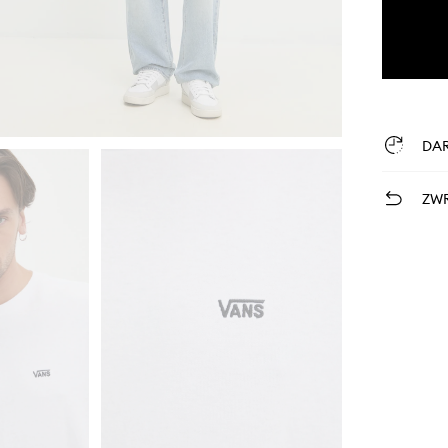
DA
ZWR