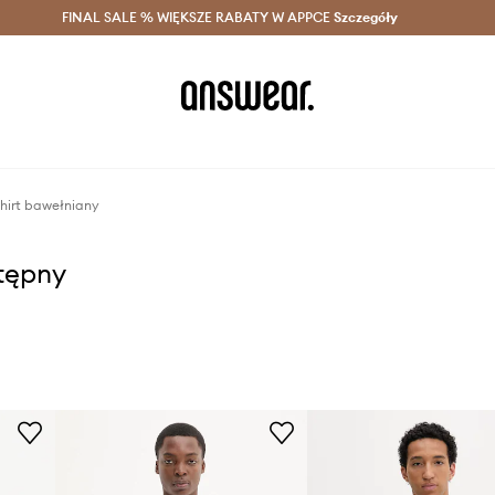
szczędzaj z Answear Club >
FINAL SALE % WIĘKSZE RABATY W APPCE
Dostawa nawet w 24h >
Szczegóły
News
shirt bawełniany
stępny