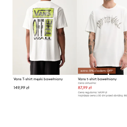
extra -5% z kodem: OFF*
Vans T-shirt męski bawełniany
Vans t-shirt bawełniany
Cena aktualna:
149,99 zł
87,99 zł
Cena regularna:
169,99 zł
Najniższa cena z 30 dni przed obniżką:
88