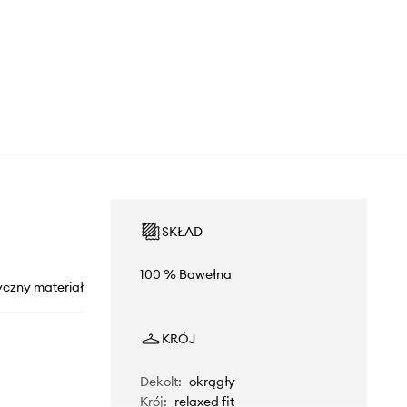
SKŁAD
100 % Bawełna
yczny materiał
KRÓJ
Dekolt
:
okrągły
Krój
:
relaxed fit