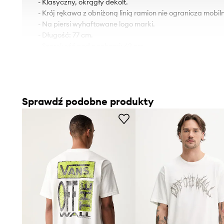
- Klasyczny, okrągły dekolt.
- Krój rękawa z obniżoną linią ramion nie ogranicza mobiln
- Na piersi wyhaftowane logo marki.
- Długość: 77 cm.
- Szerokość pod pachami: 62 cm.
- Wymiary podane dla rozmiaru: L.
Sprawdź podobne produkty