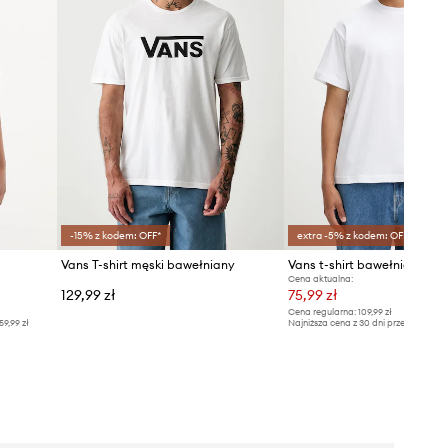
-15% z kodem: OFF*
extra -5% z kodem: OFF*
Vans T-shirt męski bawełniany
Vans t-shirt bawełniany
Cena aktualna:
129,99 zł
75,99 zł
Cena regularna:
109,99 zł
59,99 zł
Najniższa cena z 30 dni przed obniżką