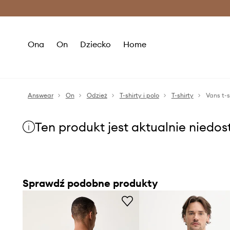
Premium Fashion Benefits >
O
Ona
On
Dziecko
Home
Answear
On
Odzież
T-shirty i polo
T-shirty
Vans t-
Ten produkt jest aktualnie niedo
Sprawdź podobne produkty