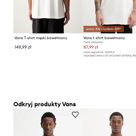
extra -5% z kodem: OFF*
Vans T-shirt męski bawełniany
Vans t-shirt bawełniany
Cena aktualna:
149,99 zł
87,99 zł
Cena regularna:
169,99 zł
Najniższa cena z 30 dni przed obniżką:
88
Odkryj produkty Vans