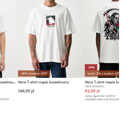
-10%
-15% z kodem: OFF*
extra -5% z kodem: OFF*
Vans T-shirt oversize męski bawełniany
Vans T-shirt męski bawełniany
Vans T-shirt męski bawełni
Cena aktualna:
149,99 zł
93,99 zł
Cena regularna:
149,99 zł
09,99 zł
Najniższa cena z 30 dni przed obniżką