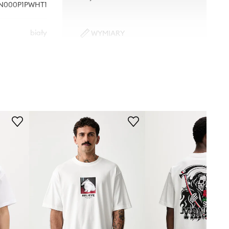
N000P1PWHT1
biały
WYMIARY
Model ze zdjęcia ma 188 cm
Vans
wzrostu i ma na sobie rozmiar L.
Rozmiarówka standardowa
Zalecamy wybór rozmiaru, jaki nosisz
zazwyczaj.
Tabela rozmiarów