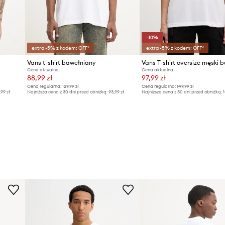
-10%
extra -5% z kodem: OFF*
extra -5% z kodem: OFF*
Vans t-shirt bawełniany
Cena aktualna:
Cena aktualna:
88,99 zł
97,99 zł
Cena regularna:
129,99 zł
Cena regularna:
149,99 zł
,99 zł
Najniższa cena z 30 dni przed obniżką:
93,99 zł
Najniższa cena z 30 dni przed obniżką:
1