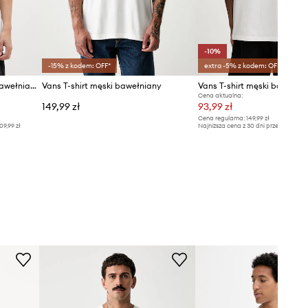
-10%
-15% z kodem: OFF*
extra -5% z kodem: OFF*
Vans T-shirt oversize męski bawełniany
Vans T-shirt męski bawełniany
Vans T-shirt męski bawełni
Cena aktualna:
149,99 zł
93,99 zł
Cena regularna:
149,99 zł
09,99 zł
Najniższa cena z 30 dni przed obniżką