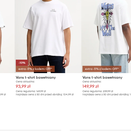
-10%
extra -5% z kodem: OFF*
extra -5% z kodem: OFF*
Vans t-shirt bawełniany
Vans t-shirt bawełniany
Cena aktualna:
Cena aktualna:
93,99 zł
149,99 zł
Cena regularna:
169,99 zł
Cena regularna:
239,99 zł
,99 zł
Najniższa cena z 30 dni przed obniżką:
104,99 zł
Najniższa cena z 30 dni przed obniżką:
1