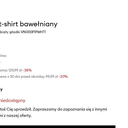
t-shirt bawełniany
r biały gładki VN000P1PWHT1
lna:
ł
arna:
129,99 zł
-38%
ena z 30 dni przed obniżką:
99,99 zł
 -20%
ły
niedostępny
ktoś Cię uprzedził. Zapraszamy do zapoznania się z innymi
 z naszej oferty.