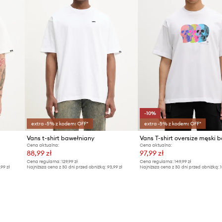
-10%
extra -5% z kodem: OFF*
extra -5% z kodem: OFF*
Vans t-shirt bawełniany
Cena aktualna:
Cena aktualna:
88,99 zł
97,99 zł
Cena regularna:
129,99 zł
Cena regularna:
149,99 zł
,99 zł
Najniższa cena z 30 dni przed obniżką:
93,99 zł
Najniższa cena z 30 dni przed obniżką:
1