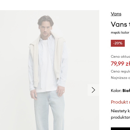
Vans
Vans 
męski kolo
-20%
Cena aktua
79,99 z
Cena regul
Najniższa c
Kolor:
bia
Produkt 
Niestety 
produktami