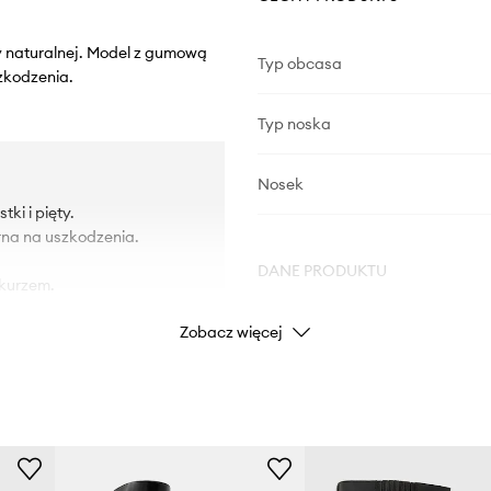
y naturalnej. Model z gumową
Typ obcasa
zkodzenia.
Typ noska
Nosek
ki i pięty.
na na uszkodzenia.
DANE PRODUKTU
 kurzem.
Zobacz więcej
Kod producenta
79VA3
Kolor
Marka
Versace 