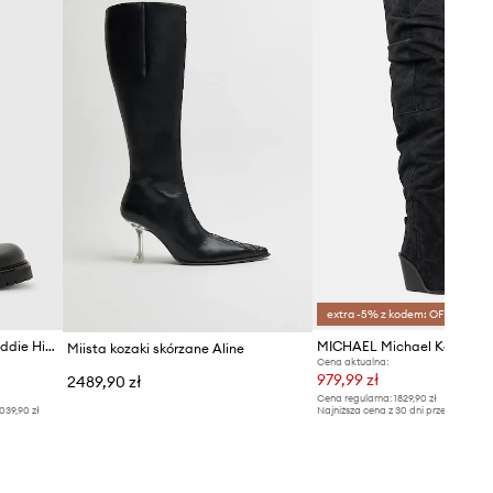
extra -5% z kodem: OFF*
AllSaints kozaki skórzane Maddie High Boot
Miista kozaki skórzane Aline
Cena aktualna:
979,99 zł
2489,90 zł
Cena regularna:
1829,90 zł
039,90 zł
Najniższa cena z 30 dni przed obniżką