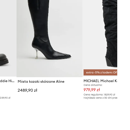
extra -5% z kodem: OFF*
AllSaints kozaki skórzane Maddie High Boot
Miista kozaki skórzane Aline
Cena aktualna:
979,99 zł
2489,90 zł
Cena regularna:
1829,90 zł
039,90 zł
Najniższa cena z 30 dni przed obniżką