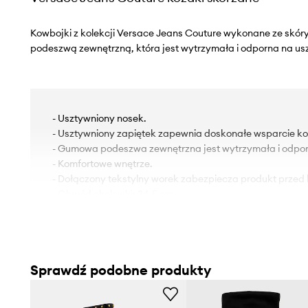
Kowbojki z kolekcji Versace Jeans Couture wykonane ze skór
podeszwą zewnętrzną, która jest wytrzymała i odporna na us
- Usztywniony nosek.
- Usztywniony zapiętek zapewnia doskonałe wsparcie kost
- Gumowa podeszwa zewnętrzna jest wytrzymała i odpor
- Komfortowe wnętrze.
- Dołączony tekstylny worek zabezpiecza produkt przed
- Obwód cholewki: 34,5 cm.
- Wysokość cholewki: 28 cm.
- Wysokość obcasa: 8 cm.
- Długość wkładki wynosi: 24 cm.
- Wymiary podane dla rozmiaru: 38.
Sprawdź podobne produkty