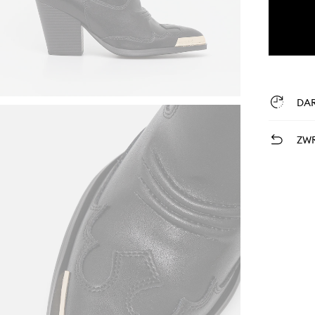
DA
ZWR