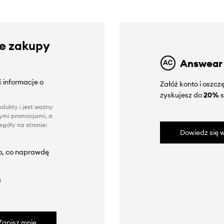
ze zakupy
Answear
 informacje o
Załóż konto i oszc
zyskujesz do
20%
s
dukty i jest ważny
nnymi promocjami, a
góły na stronie:
Dowiedz się w
to, co naprawdę
a
Zapisz mnie