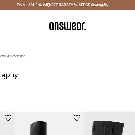
szczędzaj z Answear Club >
FINAL SALE % WIĘKSZE RABATY W APPCE
Dostawa nawet w 24h >
Szczegóły
News
ozaki skórzane
stępny