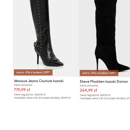
extra -5% z kodem: OFF*
extra -5% z kodem: OFF*
Versace Jeans Couture kozaki
Steve Madden kozaki Darian
Cena aktualna:
Cena aktualna:
779,99 zł
264,99 zł
Cena regularna:
1629,90 zł
Cena regularna:
559,99 zł
Najniższa cena z 30 dni przed obniżką:
819,99 zł
Najniższa cena z 30 dni przed obniżką:
27