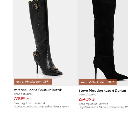
extra -5% z kodem: OFF*
extra -5% z kodem: OFF*
Versace Jeans Couture kozaki
Steve Madden kozaki Darian
Cena aktualna:
Cena aktualna:
779,99 zł
264,99 zł
Cena regularna:
1629,90 zł
Cena regularna:
559,99 zł
Najniższa cena z 30 dni przed obniżką:
819,99 zł
Najniższa cena z 30 dni przed obniżką:
27