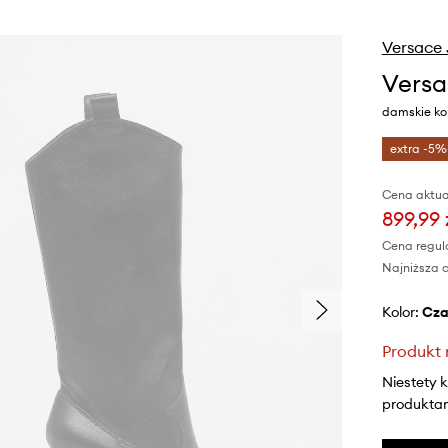
Versace 
Versa
damskie ko
extra -5%
Cena aktua
899,99 
Cena regul
Najniższa c
Kolor:
cz
Produkt 
Niestety 
produktami