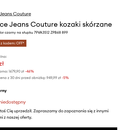
Jeans Couture
ce Jeans Couture kozaki skórzane
lor czarny na słupku 79VA3S12 ZPB68 899
 z kodem: OFF*
lna:
zł
arna:
1679,90 zł
-46%
ena z 30 dni przed obniżką:
949,99 zł
 -5%
arny
niedostępny
ktoś Cię uprzedził. Zapraszamy do zapoznania się z innymi
 z naszej oferty.