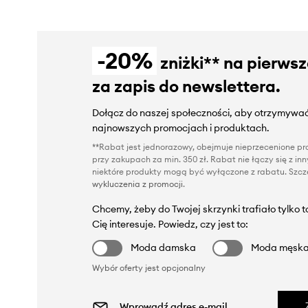
-20%
zniżki** na pierws
za zapis do newslettera.
Dołącz do naszej społeczności, aby otrzymywać
najnowszych promocjach i produktach.
**Rabat jest jednorazowy, obejmuje nieprzecenione pro
przy zakupach za min. 350 zł. Rabat nie łączy się z i
niektóre produkty mogą być wyłączone z rabatu. Szcze
wykluczenia z promocji
.
Chcemy, żeby do Twojej skrzynki trafiało tylko 
Cię interesuje. Powiedz, czy jest to:
Moda damska
Moda męsk
Wybór oferty jest opcjonalny