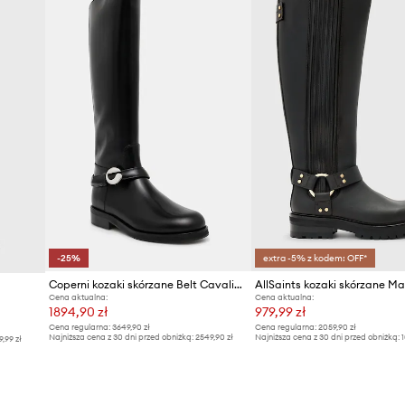
Producent
ID Produktu
-25%
extra -5% z kodem: OFF*
Coperni kozaki skórzane Belt Cavalier
Cena aktualna:
Cena aktualna:
1894,90 zł
979,99 zł
Cena regularna:
3649,90 zł
Cena regularna:
2059,90 zł
Najniższa cena z 30 dni przed obniżką:
2549,90 zł
Najniższa cena z 30 dni przed obniżką:
1
9,99 zł