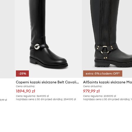
-25%
extra -5% z kodem: OFF*
Coperni kozaki skórzane Belt Cavalier
Cena aktualna:
Cena aktualna:
1894,90 zł
979,99 zł
Cena regularna:
3649,90 zł
Cena regularna:
2059,90 zł
Najniższa cena z 30 dni przed obniżką:
2549,90 zł
Najniższa cena z 30 dni przed obniżką:
1
9,99 zł