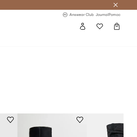
letter >
Regularne nowości >
Answear Club
Journal
Pomoc