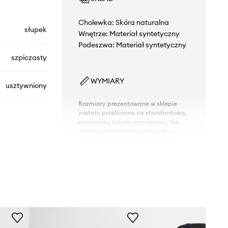
Cholewka: Skóra naturalna
słupek
Wnętrze: Materiał syntetyczny
Podeszwa: Materiał syntetyczny
szpiczasty
WYMIARY
usztywniony
Rozmiary prezentowane w sklepie
zostały przeliczone na standardową,
europejską tabelę rozmiarową. Na
metce dostarczonego produktu
znajduje się oryginalne oznaczenie
producenta.
S12.ZPB68.899
Tabela rozmiarów
czarny
Jeans Couture