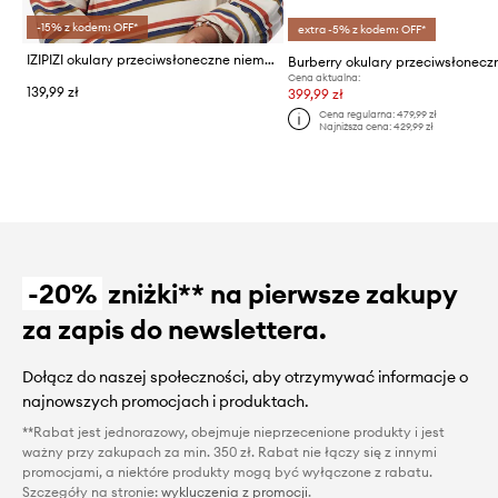
-15% z kodem: OFF*
extra -5% z kodem: OFF*
IZIPIZI okulary przeciwsłoneczne niemowlęce BABY #d
Cena aktualna:
139,99 zł
399,99 zł
Cena regularna:
479,99 zł
Najniższa cena:
429,99 zł
-20%
zniżki** na pierwsze zakupy
za zapis do newslettera.
Dołącz do naszej społeczności, aby otrzymywać informacje o
najnowszych promocjach i produktach.
**Rabat jest jednorazowy, obejmuje nieprzecenione produkty i jest
ważny przy zakupach za min. 350 zł. Rabat nie łączy się z innymi
promocjami, a niektóre produkty mogą być wyłączone z rabatu.
Szczegóły na stronie:
wykluczenia z promocji
.