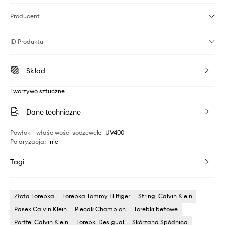
Producent
ID Produktu
Skład
Tworzywo sztuczne
Dane techniczne
Powłoki i właściwości soczewek
:
UV400
Polaryzacja
:
nie
Tagi
Złota Torebka
Torebka Tommy Hilfiger
Stringi Calvin Klein
Pasek Calvin Klein
Plecak Champion
Torebki beżowe
Portfel Calvin Klein
Torebki Desigual
Skórzana Spódnica