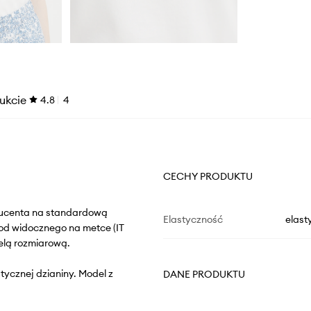
ukcie
4.8
4
CECHY PRODUKTU
oducenta na standardową
Elastyczność
elast
od widocznego na metce (IT
elą rozmiarową.
tycznej dzianiny. Model z
DANE PRODUKTU