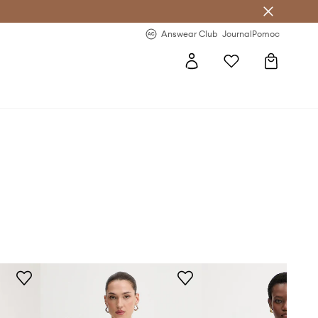
letter >
Regularne nowości >
Answear Club
Journal
Pomoc