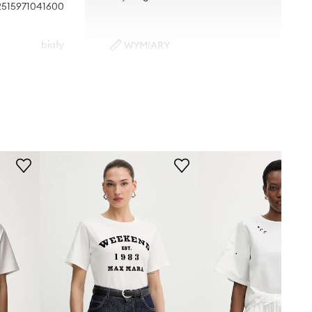
2515971041600
biały
WYMIARY
Modelka ze zdjęcia ma 178 cm
end Max Mara
wzrostu i ma na sobie rozmiar S.
Rozmiarówka standardowa
Zalecamy wybór rozmiaru, jaki nosisz
zazwyczaj.
Rozmiary prezentowane w sklepie
zostały przeliczone na standardową,
europejską tabelę rozmiarową. Na
metce dostarczonego produktu
znajduje się oryginalne oznaczenie
producenta.
Tabela rozmiarów