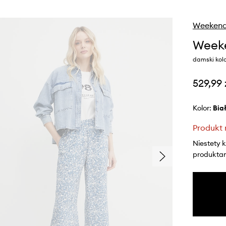
Weekend
Weeke
damski kolo
529,99 
Kolor:
bia
Produkt 
Niestety 
produktami