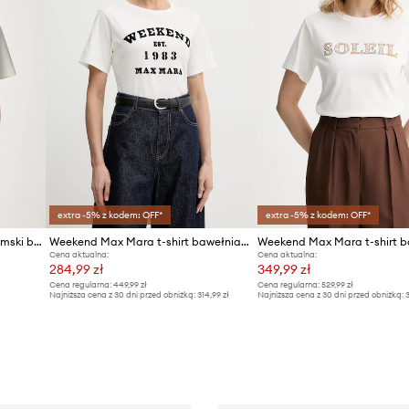
extra -5% z kodem: OFF*
extra -5% z kodem: OFF*
Weekend Max Mara T-shirt damski bawełniany WKDSALA
Weekend Max Mara t-shirt bawełniany TENUE
Cena aktualna:
Cena aktualna:
284,99 zł
349,99 zł
Cena regularna:
449,99 zł
Cena regularna:
529,99 zł
Najniższa cena z 30 dni przed obniżką:
314,99 zł
Najniższa cena z 30 dni przed obniżką:
3