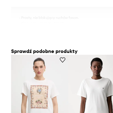
- Prosty, nie blokujący ruchów fason.
- Klasyczny, okrągły dekolt.
- Model z aplikacją.
Sprawdź podobne produkty