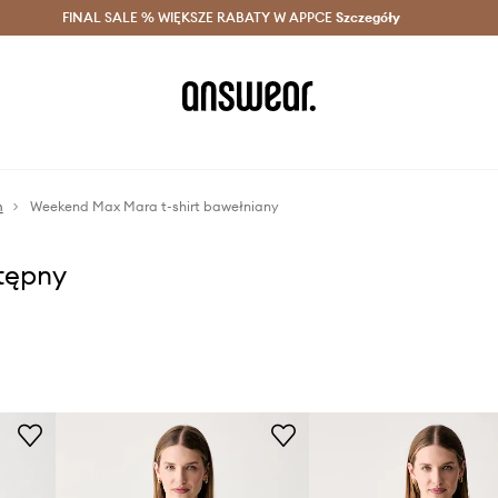
szczędzaj z Answear Club >
FINAL SALE % WIĘKSZE RABATY W APPCE
Dostawa nawet w 24h >
Szczegóły
News
m
Weekend Max Mara t-shirt bawełniany
stępny