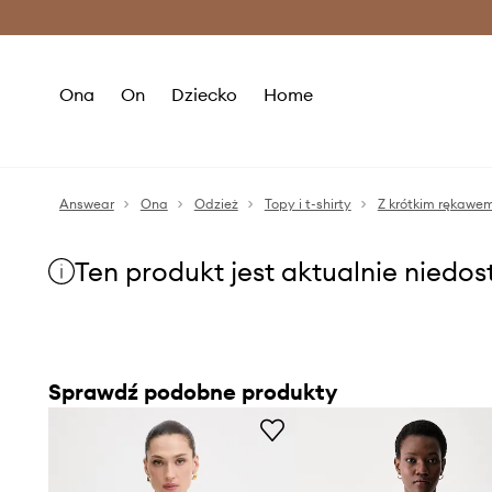
Premium Fashion Benefits >
O
Ona
On
Dziecko
Home
Answear
Ona
Odzież
Topy i t-shirty
Z krótkim rękawe
Ten produkt jest aktualnie niedo
Sprawdź podobne produkty