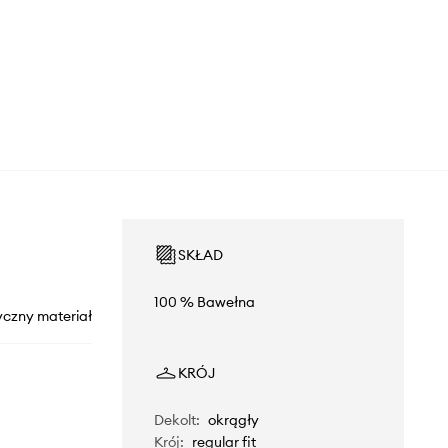
SKŁAD
100 % Bawełna
yczny materiał
KRÓJ
Dekolt
:
okrągły
Krój
:
regular fit