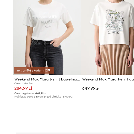
extra -5% z kodem: OFF*
Weekend Max Mara t-shirt bawełniany TENUE
Cena aktualna:
284,99 zł
649,99 zł
Cena regularna:
449,99 zł
Najniższa cena z 30 dni przed obniżką:
314,99 zł