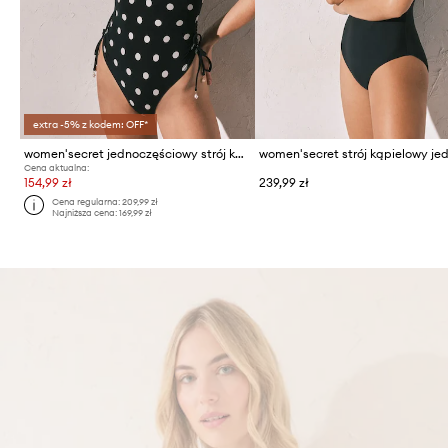
extra -5% z kodem: OFF*
women'secret jednoczęściowy strój kąpielowy
Cena aktualna:
154,99 zł
239,99 zł
Cena regularna:
209,99 zł
Najniższa cena:
169,99 zł