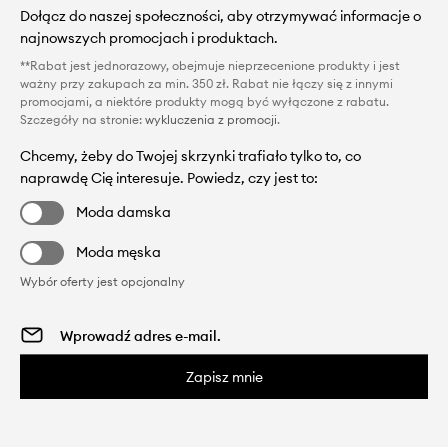
Dołącz do naszej społeczności, aby otrzymywać informacje o
najnowszych promocjach i produktach.
**Rabat jest jednorazowy, obejmuje nieprzecenione produkty i jest
ważny przy zakupach za min. 350 zł. Rabat nie łączy się z innymi
promocjami, a niektóre produkty mogą być wyłączone z rabatu.
Szczegóły na stronie:
wykluczenia z promocji
.
Chcemy, żeby do Twojej skrzynki trafiało tylko to, co
naprawdę Cię interesuje. Powiedz, czy jest to:
Moda damska
Moda męska
Wybór oferty jest opcjonalny
Zapisz mnie