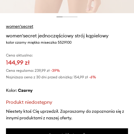
women'secret
women'secret jednoczęściowy strój kąpielowy
kolor czarny miękka miseczka 5529100
Cena aktualna:
144,99 zł
Cena regularna:
239,99 zł
-39%
Najniższa cena z 30 dni przed obniżką:
154,99 zł
 -6%
Kolor:
czarny
Produkt niedostępny
Niestety ktoś Cię uprzedził. Zapraszamy do zapoznania się z
innymi produktami z naszej oferty.