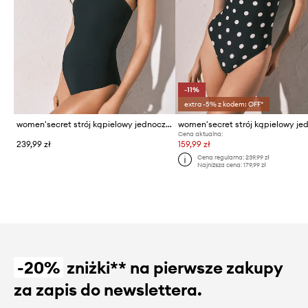
-11%
extra -5% z kodem: OFF*
women'secret strój kąpielowy jednoczęściowy damski
Cena aktualna:
239,99 zł
159,99 zł
Cena regularna:
239,99 zł
Najniższa cena:
179,99 zł
-20%
zniżki** na pierwsze zakupy
za zapis do newslettera.