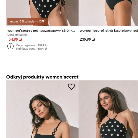
extra -5% z kodem: OFF*
women'secret jednoczęściowy strój kąpielowy
Cena aktualna:
154,99 zł
239,99 zł
Cena regularna:
209,99 zł
Najniższa cena:
169,99 zł
Odkryj produkty women'secret