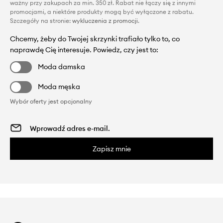
ważny przy zakupach za min. 350 zł. Rabat nie łączy się z innymi
promocjami, a niektóre produkty mogą być wyłączone z rabatu.
Szczegóły na stronie:
wykluczenia z promocji
.
Chcemy, żeby do Twojej skrzynki trafiało tylko to, co
naprawdę Cię interesuje. Powiedz, czy jest to:
Moda damska
Moda męska
Wybór oferty jest opcjonalny
Zapisz mnie