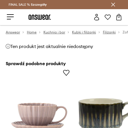
FINAL SALE %
Szczegóły
Oszczędzaj z Answear Club >
Answear
Home
Kuchnia i bar
Kubki i filiżanki
Filiżanki
Ten produkt jest aktualnie niedostępny
Sprawdź podobne produkty