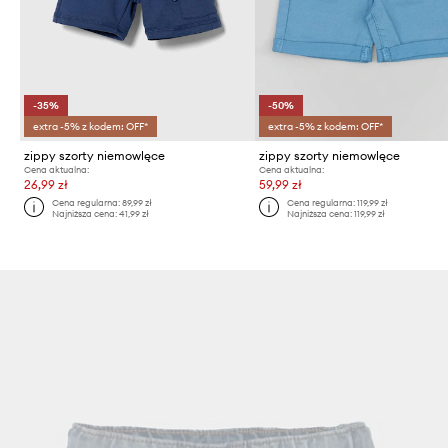
-35%
-50%
extra -5% z kodem: OFF*
extra -5% z kodem: OFF*
zippy szorty niemowlęce
zippy szorty niemowlęce
Cena aktualna:
Cena aktualna:
26,99 zł
59,99 zł
Cena regularna:
89,99 zł
Cena regularna:
119,99 zł
Najniższa cena:
41,99 zł
Najniższa cena:
119,99 zł