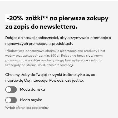
-20%
zniżki** na pierwsze zakupy
za zapis do newslettera.
Dołącz do naszej społeczności, aby otrzymywać informacje o
najnowszych promocjach i produktach.
**Rabat jest jednorazowy, obejmuje nieprzecenione produkty i jest
ważny przy zakupach za min. 350 zł. Rabat nie łączy się z innymi
promocjami, a niektóre produkty mogą być wyłączone z rabatu.
Szczegóły na stronie:
wykluczenia z promocji
.
Chcemy, żeby do Twojej skrzynki trafiało tylko to, co
naprawdę Cię interesuje. Powiedz, czy jest to:
Moda damska
Moda męska
Wybór oferty jest opcjonalny