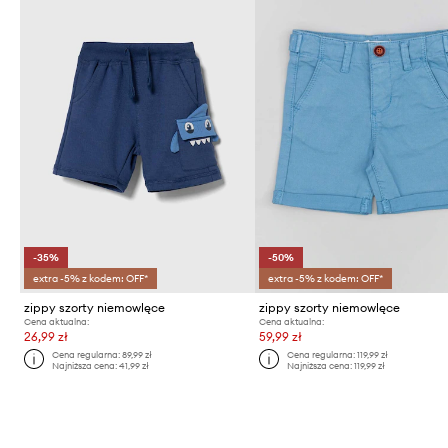
-35%
-50%
extra -5% z kodem: OFF*
extra -5% z kodem: OFF*
zippy szorty niemowlęce
zippy szorty niemowlęce
Cena aktualna:
Cena aktualna:
26,99 zł
59,99 zł
Cena regularna:
89,99 zł
Cena regularna:
119,99 zł
Najniższa cena:
41,99 zł
Najniższa cena:
119,99 zł