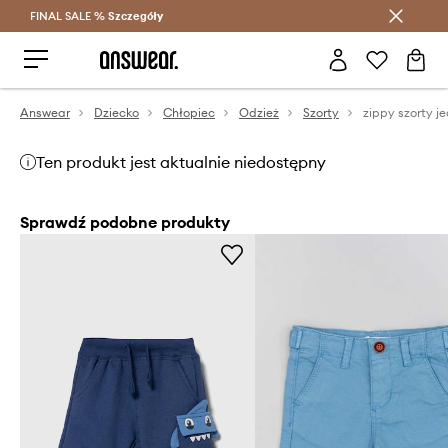
FINAL SALE %
Szczegóły
Oszczędzaj z Answear Club >
Answear
Dziecko
Chłopiec
Odzież
Szorty
zippy szorty 
Ten produkt jest aktualnie niedostępny
Sprawdź podobne produkty