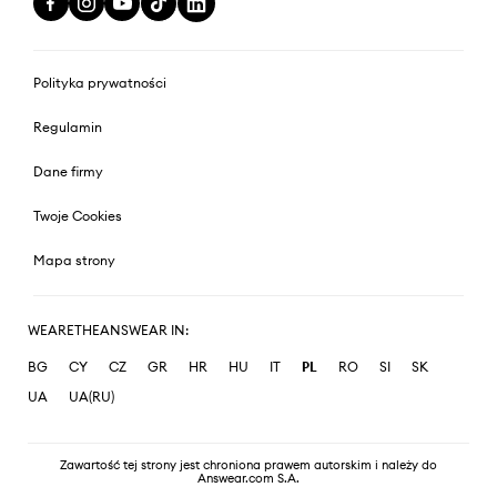
Polityka prywatności
Regulamin
Dane firmy
Twoje Cookies
Mapa strony
WEARETHEANSWEAR IN:
BG
CY
CZ
GR
HR
HU
IT
PL
RO
SI
SK
UA
UA(RU)
Zawartość tej strony jest chroniona prawem autorskim i należy do
Answear.com S.A.