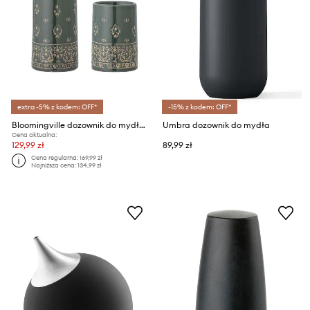
extra -5% z kodem: OFF*
-15% z kodem: OFF*
Bloomingville dozownik do mydła i pojemnik na szczoteczki Cheran 2-pack
Umbra dozownik do mydła
Cena aktualna:
129,99 zł
89,99 zł
Cena regularna:
169,99 zł
Najniższa cena:
134,99 zł