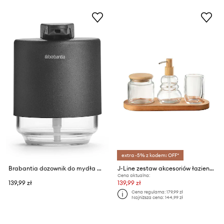
extra -5% z kodem: OFF*
Brabantia dozownik do mydła MindSet 200 ml
J-Line zestaw akcesoriów łazienkowych Bathroom Set 4-pack
Cena aktualna:
139,99 zł
139,99 zł
Cena regularna:
179,99 zł
Najniższa cena:
144,99 zł