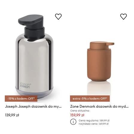
-15% z kodem: OFF*
extra -5% z kodem: OFF*
Joseph Joseph dozownik do mydła Easy Store Luxe 300 ml
Zone Denmark dozownik do mydła Ume 250 ml
Cena aktualna:
139,99 zł
159,99 zł
Cena regularna:
189,99 zł
Najniższa cena:
169,99 zł