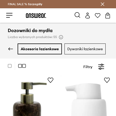
FINAL SALE %
Szczegóły
Oszczędzaj z Answear Club >
Dozowniki do mydła
Liczba wybranych produktów: 55
akcesoria łazienkowe
dywaniki łazienkowe
k
Filtry