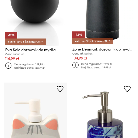
-12%
-11%
extra -5% z kodem: OFF*
extra -5% z kodem: OFF*
Zone Denmark dozownik do mydła Splash 150 ml
Eva Solo dozownik do mydła
Cena aktualna:
Cena aktualna:
104,99 zł
114,99 zł
Cena regularna:
119,99 zł
Cena regularna:
129,99 zł
Najniższa cena:
119,99 zł
Najniższa cena:
129,99 zł