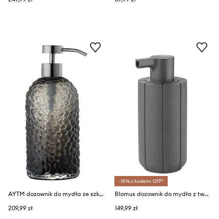
-15% z kodem: OFF*
AYTM dozownik do mydła ze szkła barwionego 7,8 x 16,2 cm
Blomus dozownik do mydła z tworzywa sztucznego
209,99 zł
149,99 zł