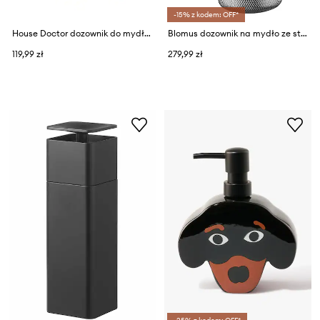
-15% z kodem: OFF*
House Doctor dozownik do mydła z kamionki 16,5 x 8,5 cm
Blomus dozownik na mydło ze stali nierdzewnej
119,99 zł
279,99 zł