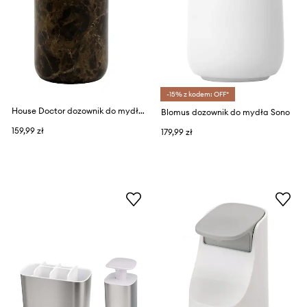
-15% z kodem: OFF*
House Doctor dozownik do mydła HDAble 16,5 x 7,5 cm
Blomus dozownik do mydła Sono
159,99 zł
179,99 zł