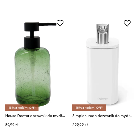
-15% z kodem: OFF*
-15% z kodem: OFF*
House Doctor dozownik do mydła HDWah 20 cm
Simplehuman dozownik do mydła Pulse Pump 295 ml
89,99 zł
299,99 zł