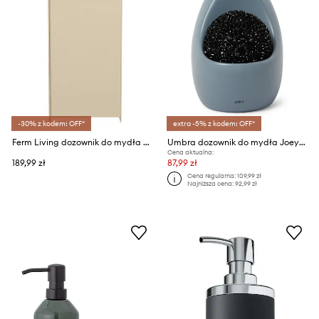
-30% z kodem: OFF*
extra -5% z kodem: OFF*
Ferm Living dozownik do mydła ze stali malowanej proszkowo 19,5 x 7,8 x 8,9 cm
Umbra dozownik do mydła Joey 591 ml
Cena aktualna:
189,99 zł
87,99 zł
Cena regularna:
109,99 zł
Najniższa cena:
92,99 zł