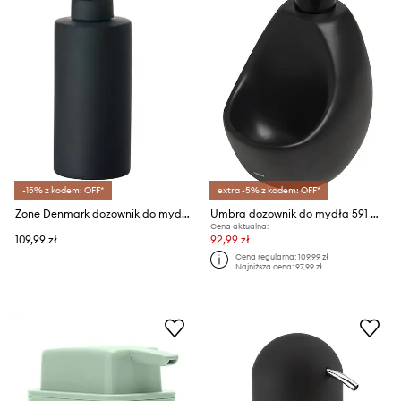
-15% z kodem: OFF*
extra -5% z kodem: OFF*
Zone Denmark dozownik do mydła
Umbra dozownik do mydła 591 ml
Cena aktualna:
109,99 zł
92,99 zł
Cena regularna:
109,99 zł
Najniższa cena:
97,99 zł