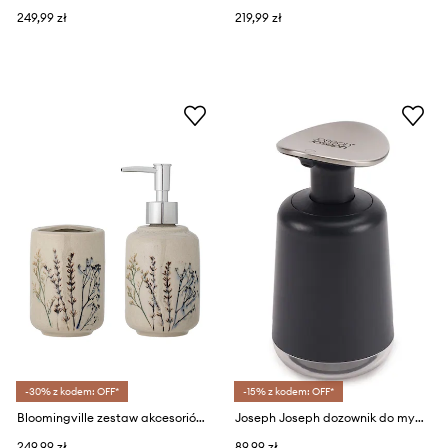
249,99 zł
219,99 zł
-30% z kodem: OFF*
-15% z kodem: OFF*
Bloomingville zestaw akcesoriów łazienkowych Nature (2-pack)
Joseph Joseph dozownik do mydła Presto™
249,99 zł
89,99 zł