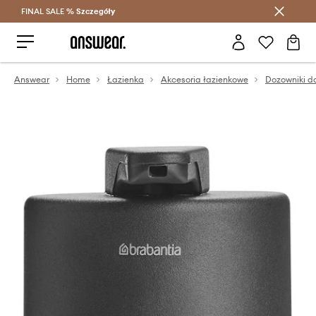
FINAL SALE %
Szczegóły
Oszczędzaj z Answear Club >
Answear
Home
Łazienka
Akcesoria łazienkowe
Dozowniki d