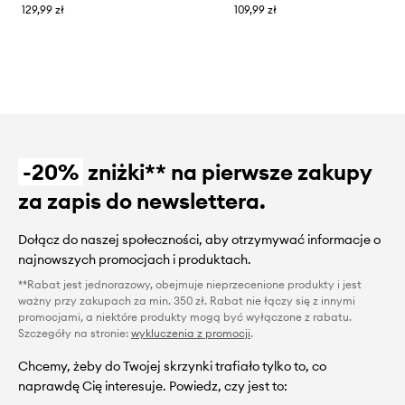
129,99 zł
109,99 zł
-20%
zniżki** na pierwsze zakupy
za zapis do newslettera.
Dołącz do naszej społeczności, aby otrzymywać informacje o
najnowszych promocjach i produktach.
**Rabat jest jednorazowy, obejmuje nieprzecenione produkty i jest
ważny przy zakupach za min. 350 zł. Rabat nie łączy się z innymi
promocjami, a niektóre produkty mogą być wyłączone z rabatu.
Szczegóły na stronie:
wykluczenia z promocji
.
Chcemy, żeby do Twojej skrzynki trafiało tylko to, co
naprawdę Cię interesuje. Powiedz, czy jest to: