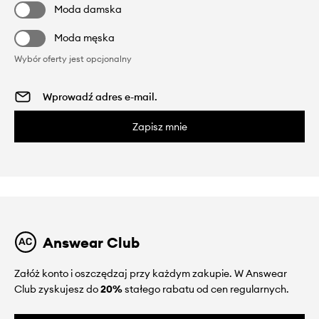
Moda damska
Moda męska
Wybór oferty jest opcjonalny
Zapisz mnie
Answear Club
Załóż konto i oszczędzaj przy każdym zakupie. W Answear
Club zyskujesz do
20%
stałego rabatu od cen regularnych.